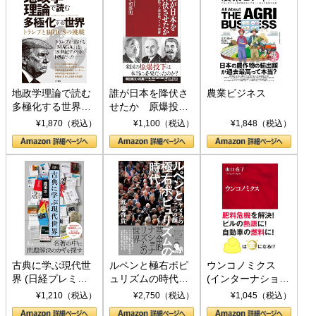
地政学理論で読む
誰が日本を降伏さ
農業ビジネス
多極化する世界：
せたか 原爆投
トランプとBRICS
下、ソ連参戦、そ
¥1,870（税込）
¥1,100（税込）
¥1,848（税込）
の挑戦
して聖断 (PHP新
書)
古典に学ぶ現代世
ルペンと極右ポピ
ウンコノミクス
界 (日経プレミア
ュリズムの時代：
(インターナショナ
シリーズ)
〈ヤヌス〉の二つ
ル新書)
¥1,210（税込）
¥2,750（税込）
¥1,045（税込）
の顔