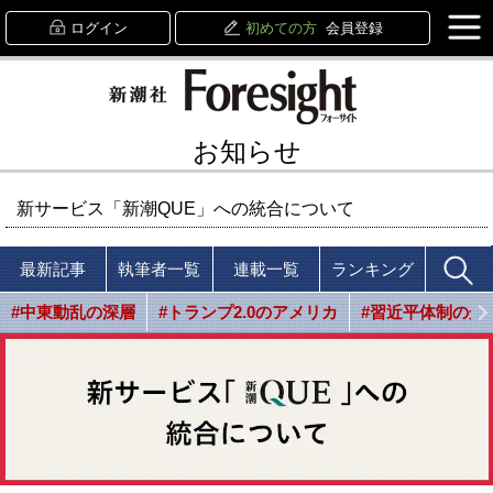
ログイン
初めての方
会員登録
お知らせ
新サービス「新潮QUE」への統合について
最新記事
執筆者一覧
連載一覧
ランキング
#中東動乱の深層
#トランプ2.0のアメリカ
#習近平体制の光