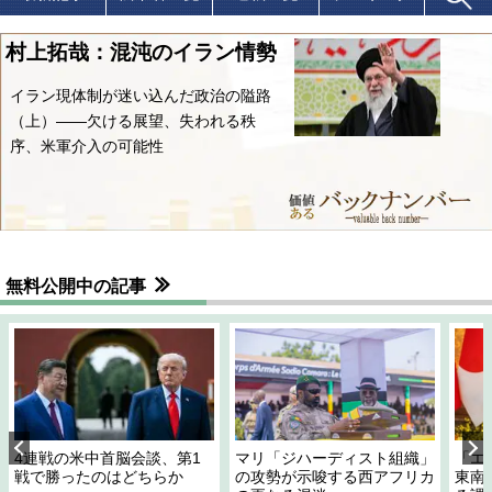
村上拓哉：混沌のイラン情勢
イラン現体制が迷い込んだ政治の隘路
（上）――欠ける展望、失われる秩
序、米軍介入の可能性
無料公開中の記事
4連戦の米中首脳会談、第1
マリ「ジハーディスト組織」
「エ
戦で勝ったのはどちらか
の攻勢が示唆する西アフリカ
東南