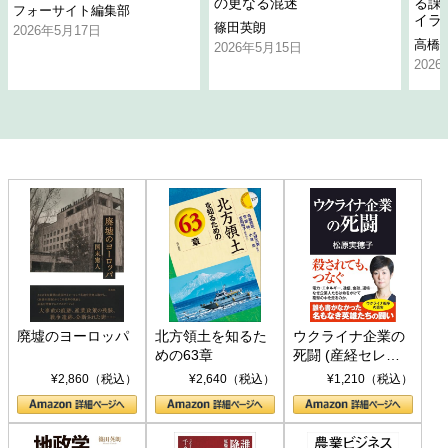
の更なる混迷
る課
フォーサイト編集部
イラ
篠田英朗
2026年5月17日
高橋
2026年5月15日
202
廃墟のヨーロッパ
北方領土を知るた
ウクライナ企業の
めの63章
死闘 (産経セレク
ト S 039)
¥2,860（税込）
¥2,640（税込）
¥1,210（税込）