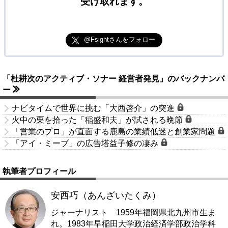
受け取れます。
@Fsightさんをフォロー
「杜耕次のアクティブ・ソナー 経営者発見」のバックナンバ
ー
ナビタイムで世界に挑む「大西啓介」の突進
火中の栗を拾った「稲盛和夫」が試される晩節
「営業のプロ」が直面する鹿島の業績低迷と創業家問題
「アイ・ミーブ」の広告塔益子修の凄み
執筆者プロフィール
安西巧（あんざいたくみ）
ジャーナリスト 1959年福岡県北九州市生ま
れ。1983年早稲田大学政治経済学部政治学科