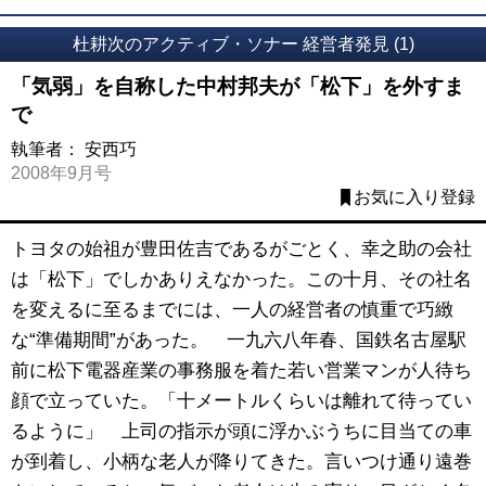
杜耕次のアクティブ・ソナー 経営者発見 (1)
「気弱」を自称した中村邦夫が「松下」を外すま
で
執筆者：
安西巧
2008年9月号
お気に入り登録
トヨタの始祖が豊田佐吉であるがごとく、幸之助の会社
は「松下」でしかありえなかった。この十月、その社名
を変えるに至るまでには、一人の経営者の慎重で巧緻
な“準備期間”があった。 一九六八年春、国鉄名古屋駅
前に松下電器産業の事務服を着た若い営業マンが人待ち
顔で立っていた。「十メートルくらいは離れて待ってい
るように」 上司の指示が頭に浮かぶうちに目当ての車
が到着し、小柄な老人が降りてきた。言いつけ通り遠巻