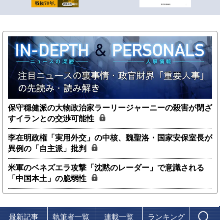
保守穏健派の大物政治家ラーリージャーニーの殺害が閉ざ
すイランとの交渉可能性
李在明政権「実用外交」の中核、魏聖洛・国家安保室長が
異例の「自主派」批判
米軍のベネズエラ攻撃「沈黙のレーダー」で意識される
「中国本土」の脆弱性
最新記事
執筆者一覧
連載一覧
ランキング