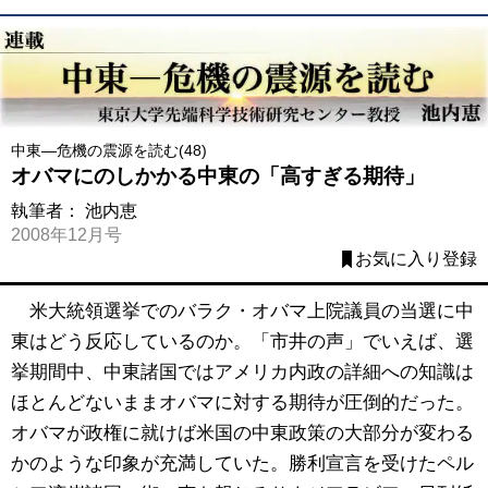
中東―危機の震源を読む(48)
オバマにのしかかる中東の「高すぎる期待」
執筆者：
池内恵
2008年12月号
お気に入り登録
米大統領選挙でのバラク・オバマ上院議員の当選に中
東はどう反応しているのか。「市井の声」でいえば、選
挙期間中、中東諸国ではアメリカ内政の詳細への知識は
ほとんどないままオバマに対する期待が圧倒的だった。
オバマが政権に就けば米国の中東政策の大部分が変わる
かのような印象が充満していた。勝利宣言を受けたペル