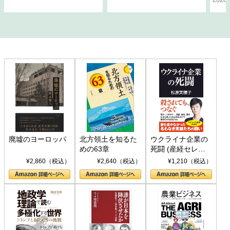
廃墟のヨーロッパ
北方領土を知るた
ウクライナ企業の
めの63章
死闘 (産経セレク
ト S 039)
¥2,860（税込）
¥2,640（税込）
¥1,210（税込）