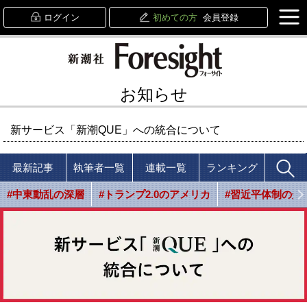
ログイン
初めての方
会員登録
お知らせ
新サービス「新潮QUE」への統合について
最新記事
執筆者一覧
連載一覧
ランキング
#中東動乱の深層
#トランプ2.0のアメリカ
#習近平体制の光