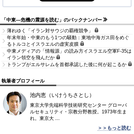
「中東―危機の震源を読む」のバックナンバー
薄れゆく「イラン対サウジの覇権競争」
年末年始・中東のもう1つの騒動：東地中海ガス田をめぐ
るトルコとイスラエルの虚実皮膜
中東メディアの「情報源」の読み方イスラエル空軍F-35は
イラン領空を飛んだか
トランプがエルサレムを首都承認した後に何が起こるか
執筆者プロフィール
池内恵（いけうちさとし）
東京大学先端科学技術研究センター グローバ
ルセキュリティ・宗教分野教授。1973年生ま
れ。東京大
…
＞＞もっと読む