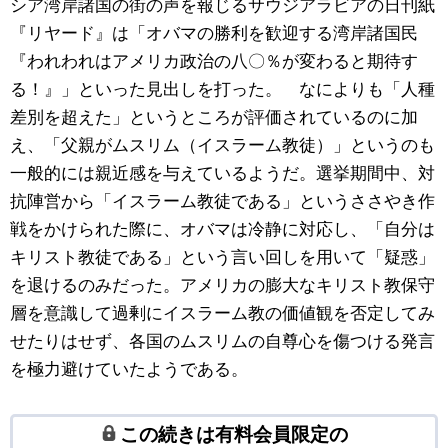
シア湾岸諸国の街の声を報じるサウジアラビアの日刊紙
『リヤード』は「オバマの勝利を歓迎する湾岸諸国民
『われわれはアメリカ政治の八〇％が変わると期待す
る！』」といった見出しを打った。 なによりも「人種
差別を超えた」というところが評価されているのに加
え、「父親がムスリム（イスラーム教徒）」というのも
一般的には親近感を与えているようだ。選挙期間中、対
抗陣営から「イスラーム教徒である」というささやき作
戦をかけられた際に、オバマは冷静に対応し、「自分は
キリスト教徒である」という言い回しを用いて「疑惑」
を退けるのみだった。アメリカの膨大なキリスト教保守
層を意識して過剰にイスラーム教の価値観を否定してみ
せたりはせず、各国のムスリムの自尊心を傷つける発言
を極力避けていたようである。
この続きは有料会員限定の