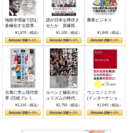
地政学理論で読む
誰が日本を降伏さ
農業ビジネス
多極化する世界：
せたか 原爆投
トランプとBRICS
下、ソ連参戦、そ
¥1,870（税込）
¥1,100（税込）
¥1,848（税込）
の挑戦
して聖断 (PHP新
書)
古典に学ぶ現代世
ルペンと極右ポピ
ウンコノミクス
界 (日経プレミア
ュリズムの時代：
(インターナショナ
シリーズ)
〈ヤヌス〉の二つ
ル新書)
¥1,210（税込）
¥2,750（税込）
¥1,045（税込）
の顔