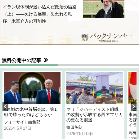
イラン現体制が迷い込んだ政治の隘路
（上）――欠ける展望、失われる秩
序、米軍介入の可能性
無料公開中の記事
4連戦の米中首脳会談、第1
マリ「ジハーディスト組織」
「エ
戦で勝ったのはどちらか
の攻勢が示唆する西アフリカ
東南
の更なる混迷
る課
フォーサイト編集部
イラ
篠田英朗
2026年5月17日
高橋
2026年5月15日
202