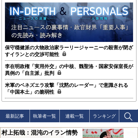
保守穏健派の大物政治家ラーリージャーニーの殺害が閉ざ
すイランとの交渉可能性
李在明政権「実用外交」の中核、魏聖洛・国家安保室長が
異例の「自主派」批判
米軍のベネズエラ攻撃「沈黙のレーダー」で意識される
「中国本土」の脆弱性
最新記事
執筆者一覧
連載一覧
ランキング
村上拓哉：混沌のイラン情勢