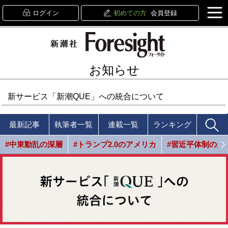
ログイン
初めての方
会員登録
お知らせ
新サービス「新潮QUE」への統合について
最新記事
執筆者一覧
連載一覧
ランキング
#中東動乱の深層
#トランプ2.0のアメリカ
#習近平体制の光