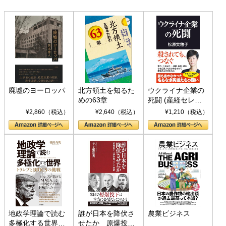
廃墟のヨーロッパ
北方領土を知るた
ウクライナ企業の
めの63章
死闘 (産経セレク
ト S 039)
¥2,860（税込）
¥2,640（税込）
¥1,210（税込）
地政学理論で読む
誰が日本を降伏さ
農業ビジネス
多極化する世界：
せたか 原爆投