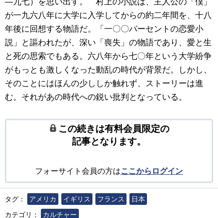
―九七）を思い出す。 村上の小説は、主人公の「僕」
が一九六八年に大学に入学してからの約二年間を、十八
年後に回想する物語だ。「一〇〇パーセントの恋愛小
説」と謳われたが、深い「喪失」の物語であり、愛と生
と死の思索でもある。六八年から七〇年という大学紛争
がもっとも激しくなった動乱の時代が背景だ。しかし、
そのことにはほんの少ししか触れず、ストーリーは進
む。それがあの時代への鋭い批判となっている。
この続きは有料会員限定の
記事となります。
フォーサイト会員の方は
ここからログイン
タグ：
アメリカ
イギリス
フランス
日本
カテゴリ：
カルチャー