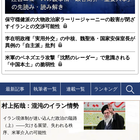
保守穏健派の大物政治家ラーリージャーニーの殺害が閉ざ
すイランとの交渉可能性
李在明政権「実用外交」の中核、魏聖洛・国家安保室長が
異例の「自主派」批判
米軍のベネズエラ攻撃「沈黙のレーダー」で意識される
「中国本土」の脆弱性
最新記事
執筆者一覧
連載一覧
ランキング
村上拓哉：混沌のイラン情勢
イラン現体制が迷い込んだ政治の隘路
（上）――欠ける展望、失われる秩
序、米軍介入の可能性