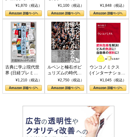
トランプとBRICS
下、ソ連参戦、そ
¥1,870（税込）
¥1,100（税込）
¥1,848（税込）
の挑戦
して聖断 (PHP新
書)
古典に学ぶ現代世
ルペンと極右ポピ
ウンコノミクス
界 (日経プレミア
ュリズムの時代：
(インターナショナ
シリーズ)
〈ヤヌス〉の二つ
ル新書)
¥1,210（税込）
¥2,750（税込）
¥1,045（税込）
の顔