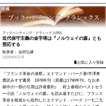
ブックハンティング・クラシックス(50)
近代保守主義の金字塔は『ノルウェイの森』とも
照応する
執筆者：
会田弘継
2009年6月号
お気に入り登録
『フランス革命の省察』エドマンド・バーク著/半澤孝
麿訳みすず書房 1978年刊（原書は1790年刊。なお本
稿中の一部の引用は評者要約） 村上春樹のベストセラ
ー小説『ノルウェイの森』を読み返すたびに、フランス
革命を根底から批判したエドマンド・バーク（一七二九