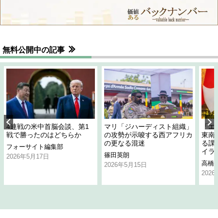
無料公開中の記事
4連戦の米中首脳会談、第1
マリ「ジハーディスト組織」
「エ
戦で勝ったのはどちらか
の攻勢が示唆する西アフリカ
東南
の更なる混迷
る課
フォーサイト編集部
イラ
篠田英朗
2026年5月17日
高橋
2026年5月15日
202