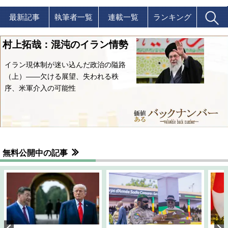
最新記事
執筆者一覧
連載一覧
ランキング
村上拓哉：混沌のイラン情勢
イラン現体制が迷い込んだ政治の隘路
（上）――欠ける展望、失われる秩
序、米軍介入の可能性
無料公開中の記事