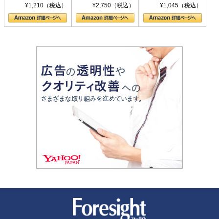
シリーズ)
〈ヤヌス〉の二つ
ル新書)
¥1,210（税込）
¥2,750（税込）
¥1,045（税込）
の顔
新潮社 Foresight