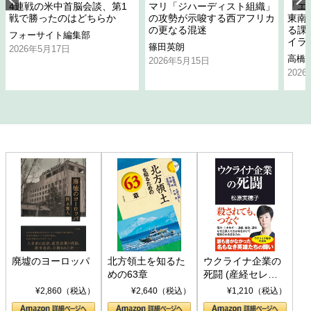
4連戦の米中首脳会談、第1
マリ「ジハーディスト組織」
「エ
戦で勝ったのはどちらか
の攻勢が示唆する西アフリカ
東南
の更なる混迷
る課
フォーサイト編集部
イラ
篠田英朗
2026年5月17日
高橋
2026年5月15日
202
廃墟のヨーロッパ
北方領土を知るた
ウクライナ企業の
めの63章
死闘 (産経セレク
ト S 039)
¥2,860（税込）
¥2,640（税込）
¥1,210（税込）