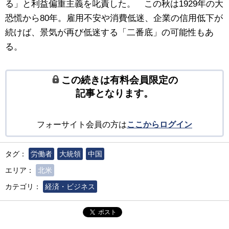
る」と利益偏重主義を叱責した。 この秋は1929年の大
恐慌から80年。雇用不安や消費低迷、企業の信用低下が
続けば、景気が再び低迷する「二番底」の可能性もあ
る。
この続きは有料会員限定の
記事となります。
フォーサイト会員の方は
ここからログイン
タグ：
労働者
大統領
中国
エリア：
北米
カテゴリ：
経済・ビジネス
ポスト