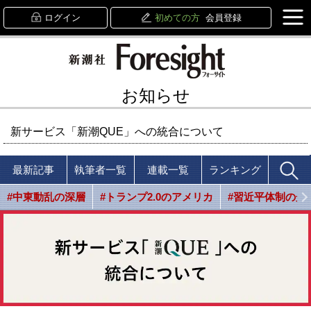
ログイン
初めての方
会員登録
お知らせ
新サービス「新潮QUE」への統合について
最新記事
執筆者一覧
連載一覧
ランキング
#中東動乱の深層
#トランプ2.0のアメリカ
#習近平体制の光