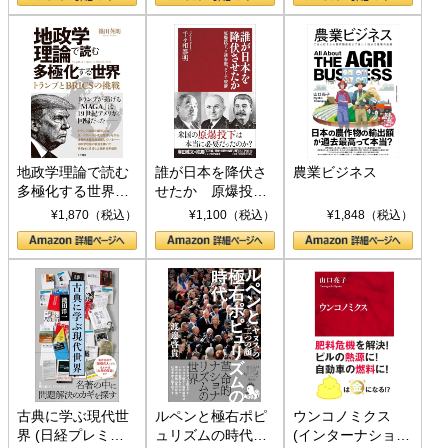
地政学理論で読む
誰が日本を降伏さ
農業ビジネス
多極化する世界：
せたか 原爆投
トランプとBRICS
下、ソ連参戦、そ
¥1,870（税込）
¥1,100（税込）
¥1,848（税込）
の挑戦
して聖断 (PHP新
書)
古典に学ぶ現代世
ルペンと極右ポピ
ウンコノミクス
界 (日経プレミア
ュリズムの時代：
(インターナショナ