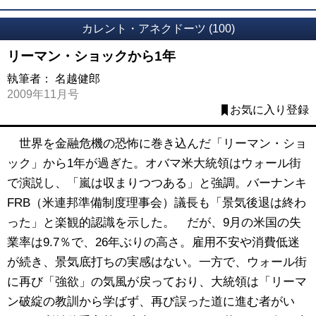
カレント・アネクドーツ (100)
リーマン・ショックから1年
執筆者：
名越健郎
2009年11月号
お気に入り登録
世界を金融危機の恐怖に巻き込んだ「リーマン・ショ
ック」から1年が過ぎた。オバマ米大統領はウォール街
で演説し、「嵐は収まりつつある」と強調。バーナンキ
FRB（米連邦準備制度理事会）議長も「景気後退は終わ
った」と楽観的認識を示した。 だが、9月の米国の失
業率は9.7％で、26年ぶりの高さ。雇用不安や消費低迷
が続き、景気底打ちの実感はない。一方で、ウォール街
に再び「強欲」の気風が戻っており、大統領は「リーマ
ン破綻の教訓から学ばず、再び誤った道に進む者がい