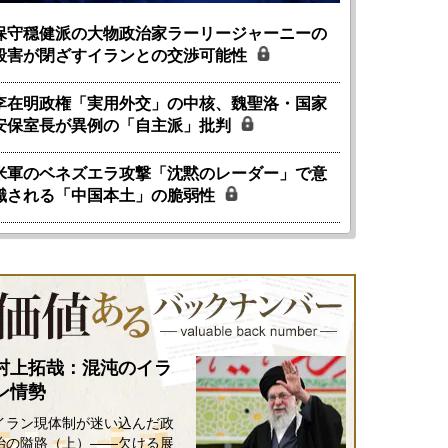
保守穏健派の大物政治家ラーリージャーニーの
殺害が閉ざすイランとの交渉可能性
李在明政権「実用外交」の中核、魏聖洛・国家
安保室長が異例の「自主派」批判
米軍のベネズエラ攻撃「沈黙のレーダー」で意
識される「中国本土」の脆弱性
村上拓哉：混沌のイラ
ン情勢
イラン現体制が迷い込んだ政
治の隘路（上）――欠ける展