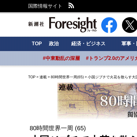
RSS
国際情報サイト
新潮社 Foresig
TOP
政治
経済・ビジネス
軍事・
#中東動乱の深層
#トランプ2.0のアメリ
TOP
>
連載
>
80時間世界一周(65)
>
小国ジブチで火花を散らす大
80時間世界一周 (65)