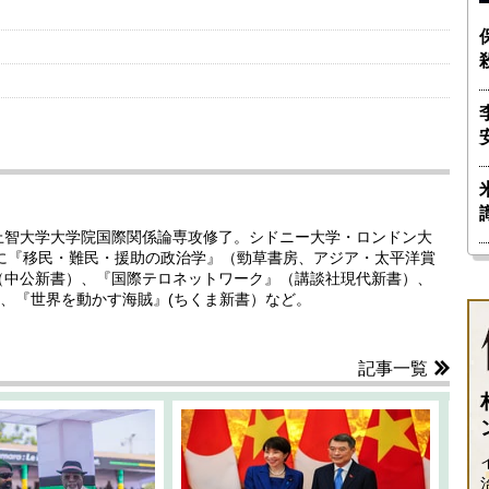
。上智大学大学院国際関係論専攻修了。シドニー大学・ロンドン大
書に『移民・難民・援助の政治学』（勁草書房、アジア・太平洋賞
（中公新書）、『国際テロネットワーク』（講談社現代新書）、
、『世界を動かす海賊』(ちくま新書）など。
記事一覧