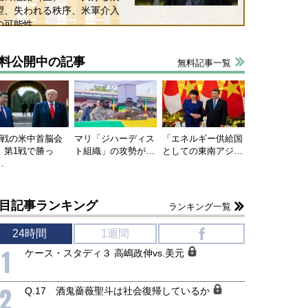
望、失われる秩序、米軍介入
の可能性
国にも理解してほしい「極東
ホルムズ海峡危機で加速したエ
料公開中の記事
905年体制」における日米韓安
ネルギー転換が「中国依存」に
無料記事一覧
保障協力の意味
行き着くリスク
和泰明
小山堅
6年5月15日
2026年5月14日
連戦の米中首脳会
マリ「ジハーディス
「エネルギー供給国
、第1戦で勝っ
ト組織」の攻勢が…
としての東南アジ…
…
目記事ランキング
ランキング一覧
24時間
1週間
f
1
ケース・スタディ３ 高嶋政伸vs.美元
2
Q.17 酒鬼薔薇聖斗は社会復帰しているか