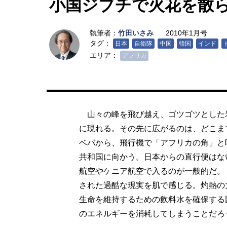
小国ジブチで火花を散
執筆者：
竹田いさみ
2010年1月号
タグ：
日本
自衛隊
中国
韓国
インド
エリア：
アフリカ
山々の峰を飛び越え、ゴツゴツとした
に現れる。その先に広がるのは、どこま
ベバから、飛行機で「アフリカの角」と
共和国に向かう。日本からの直行便はな
航空やケニア航空で入るのが一般的だ。
された過酷な現実を肌で感じる。灼熱の
生命を維持するための飲料水を確保する
のエネルギーを消耗してしまうことだろ