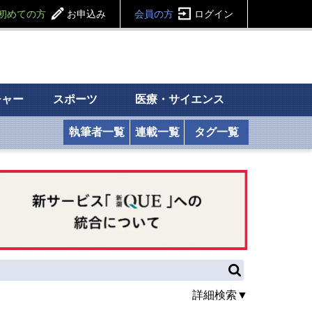
初めての方
お申込み
会員の方
ログイン
チャー
スポーツ
医療・サイエンス
執筆者一覧
連載一覧
タグ一覧
詳細検索▼