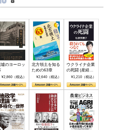
廃墟のヨーロッ
北方領土を知る
ウクライナ企業
パ
ための63章
の死闘 (産経セ
レクト S 039)
¥2,860（税込）
¥2,640（税込）
¥1,210（税込）