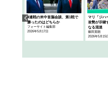
艦隊」構想
4連戦の米中首脳会談、第1戦で
マリ「ジハ
「空白」
勝ったのはどちらか
攻勢が示唆
フォーサイト編集部
のか
なる混迷
2026年5月17日
篠田英朗
2026年5月15