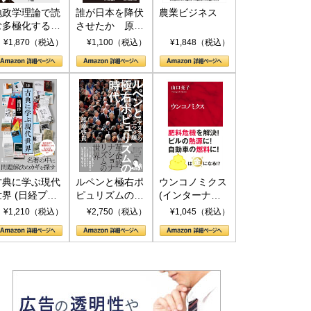
地政学理論で読
誰が日本を降伏
農業ビジネス
む多極化する世
させたか 原爆
界：トランプと
投下、ソ連参
¥1,870（税込）
¥1,100（税込）
¥1,848（税込）
RICSの挑戦
戦、そして聖断
(PHP新書)
古典に学ぶ現代
ルペンと極右ポ
ウンコノミクス
世界 (日経プレ
ピュリズムの時
(インターナシ
ミアシリーズ)
代：〈ヤヌス〉
ョナル新書)
¥1,210（税込）
¥2,750（税込）
¥1,045（税込）
の二つの顔