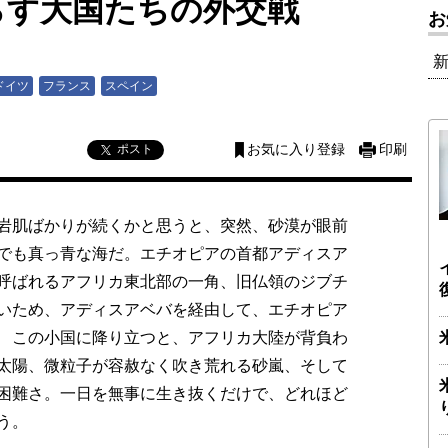
らす大国たちの外交戦
お
ドイツ
フランス
スペイン
ポスト
お気に入り登録
印刷
岩肌ばかりが続くかと思うと、突然、砂漠が眼前
でも真っ青な海だ。エチオピアの首都アディスア
呼ばれるアフリカ東北部の一角、旧仏領のジブチ
いため、アディスアベバを経由して、エチオピア
 この小国に降り立つと、アフリカ大陸が背負わ
太陽、微粒子が容赦なく吹き荒れる砂嵐、そして
困難さ。一日を無事に生き抜くだけで、どれほど
う。