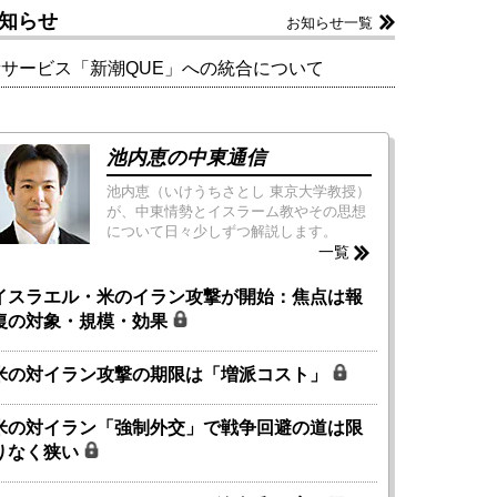
知らせ
お知らせ一覧
新サービス「新潮QUE」への統合について
池内恵の中東通信
池内恵（いけうちさとし 東京大学教授）
が、中東情勢とイスラーム教やその思想
について日々少しずつ解説します。
一覧
イスラエル・米のイラン攻撃が開始：焦点は報
復の対象・規模・効果
米の対イラン攻撃の期限は「増派コスト」
米の対イラン「強制外交」で戦争回避の道は限
りなく狭い