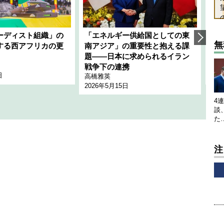
ーディスト組織」の
「エネルギー供給国としての東
韓
無
する西アフリカの更
南アジア」の重要性と抱える課
1
題――日本に求められるイラン
全
千々
戦争下の連携
日
202
高橋雅英
2026年5月15日
4
談
た
注