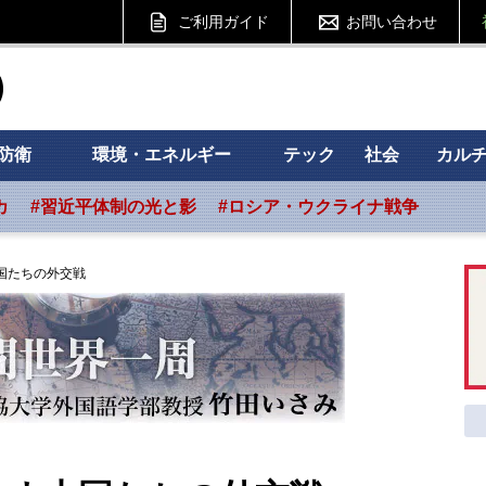
ご利用ガイド
お問い合わせ
ht フォーサイト
防衛
環境・エネルギー
テック
社会
カル
カ
#習近平体制の光と影
#ロシア・ウクライナ戦争
国たちの外交戦