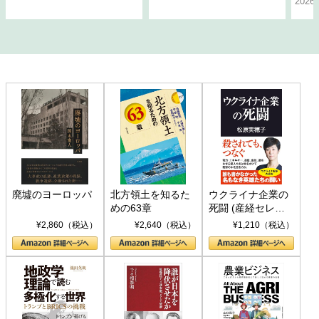
202
廃墟のヨーロッパ
北方領土を知るた
ウクライナ企業の
めの63章
死闘 (産経セレク
ト S 039)
¥2,860（税込）
¥2,640（税込）
¥1,210（税込）