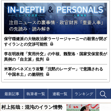
保守穏健派の大物政治家ラーリージャーニーの殺害が閉ざ
すイランとの交渉可能性
李在明政権「実用外交」の中核、魏聖洛・国家安保室長が
異例の「自主派」批判
米軍のベネズエラ攻撃「沈黙のレーダー」で意識される
「中国本土」の脆弱性
最新記事
執筆者一覧
連載一覧
ランキング
村上拓哉：混沌のイラン情勢