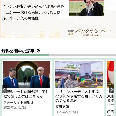
イラン現体制が迷い込んだ政治の隘路
（上）――欠ける展望、失われる秩
序、米軍介入の可能性
無料公開中の記事
4連戦の米中首脳会談、第1
マリ「ジハーディスト組織」
「エ
戦で勝ったのはどちらか
の攻勢が示唆する西アフリカ
東南
の更なる混迷
る課
フォーサイト編集部
イラ
篠田英朗
2026年5月17日
高橋
2026年5月15日