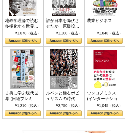
地政学理論で読む
誰が日本を降伏さ
農業ビジネス
多極化する世界：
せたか 原爆投
トランプとBRICS
下、ソ連参戦、そ
¥1,870（税込）
¥1,100（税込）
¥1,848（税込）
の挑戦
して聖断 (PHP新
書)
古典に学ぶ現代世
ルペンと極右ポピ
ウンコノミクス
界 (日経プレミア
ュリズムの時代：
(インターナショナ
シリーズ)
〈ヤヌス〉の二つ
ル新書)
¥1,210（税込）
¥2,750（税込）
¥1,045（税込）
の顔