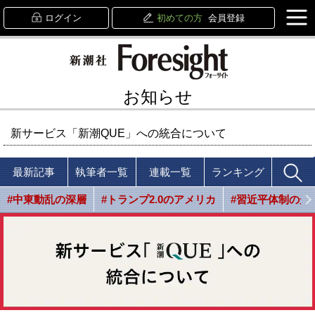
ログイン
初めての方
会員登録
お知らせ
新サービス「新潮QUE」への統合について
最新記事
執筆者一覧
連載一覧
ランキング
#中東動乱の深層
#トランプ2.0のアメリカ
#習近平体制の光