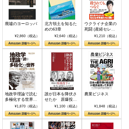
廃墟のヨーロッパ
北方領土を知るた
ウクライナ企業の
めの63章
死闘 (産経セレク
ト S 039)
¥2,860（税込）
¥2,640（税込）
¥1,210（税込）
地政学理論で読む
誰が日本を降伏さ
農業ビジネス
多極化する世界：
せたか 原爆投
トランプとBRICS
下、ソ連参戦、そ
¥1,870（税込）
¥1,100（税込）
¥1,848（税込）
の挑戦
して聖断 (PHP新
書)