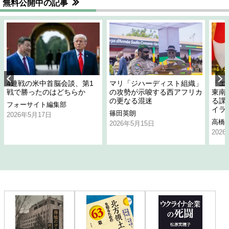
無料公開中の記事
4連戦の米中首脳会談、第1
マリ「ジハーディスト組織」
「エ
戦で勝ったのはどちらか
の攻勢が示唆する西アフリカ
東南
の更なる混迷
る課
フォーサイト編集部
イラ
篠田英朗
2026年5月17日
高橋
2026年5月15日
202