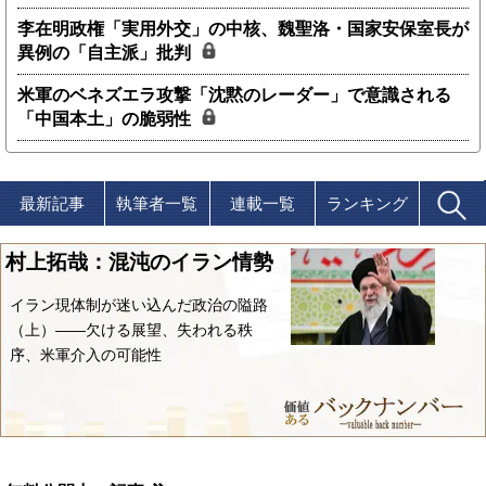
李在明政権「実用外交」の中核、魏聖洛・国家安保室長が
異例の「自主派」批判
米軍のベネズエラ攻撃「沈黙のレーダー」で意識される
「中国本土」の脆弱性
最新記事
執筆者一覧
連載一覧
ランキング
村上拓哉：混沌のイラン情勢
イラン現体制が迷い込んだ政治の隘路
（上）――欠ける展望、失われる秩
序、米軍介入の可能性