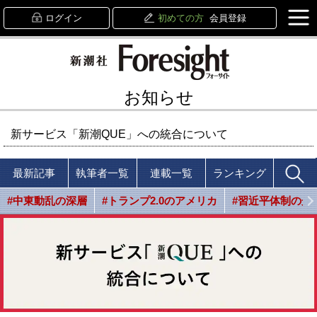
ログイン
初めての方
会員登録
お知らせ
新サービス「新潮QUE」への統合について
最新記事
執筆者一覧
連載一覧
ランキング
#中東動乱の深層
#トランプ2.0のアメリカ
#習近平体制の光