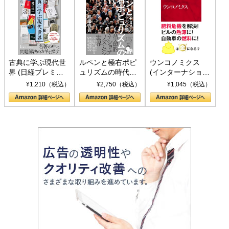
古典に学ぶ現代世
ルペンと極右ポピ
ウンコノミクス
界 (日経プレミア
ュリズムの時代：
(インターナショナ
シリーズ)
〈ヤヌス〉の二つ
ル新書)
¥1,210（税込）
¥2,750（税込）
¥1,045（税込）
の顔