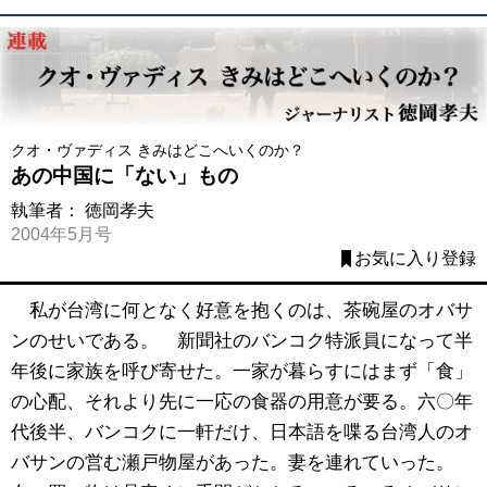
クオ・ヴァディス きみはどこへいくのか？
あの中国に「ない」もの
執筆者：
徳岡孝夫
2004年5月号
お気に入り登録
私が台湾に何となく好意を抱くのは、茶碗屋のオバサ
ンのせいである。 新聞社のバンコク特派員になって半
年後に家族を呼び寄せた。一家が暮らすにはまず「食」
の心配、それより先に一応の食器の用意が要る。六〇年
代後半、バンコクに一軒だけ、日本語を喋る台湾人のオ
バサンの営む瀬戸物屋があった。妻を連れていった。