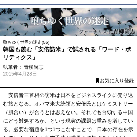
堕ちゆく世界の迷走(56)
韓国も羨む「安倍訪米」で試される「ワード・ポ
リティクス」
執筆者：
青柳尚志
2015年4月28日
お気に入り登録
安倍晋三首相の訪米は日本をビジネスライクに売り込
む旅となる。オバマ米大統領と安倍氏とはケミストリー
（肌合い）が合うとは思えない。それでも台頭する中国
にどう対処するか、という現実の課題は重みを増してい
る。必要な宿題を1つ1つこなすことで、日本の存在を示