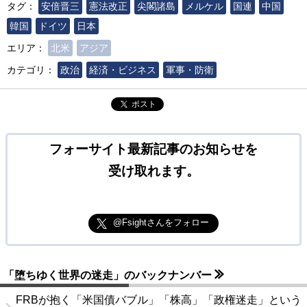
タグ：
安倍晋三
憲法改正
尖閣諸島
メルケル
国連
中国
韓国
ドイツ
日本
エリア：
北米
アジア
カテゴリ：
政治
経済・ビジネス
軍事・防衛
ポスト
フォーサイト最新記事のお知らせを
受け取れます。
@Fsightさんをフォロー
「堕ちゆく世界の迷走」のバックナンバー
FRBが抱く「米国債バブル」「株高」「政権迷走」という