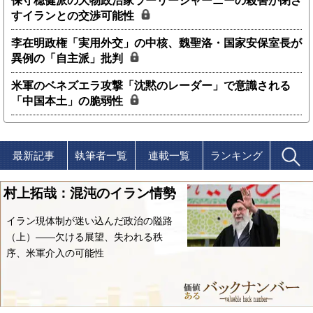
保守穏健派の大物政治家ラーリージャーニーの殺害が閉ざ
すイランとの交渉可能性
李在明政権「実用外交」の中核、魏聖洛・国家安保室長が
異例の「自主派」批判
米軍のベネズエラ攻撃「沈黙のレーダー」で意識される
「中国本土」の脆弱性
最新記事
執筆者一覧
連載一覧
ランキング
村上拓哉：混沌のイラン情勢
イラン現体制が迷い込んだ政治の隘路
（上）――欠ける展望、失われる秩
序、米軍介入の可能性