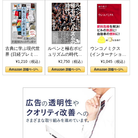
古典に学ぶ現代世
ルペンと極右ポピ
ウンコノミクス
界 (日経プレミア
ュリズムの時代：
(インターナショナ
シリーズ)
〈ヤヌス〉の二つ
ル新書)
¥1,210（税込）
¥2,750（税込）
¥1,045（税込）
の顔