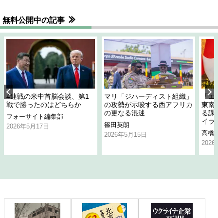
無料公開中の記事
4連戦の米中首脳会談、第1
マリ「ジハーディスト組織」
「エ
戦で勝ったのはどちらか
の攻勢が示唆する西アフリカ
東南
の更なる混迷
る課
フォーサイト編集部
イラ
篠田英朗
2026年5月17日
高橋
2026年5月15日
202