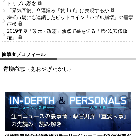
トリプル懸念
「景気回復」命運握る「賃上げ」は実現するか
株式市場にも連鎖したビットコイン「バブル崩壊」の痙攣
症状
2019年夏「改元・改憲」焦点で幕を切る「第4次安倍政
権」
執筆者プロフィール
青柳尚志（あおやぎたかし）