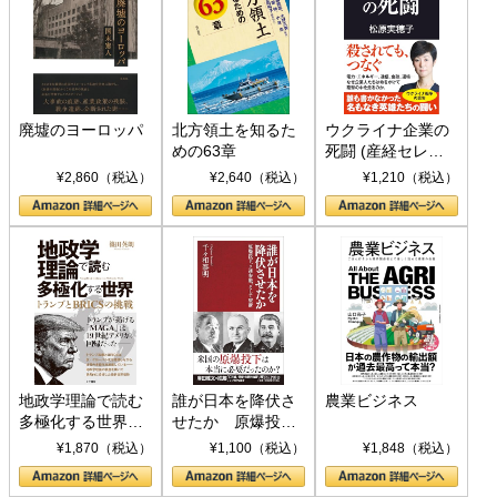
廃墟のヨーロッパ
北方領土を知るた
ウクライナ企業の
めの63章
死闘 (産経セレク
ト S 039)
¥2,860（税込）
¥2,640（税込）
¥1,210（税込）
地政学理論で読む
誰が日本を降伏さ
農業ビジネス
多極化する世界：
せたか 原爆投
トランプとBRICS
下、ソ連参戦、そ
¥1,870（税込）
¥1,100（税込）
¥1,848（税込）
の挑戦
して聖断 (PHP新
書)