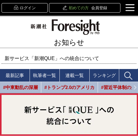
ログイン
初めての方
会員登録
お知らせ
新サービス「新潮QUE」への統合について
最新記事
執筆者一覧
連載一覧
ランキング
#中東動乱の深層
#トランプ2.0のアメリカ
#習近平体制の光