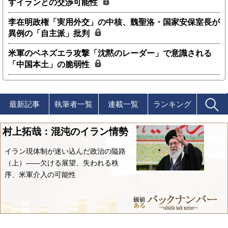
すイランとの交渉可能性
李在明政権「実用外交」の中核、魏聖洛・国家安保室長が
異例の「自主派」批判
米軍のベネズエラ攻撃「沈黙のレーダー」で意識される
「中国本土」の脆弱性
最新記事
執筆者一覧
連載一覧
ランキング
村上拓哉：混沌のイラン情勢
イラン現体制が迷い込んだ政治の隘路
（上）――欠ける展望、失われる秩
序、米軍介入の可能性