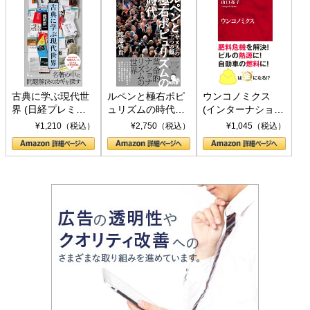
古典に学ぶ現代世
ルペンと極右ポピ
ウンコノミクス
界 (日経プレミア
ュリズムの時代：
(インターナショナ
シリーズ)
〈ヤヌス〉の二つ
ル新書)
¥1,210（税込）
¥2,750（税込）
¥1,045（税込）
の顔