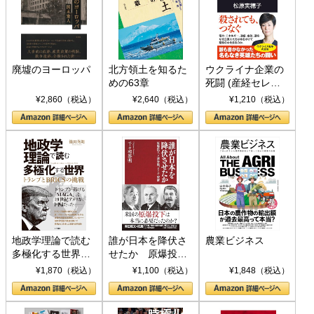
廃墟のヨーロッパ
北方領土を知るた
ウクライナ企業の
めの63章
死闘 (産経セレク
ト S 039)
¥2,860（税込）
¥2,640（税込）
¥1,210（税込）
地政学理論で読む
誰が日本を降伏さ
農業ビジネス
多極化する世界：
せたか 原爆投
トランプとBRICS
下、ソ連参戦、そ
¥1,870（税込）
¥1,100（税込）
¥1,848（税込）
の挑戦
して聖断 (PHP新
書)