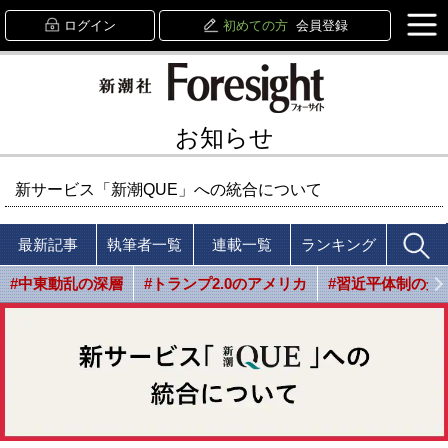
ログイン
初めての方
会員登録
お知らせ
新サービス「新潮QUE」への統合について
最新記事
執筆者一覧
連載一覧
ランキング
#中東動乱の深層
#トランプ2.0のアメリカ
#習近平体制の光