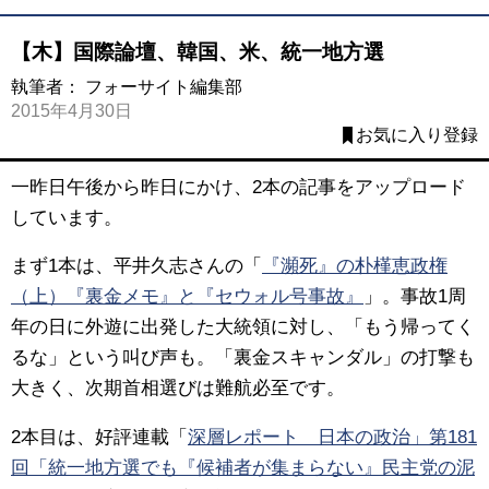
【木】国際論壇、韓国、米、統一地方選
執筆者：
フォーサイト編集部
2015年4月30日
お気に入り登録
一昨日午後から昨日にかけ、2本の記事をアップロード
しています。
まず1本は、平井久志さんの「
『瀕死』の朴槿恵政権
（上）『裏金メモ』と『セウォル号事故』
」。事故1周
年の日に外遊に出発した大統領に対し、「もう帰ってく
るな」という叫び声も。「裏金スキャンダル」の打撃も
大きく、次期首相選びは難航必至です。
2本目は、好評連載「
深層レポート 日本の政治」第181
回「統一地方選でも『候補者が集まらない』民主党の泥