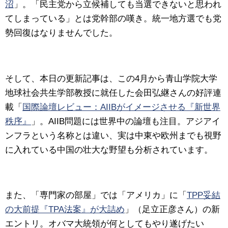
沼
」。「民主党から立候補しても当選できないと思われ
てしまっている」とは党幹部の嘆き。統一地方選でも党
勢回復はなりませんでした。
そして、本日の更新記事は、この4月から青山学院大学
地球社会共生学部教授に就任した会田弘継さんの好評連
載「
国際論壇レビュー：AIIBがイメージさせる『新世界
秩序』
」。AIIB問題には世界中の論壇も注目。アジアイ
ンフラという名称とは違い、実は中東や欧州までも視野
に入れている中国の壮大な野望も分析されています。
また、「専門家の部屋」では「アメリカ」に「
TPP妥結
の大前提『TPA法案』が大詰め
」（足立正彦さん）の新
エントリ。オバマ大統領が何としてもやり遂げたい