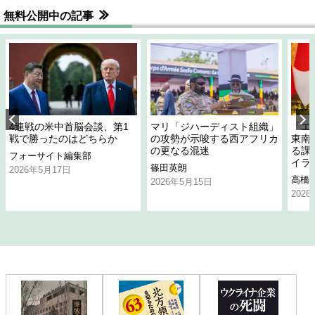
無料公開中の記事
4連戦の米中首脳会談、第1
マリ「ジハーディスト組織」
「エ
戦で勝ったのはどちらか
の攻勢が示唆する西アフリカ
東南
の更なる混迷
る課
フォーサイト編集部
イラ
篠田英朗
2026年5月17日
高橋
2026年5月15日
202