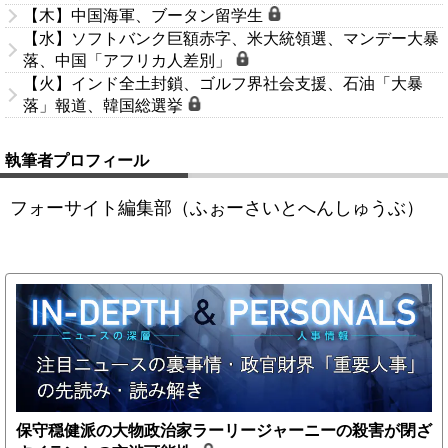
【木】中国海軍、ブータン留学生
【水】ソフトバンク巨額赤字、米大統領選、マンデー大暴
落、中国「アフリカ人差別」
【火】インド全土封鎖、ゴルフ界社会支援、石油「大暴
落」報道、韓国総選挙
執筆者プロフィール
フォーサイト編集部（ふぉーさいとへんしゅうぶ）
保守穏健派の大物政治家ラーリージャーニーの殺害が閉ざ