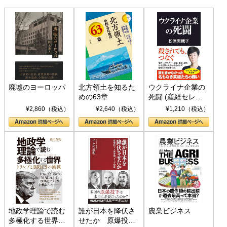
廃墟のヨーロッパ
北方領土を知るた
ウクライナ企業の
めの63章
死闘 (産経セレク
ト S 039)
¥2,860（税込）
¥2,640（税込）
¥1,210（税込）
地政学理論で読む
誰が日本を降伏さ
農業ビジネス
多極化する世界：
せたか 原爆投