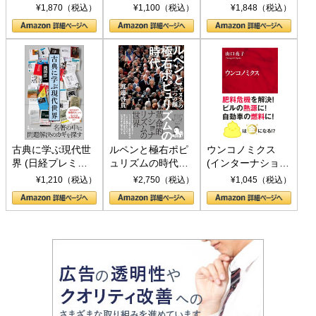
トランプとBRICS
下、ソ連参戦、そ
¥1,870（税込）
¥1,100（税込）
¥1,848（税込）
の挑戦
して聖断 (PHP新
書)
古典に学ぶ現代世
ルペンと極右ポピ
ウンコノミクス
界 (日経プレミア
ュリズムの時代：
(インターナショナ
シリーズ)
〈ヤヌス〉の二つ
ル新書)
¥1,210（税込）
¥2,750（税込）
¥1,045（税込）
の顔