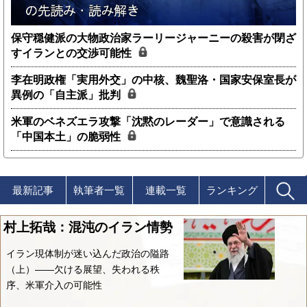
保守穏健派の大物政治家ラーリージャーニーの殺害が閉ざ
すイランとの交渉可能性
李在明政権「実用外交」の中核、魏聖洛・国家安保室長が
異例の「自主派」批判
米軍のベネズエラ攻撃「沈黙のレーダー」で意識される
「中国本土」の脆弱性
最新記事
執筆者一覧
連載一覧
ランキング
村上拓哉：混沌のイラン情勢
イラン現体制が迷い込んだ政治の隘路
（上）――欠ける展望、失われる秩
序、米軍介入の可能性