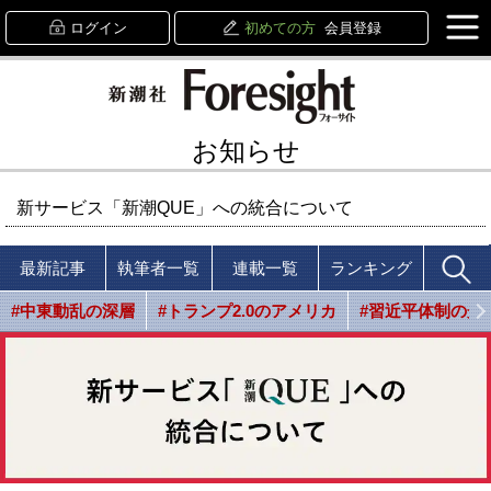
ログイン
初めての方
会員登録
お知らせ
新サービス「新潮QUE」への統合について
最新記事
執筆者一覧
連載一覧
ランキング
#中東動乱の深層
#トランプ2.0のアメリカ
#習近平体制の光