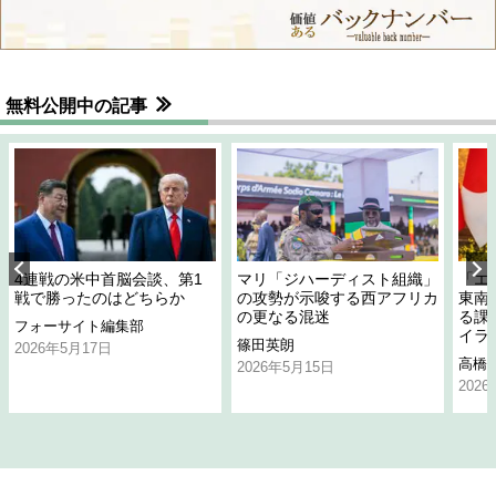
無料公開中の記事
4連戦の米中首脳会談、第1
マリ「ジハーディスト組織」
「エ
戦で勝ったのはどちらか
の攻勢が示唆する西アフリカ
東南
の更なる混迷
る課
フォーサイト編集部
イラ
篠田英朗
2026年5月17日
高橋
2026年5月15日
202