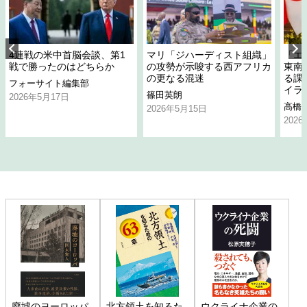
4連戦の米中首脳会談、第1
マリ「ジハーディスト組織」
「エ
戦で勝ったのはどちらか
の攻勢が示唆する西アフリカ
東南
の更なる混迷
る課
フォーサイト編集部
イラ
篠田英朗
2026年5月17日
高橋
2026年5月15日
202
廃墟のヨーロッパ
北方領土を知るた
ウクライナ企業の