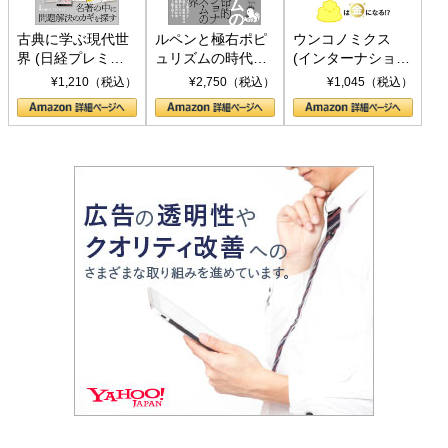
古典に学ぶ現代世
ルペンと極右ポピ
ウンコノミクス
界 (日経プレミア
ュリズムの時代：
(インターナショナ
シリーズ)
〈ヤヌス〉の二つ
ル新書)
¥1,210（税込）
¥2,750（税込）
¥1,045（税込）
の顔