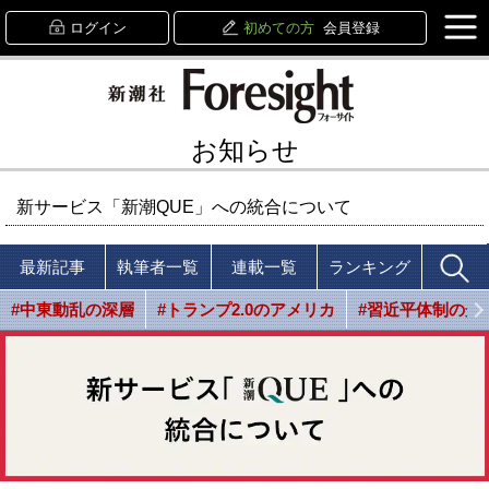
ログイン
初めての方
会員登録
お知らせ
新サービス「新潮QUE」への統合について
最新記事
執筆者一覧
連載一覧
ランキング
#中東動乱の深層
#トランプ2.0のアメリカ
#習近平体制の光