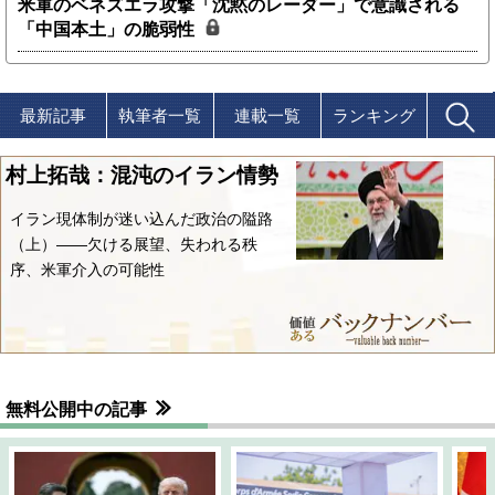
米軍のベネズエラ攻撃「沈黙のレーダー」で意識される
「中国本土」の脆弱性
最新記事
執筆者一覧
連載一覧
ランキング
村上拓哉：混沌のイラン情勢
イラン現体制が迷い込んだ政治の隘路
（上）――欠ける展望、失われる秩
序、米軍介入の可能性
無料公開中の記事