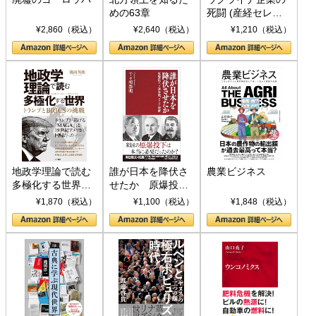
めの63章
死闘 (産経セレク
ト S 039)
¥2,860（税込）
¥2,640（税込）
¥1,210（税込）
地政学理論で読む
誰が日本を降伏さ
農業ビジネス
多極化する世界：
せたか 原爆投
トランプとBRICS
下、ソ連参戦、そ
¥1,870（税込）
¥1,100（税込）
¥1,848（税込）
の挑戦
して聖断 (PHP新
書)