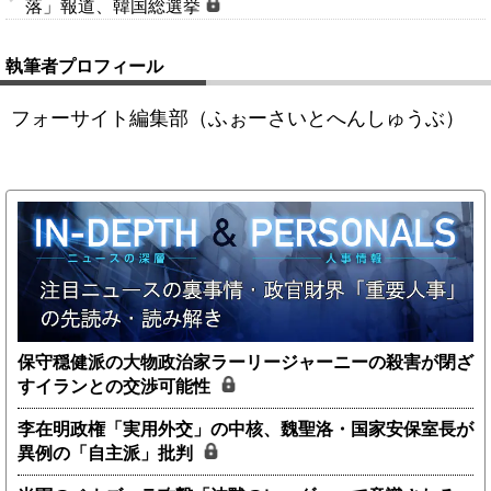
落」報道、韓国総選挙
執筆者プロフィール
フォーサイト編集部（ふぉーさいとへんしゅうぶ）
保守穏健派の大物政治家ラーリージャーニーの殺害が閉ざ
すイランとの交渉可能性
李在明政権「実用外交」の中核、魏聖洛・国家安保室長が
異例の「自主派」批判