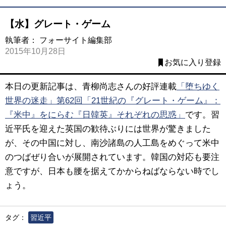
【水】グレート・ゲーム
執筆者：
フォーサイト編集部
2015年10月28日
お気に入り登録
本日の更新記事は、青柳尚志さんの好評連載
「堕ちゆく
世界の迷走」第62回「21世紀の『グレート・ゲーム』：
『米中』をにらむ『日韓英』それぞれの思惑」
です。習
近平氏を迎えた英国の歓待ぶりには世界が驚きました
が、その中国に対し、南沙諸島の人工島をめぐって米中
のつばぜり合いが展開されています。韓国の対応も要注
意ですが、日本も腰を据えてかからねばならない時でし
ょう。
タグ：
習近平