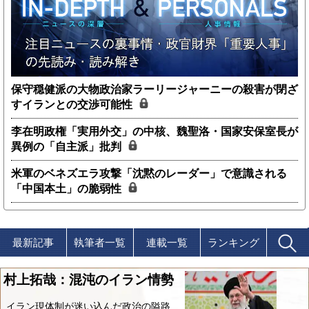
保守穏健派の大物政治家ラーリージャーニーの殺害が閉ざ
すイランとの交渉可能性
李在明政権「実用外交」の中核、魏聖洛・国家安保室長が
異例の「自主派」批判
米軍のベネズエラ攻撃「沈黙のレーダー」で意識される
「中国本土」の脆弱性
最新記事
執筆者一覧
連載一覧
ランキング
村上拓哉：混沌のイラン情勢
イラン現体制が迷い込んだ政治の隘路