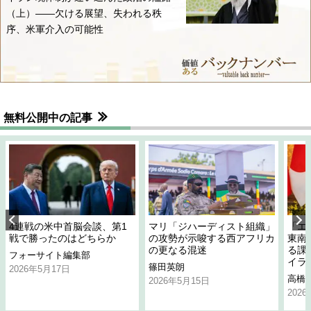
（上）――欠ける展望、失われる秩
序、米軍介入の可能性
無料公開中の記事
4連戦の米中首脳会談、第1
マリ「ジハーディスト組織」
「エ
戦で勝ったのはどちらか
の攻勢が示唆する西アフリカ
東南
の更なる混迷
る課
フォーサイト編集部
イラ
篠田英朗
2026年5月17日
高橋
2026年5月15日
202