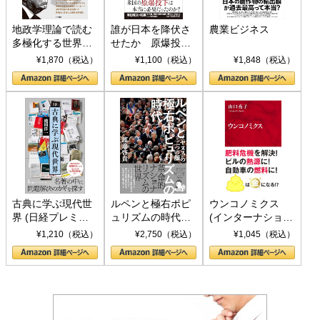
地政学理論で読む
誰が日本を降伏さ
農業ビジネス
多極化する世界：
せたか 原爆投
トランプとBRICS
下、ソ連参戦、そ
¥1,870（税込）
¥1,100（税込）
¥1,848（税込）
の挑戦
して聖断 (PHP新
書)
古典に学ぶ現代世
ルペンと極右ポピ
ウンコノミクス
界 (日経プレミア
ュリズムの時代：
(インターナショナ
シリーズ)
〈ヤヌス〉の二つ
ル新書)
¥1,210（税込）
¥2,750（税込）
¥1,045（税込）
の顔