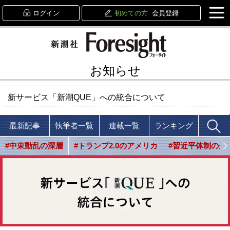
ログイン
初めての方
会員登録
お知らせ
新サービス「新潮QUE」への統合について
最新記事
執筆者一覧
連載一覧
ランキング
#中東動乱の深層
#トランプ2.0のアメリカ
#習近平体制の光