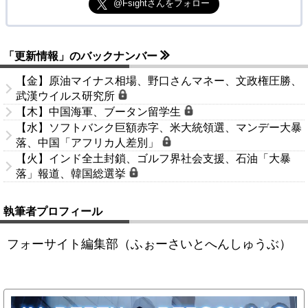
@Fsightさんをフォロー
「更新情報」のバックナンバー
【金】原油マイナス相場、野口さんマネー、文政権圧勝、
武漢ウイルス研究所
【木】中国海軍、ブータン留学生
【水】ソフトバンク巨額赤字、米大統領選、マンデー大暴
落、中国「アフリカ人差別」
【火】インド全土封鎖、ゴルフ界社会支援、石油「大暴
落」報道、韓国総選挙
執筆者プロフィール
フォーサイト編集部（ふぉーさいとへんしゅうぶ）