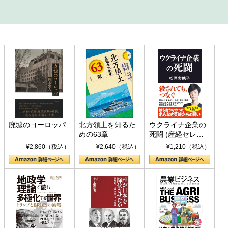
廃墟のヨーロッパ
北方領土を知るた
ウクライナ企業の
めの63章
死闘 (産経セレク
ト S 039)
¥2,860（税込）
¥2,640（税込）
¥1,210（税込）