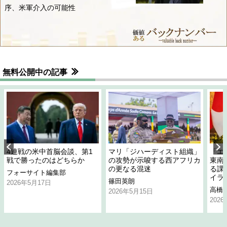
序、米軍介入の可能性
無料公開中の記事
4連戦の米中首脳会談、第1
マリ「ジハーディスト組織」
「エ
戦で勝ったのはどちらか
の攻勢が示唆する西アフリカ
東南
の更なる混迷
る課
フォーサイト編集部
イラ
篠田英朗
2026年5月17日
高橋
2026年5月15日
202