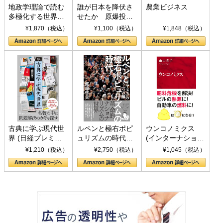
地政学理論で読む
誰が日本を降伏さ
農業ビジネス
多極化する世界：
せたか 原爆投
トランプとBRICS
下、ソ連参戦、そ
¥1,870（税込）
¥1,100（税込）
¥1,848（税込）
の挑戦
して聖断 (PHP新
書)
古典に学ぶ現代世
ルペンと極右ポピ
ウンコノミクス
界 (日経プレミア
ュリズムの時代：
(インターナショナ
シリーズ)
〈ヤヌス〉の二つ
ル新書)
¥1,210（税込）
¥2,750（税込）
¥1,045（税込）
の顔