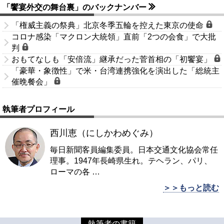
「饗宴外交の舞台裏」のバックナンバー
「権威主義の祭典」北京冬季五輪を控えた東京の使命
コロナ感染「マクロン大統領」直前「2つの会食」で大批
判
おもてなしも「安倍流」継承だった菅首相の「初饗宴」
「豪華・象徴性」で米・台湾連携強化を演出した「総統主
催晩餐会」
執筆者プロフィール
西川恵（にしかわめぐみ）
毎日新聞客員編集委員。日本交通文化協会常任
理事。1947年長崎県生れ。テヘラン、パリ、
ローマの各
…
＞＞もっと読む
執筆者の書籍