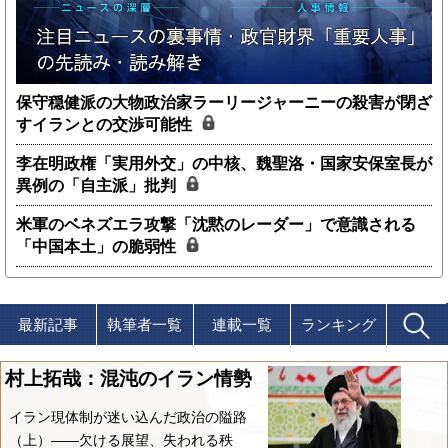
保守穏健派の大物政治家ラーリージャーニーの殺害が閉ざ
すイランとの交渉可能性
李在明政権「実用外交」の中核、魏聖洛・国家安保室長が
異例の「自主派」批判
米軍のベネズエラ攻撃「沈黙のレーダー」で意識される
「中国本土」の脆弱性
最新記事
執筆者一覧
連載一覧
ランキング
村上拓哉：混沌のイラン情勢
イラン現体制が迷い込んだ政治の隘路
（上）――欠ける展望、失われる秩