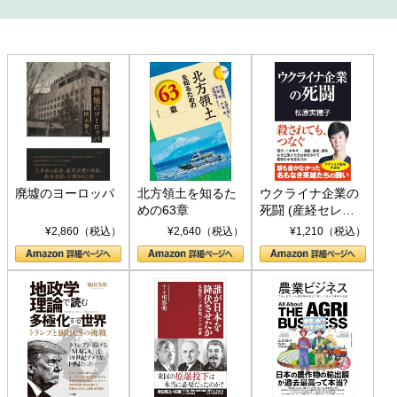
廃墟のヨーロッパ
北方領土を知るた
ウクライナ企業の
めの63章
死闘 (産経セレク
ト S 039)
¥2,860（税込）
¥2,640（税込）
¥1,210（税込）