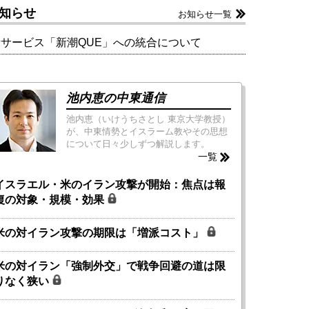
知らせ
お知らせ一覧
新サービス「新潮QUE」への統合について
池内恵の中東通信
池内恵（いけうちさとし 東京大学教授）
が、中東情勢とイスラーム教やその思想
について日々少しずつ解説します。
一覧
イスラエル・米のイラン攻撃が開始：焦点は報
復の対象・規模・効果
米の対イラン攻撃の期限は「増派コスト」
米の対イラン「強制外交」で戦争回避の道は限
りなく狭い