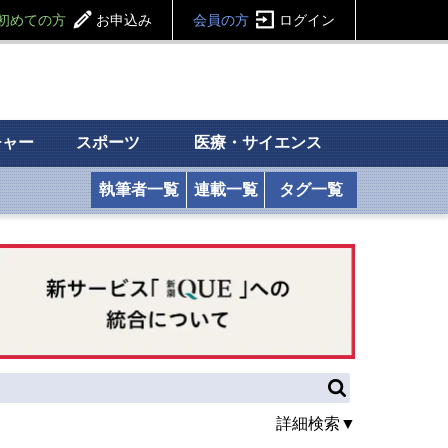
初めての方
お申込み
会員の方
ログイン
チャー
スポーツ
医療・サイエンス
執筆者一覧
連載一覧
タグ一覧
詳細検索▼