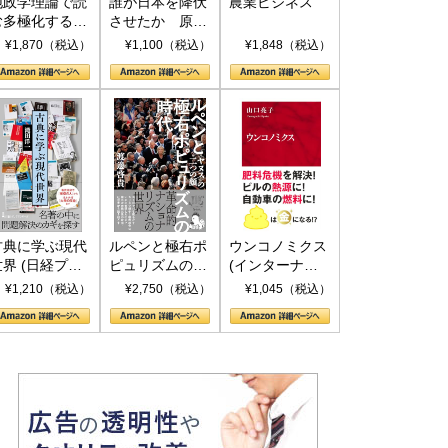
地政学理論で読
誰が日本を降伏
農業ビジネス
む多極化する世
させたか 原爆
界：トランプと
投下、ソ連参
¥1,870（税込）
¥1,100（税込）
¥1,848（税込）
RICSの挑戦
戦、そして聖断
(PHP新書)
古典に学ぶ現代
ルペンと極右ポ
ウンコノミクス
世界 (日経プレ
ピュリズムの時
(インターナシ
ミアシリーズ)
代：〈ヤヌス〉
ョナル新書)
¥1,210（税込）
¥2,750（税込）
¥1,045（税込）
の二つの顔