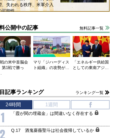
望、失われる秩序、米軍介入
の可能性
料公開中の記事
無料記事一覧
連戦の米中首脳会
マリ「ジハーディス
「エネルギー供給国
、第1戦で勝っ
ト組織」の攻勢が…
としての東南アジ…
…
目記事ランキング
ランキング一覧
24時間
1週間
f
1
「霞が関の埋蔵金」は間違いなく存在する
2
Q.17 酒鬼薔薇聖斗は社会復帰しているか