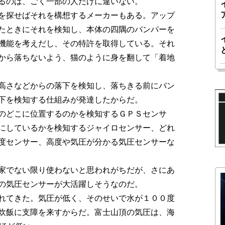
るのは、ごく一部の人だけに違いない。
を探せばそれを構想するメーカーもある。アップ
たときにそれを検知し、本体の四隅のバンパーを
機能を考えだし、その特許を取得している。それ
から落ちないよう、猫のように身を翻して「着地
高さなどからの落下を検知し、落ちきる前にバン
下を検知する仕組みが発達したからだ。
のどこに位置するのかを検知するＧＰＳセンサ
にしているかを検知するジャイロセンサー、どれ
度センサー、高度や気圧が分かる気圧センサーな
家でない限り使わないと思われがちだが、さにあ
の気圧センサーが大活躍しそうなのだ。
れてきた。気圧が低く、そのせいで水が１００度
炊飯に支障を来すからだ。富士山頂の気圧は、海