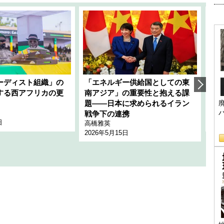
ーディスト組織」の
「エネルギー供給国としての東
韓
する西アフリカの更
南アジア」の重要性と抱える課
1
題――日本に求められるイラン
全
千々
戦争下の連携
日
202
高橋雅英
2026年5月15日