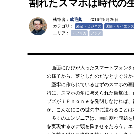
割れたスマホは時代の
執筆者：
成毛眞
2016年5月26日
カテゴリ：
経済・ビジネス
医療・サイエン
エリア：
アフリカ
アジア
画面にひびが入ったスマートフォンを
の様子から、落としたのだなとすぐ分か
堅牢に作られているはずのスマホの画
特に、スマホの角に与えられた衝撃は、
ブズがｉＰｈｏｎｅを発明しなければ、
が、こんなにこの世の中に溢れることは
多くのエンジニアは、画面割れ問題を
を実現するかに頭を悩ませるだろう。エ