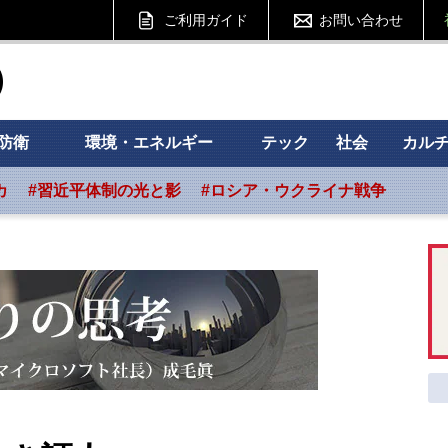
ご利用ガイド
お問い合わせ
ht フォーサイト
防衛
環境・エネルギー
テック
社会
カル
カ
#習近平体制の光と影
#ロシア・ウクライナ戦争