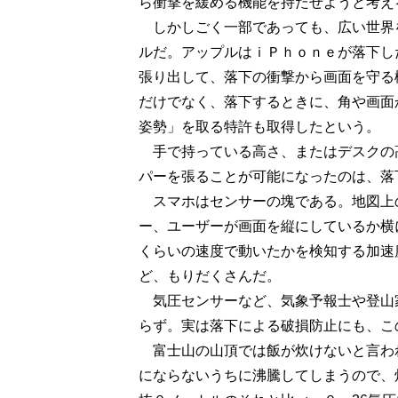
ら衝撃を緩める機能を持たせようと考え
しかしごく一部であっても、広い世界
ルだ。アップルはｉＰｈｏｎｅが落下し
張り出して、落下の衝撃から画面を守る
だけでなく、落下するときに、角や画面
姿勢」を取る特許も取得したという。
手で持っている高さ、またはデスクの
パーを張ることが可能になったのは、落
スマホはセンサーの塊である。地図上
ー、ユーザーが画面を縦にしているか横
くらいの速度で動いたかを検知する加速
ど、もりだくさんだ。
気圧センサーなど、気象予報士や登山
らず。実は落下による破損防止にも、こ
富士山の山頂では飯が炊けないと言わ
にならないうちに沸騰してしまうので、