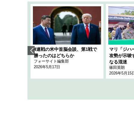
艦隊」構想
4連戦の米中首脳会談、第1戦で
マリ「ジハ
「空白」
勝ったのはどちらか
攻勢が示唆
フォーサイト編集部
のか
なる混迷
2026年5月17日
篠田英朗
2026年5月15