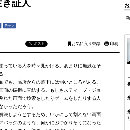
生き証人
お
ス
テック
ポスト
お気に入り登録
印刷
使っている人を時々見かける。あまりに無残なそ
る。
面でも、高所からの落下には弱いところがある。
画面の破損に直結する。もしもスティーブ・ジョ
割れた画面で検索をしたりゲームをしたりする人
なかっただろう。
解決しようとするため、いかにして割れない画面
アバッグのような、何かにぶつかりそうになった