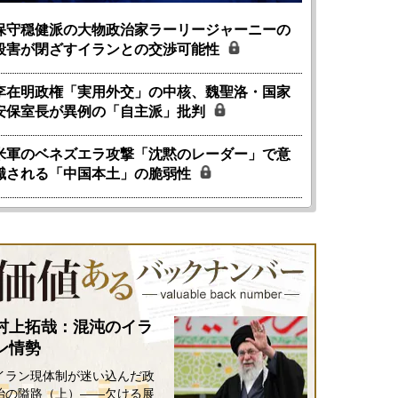
保守穏健派の大物政治家ラーリージャーニーの
殺害が閉ざすイランとの交渉可能性
李在明政権「実用外交」の中核、魏聖洛・国家
安保室長が異例の「自主派」批判
米軍のベネズエラ攻撃「沈黙のレーダー」で意
識される「中国本土」の脆弱性
村上拓哉：混沌のイラ
ン情勢
イラン現体制が迷い込んだ政
治の隘路（上）――欠ける展