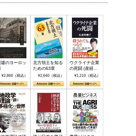
国にも理解してほしい「極東
ホルムズ海峡危機で加速したエ
905年体制」における日米韓安
ネルギー転換が「中国依存」に
保障協力の意味
行き着くリスク
廃墟のヨーロッ
北方領土を知る
ウクライナ企業
パ
ための63章
の死闘 (産経セ
和泰明
小山堅
レクト S 039)
6年5月15日
2026年5月14日
¥2,860（税込）
¥2,640（税込）
¥1,210（税込）