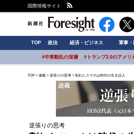
RSS
国際情報サイト
新潮社 Foresig
TOP
政治
経済・ビジネス
軍事・
#中東動乱の深層
#トランプ2.0のアメリ
TOP
>
連載
>
逆張りの思考
>
割れたスマホは時代の生き証人
逆張りの思考