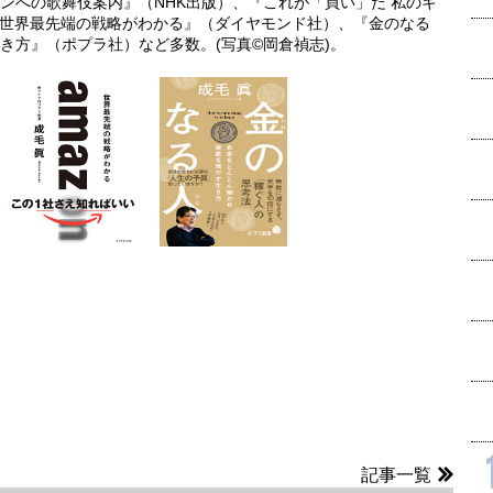
ンへの歌舞伎案内』（NHK出版）、『これが「買い」だ 私のキ
n 世界最先端の戦略がわかる』（ダイヤモンド社）、『金のなる
き方』（ポプラ社）など多数。(写真©岡倉禎志)。
記事一覧