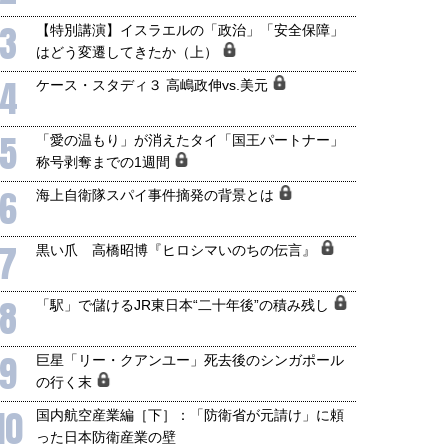
3
【特別講演】イスラエルの「政治」「安全保障」
はどう変遷してきたか（上）
4
ケース・スタディ３ 高嶋政伸vs.美元
5
「愛の温もり」が消えたタイ「国王パートナー」
称号剥奪までの1週間
6
海上自衛隊スパイ事件摘発の背景とは
7
黒い爪 高橋昭博『ヒロシマいのちの伝言』
8
「駅」で儲けるJR東日本“二十年後”の積み残し
9
巨星「リー・クアンユー」死去後のシンガポール
の行く末
10
国内航空産業編［下］：「防衛省が元請け」に頼
った日本防衛産業の壁