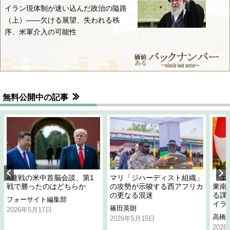
イラン現体制が迷い込んだ政治の隘路
（上）――欠ける展望、失われる秩
序、米軍介入の可能性
無料公開中の記事
4連戦の米中首脳会談、第1
マリ「ジハーディスト組織」
「エ
戦で勝ったのはどちらか
の攻勢が示唆する西アフリカ
東南
の更なる混迷
る課
フォーサイト編集部
イラ
篠田英朗
2026年5月17日
高橋
2026年5月15日
202