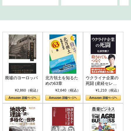
廃墟のヨーロッパ
北方領土を知るた
ウクライナ企業の
めの63章
死闘 (産経セレク
ト S 039)
¥2,860（税込）
¥2,640（税込）
¥1,210（税込）