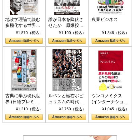
地政学理論で読む
誰が日本を降伏さ
農業ビジネス
多極化する世界：
せたか 原爆投
トランプとBRICS
下、ソ連参戦、そ
¥1,870（税込）
¥1,100（税込）
¥1,848（税込）
の挑戦
して聖断 (PHP新
書)
古典に学ぶ現代世
ルペンと極右ポピ
ウンコノミクス
界 (日経プレミア
ュリズムの時代：
(インターナショナ
シリーズ)
〈ヤヌス〉の二つ
ル新書)
¥1,210（税込）
¥2,750（税込）
¥1,045（税込）
の顔