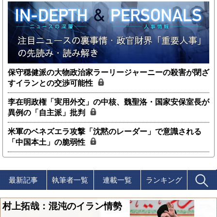
保守穏健派の大物政治家ラーリージャーニーの殺害が閉ざ
すイランとの交渉可能性
李在明政権「実用外交」の中核、魏聖洛・国家安保室長が
異例の「自主派」批判
米軍のベネズエラ攻撃「沈黙のレーダー」で意識される
「中国本土」の脆弱性
最新記事
執筆者一覧
連載一覧
ランキング
村上拓哉：混沌のイラン情勢