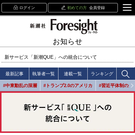
ログイン
初めての方
会員登録
お知らせ
新サービス「新潮QUE」への統合について
最新記事
執筆者一覧
連載一覧
ランキング
#中東動乱の深層
#トランプ2.0のアメリカ
#習近平体制の光