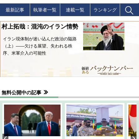
最新記事
執筆者一覧
連載一覧
ランキング
村上拓哉：混沌のイラン情勢
イラン現体制が迷い込んだ政治の隘路
（上）――欠ける展望、失われる秩
序、米軍介入の可能性
無料公開中の記事