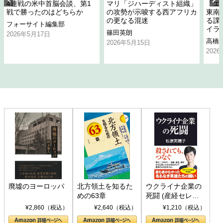
4連戦の米中首脳会談、第1
マリ「ジハーディスト組織」
「エ
戦で勝ったのはどちらか
の攻勢が示唆する西アフリカ
東南
の更なる混迷
る課
フォーサイト編集部
イラ
篠田英朗
2026年5月17日
高橋
2026年5月15日
202
廃墟のヨーロッパ
北方領土を知るた
ウクライナ企業の
めの63章
死闘 (産経セレク
ト S 039)
¥2,860（税込）
¥2,640（税込）
¥1,210（税込）