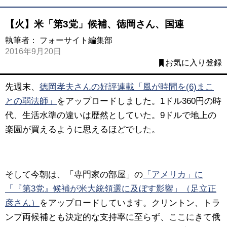
【火】米「第3党」候補、徳岡さん、国連
執筆者：
フォーサイト編集部
2016年9月20日
お気に入り登録
先週末、
徳岡孝夫さんの好評連載「風が時間を(6)まこ
との弱法師」
をアップロードしました。
1ドル360円の時
代、生活水準の違いは歴然としていた。9ドルで地上の
楽園が買えるように思えるほどでした。
そして今朝は、「専門家の部屋」の
「アメリカ」に
「『第3党』候補が米大統領選に及ぼす影響」（足立正
彦さん）
をアップロードしています。
クリントン、トラ
ンプ両候補とも決定的な支持率に至らず、ここにきて俄