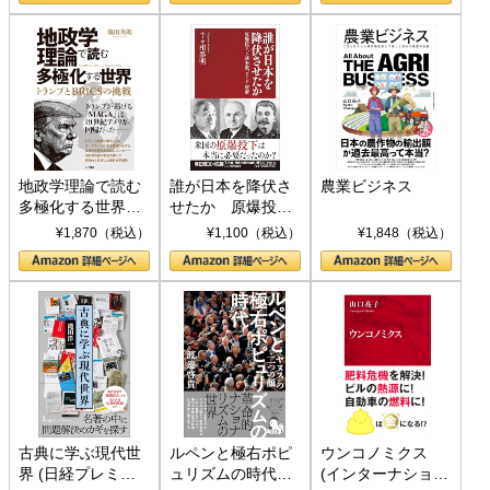
地政学理論で読む
誰が日本を降伏さ
農業ビジネス
多極化する世界：
せたか 原爆投
トランプとBRICS
下、ソ連参戦、そ
¥1,870（税込）
¥1,100（税込）
¥1,848（税込）
の挑戦
して聖断 (PHP新
書)
古典に学ぶ現代世
ルペンと極右ポピ
ウンコノミクス
界 (日経プレミア
ュリズムの時代：
(インターナショナ