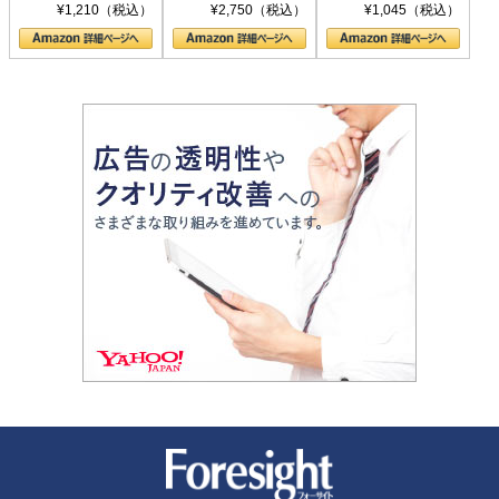
シリーズ)
〈ヤヌス〉の二つ
ル新書)
¥1,210（税込）
¥2,750（税込）
¥1,045（税込）
の顔
新潮社 Foresight