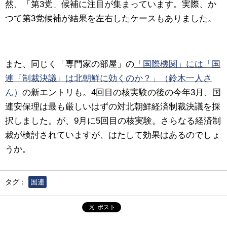
然、「第3党」候補に注目が集まっています。実際、か
つて第3党候補が結果を左右したケースもありました。
また、同じく「専門家の部屋」の
「国際機関」には「国
連『制裁決議』は北朝鮮に効くのか？」（鈴木一人さ
ん）
の新エントリも。
4回目の核実験の後の今年3月、国
連安保理は最も厳しいはずの対北朝鮮経済制裁決議を採
択しました。が、9月に5回目の核実験。さらなる経済制
裁が検討されていますが、はたして効果はあるのでしょ
うか。
タグ：
国連
ポスト