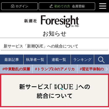
ログイン
初めての方
会員登録
お知らせ
新サービス「新潮QUE」への統合について
最新記事
執筆者一覧
連載一覧
ランキング
#中東動乱の深層
#トランプ2.0のアメリカ
#習近平体制の光