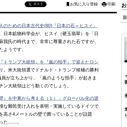
ポスト
お気に入り登録
印刷
お
人のための日本古代史(80)『日本の石＝ヒスイ』
。日本鉱物科学会が、ヒスイ（硬玉翡翠）を「日
蘇我氏の時代まで、非常に尊重された石ですが、
たようです。
『トランプ大統領』を『嵐の拍手』で迎えたロシ
リ。米大統領選でドナルド・トランプ候補の勝利
議員が立ち上がり、「嵐のような拍手」が起きま
チン大統領はどう動くのでしょう。
壁』を中東から考える（１）：グローバル化の逆
模な難民受け入れを表明・実施しているドイツで
を高さ4メートルの壁で囲っていることが話題
った……。