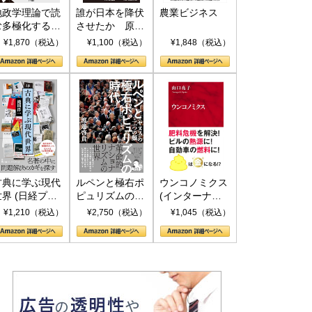
地政学理論で読
誰が日本を降伏
農業ビジネス
む多極化する世
させたか 原爆
界：トランプと
投下、ソ連参
¥1,870（税込）
¥1,100（税込）
¥1,848（税込）
RICSの挑戦
戦、そして聖断
(PHP新書)
古典に学ぶ現代
ルペンと極右ポ
ウンコノミクス
世界 (日経プレ
ピュリズムの時
(インターナシ
ミアシリーズ)
代：〈ヤヌス〉
ョナル新書)
¥1,210（税込）
¥2,750（税込）
¥1,045（税込）
の二つの顔