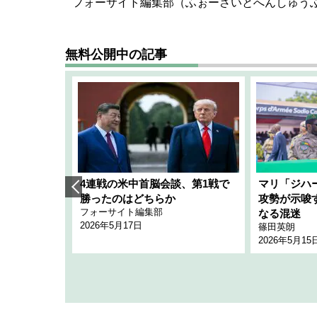
フォーサイト編集部（ふぉーさいとへんしゅう
無料公開中の記事
艦隊」構想
4連戦の米中首脳会談、第1戦で
マリ「ジハ
「空白」
勝ったのはどちらか
攻勢が示唆
フォーサイト編集部
のか
なる混迷
2026年5月17日
篠田英朗
2026年5月15