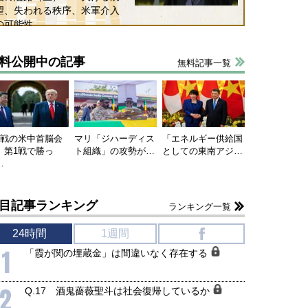
望、失われる秩序、米軍介入
の可能性
料公開中の記事
無料記事一覧
連戦の米中首脳会
マリ「ジハーディス
「エネルギー供給国
、第1戦で勝っ
ト組織」の攻勢が…
としての東南アジ…
…
目記事ランキング
ランキング一覧
24時間
1週間
f
1
「霞が関の埋蔵金」は間違いなく存在する
2
Q.17 酒鬼薔薇聖斗は社会復帰しているか