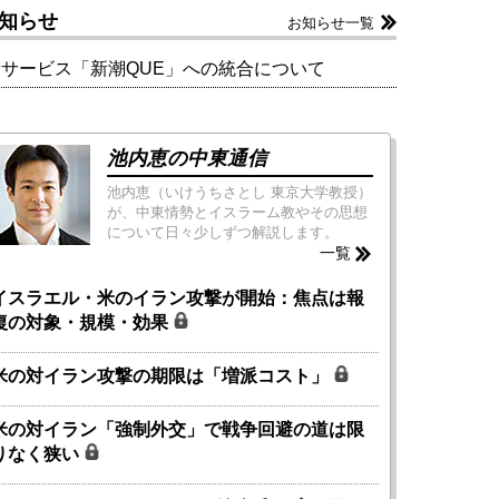
知らせ
お知らせ一覧
新サービス「新潮QUE」への統合について
池内恵の中東通信
池内恵（いけうちさとし 東京大学教授）
が、中東情勢とイスラーム教やその思想
について日々少しずつ解説します。
一覧
イスラエル・米のイラン攻撃が開始：焦点は報
復の対象・規模・効果
米の対イラン攻撃の期限は「増派コスト」
米の対イラン「強制外交」で戦争回避の道は限
りなく狭い