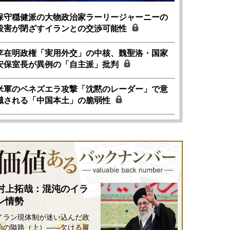
保守穏健派の大物政治家ラーリージャーニーの
殺害が閉ざすイランとの交渉可能性
李在明政権「実用外交」の中核、魏聖洛・国家
安保室長が異例の「自主派」批判
米軍のベネズエラ攻撃「沈黙のレーダー」で意
識される「中国本土」の脆弱性
国にも理解してほしい「極東
ホルムズ海峡危機で加速したエ
905年体制」における日米韓安
ネルギー転換が「中国依存」に
保障協力の意味
行き着くリスク
和泰明
小山堅
6年5月15日
2026年5月14日
村上拓哉：混沌のイラ
ン情勢
イラン現体制が迷い込んだ政
治の隘路（上）――欠ける展