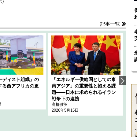
ぶ）
記事一覧
ーディスト組織」の
「エネルギー供給国としての東
韓
する西アフリカの更
南アジア」の重要性と抱える課
1
題――日本に求められるイラン
全
千々
戦争下の連携
日
202
高橋雅英
2026年5月15日