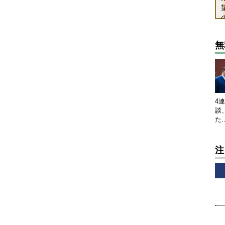
無
4
談
た
注