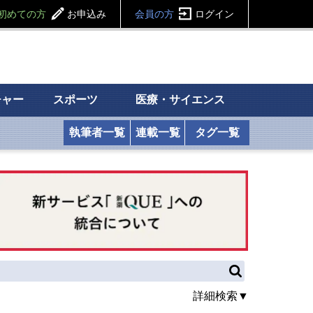
初めての方
お申込み
会員の方
ログイン
チャー
スポーツ
医療・サイエンス
執筆者一覧
連載一覧
タグ一覧
詳細検索▼