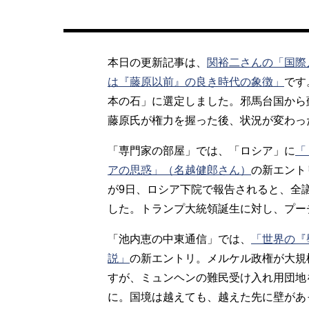
本日の更新記事は、
関裕二さんの「国際
は『藤原以前』の良き時代の象徴」
です
本の石」に選定しました。邪馬台国から
藤原氏が権力を握った後、状況が変わっ
「専門家の部屋」では、「ロシア」に
「
アの思惑」（名越健郎さん）
の新エント
が9日、ロシア下院で報告されると、全
した。トランプ大統領誕生に対し、プー
「池内恵の中東通信」では、
「世界の『
説」
の新エントリ。メルケル政権が大規
すが、ミュンヘンの難民受け入れ用団地
に。国境は越えても、越えた先に壁があ