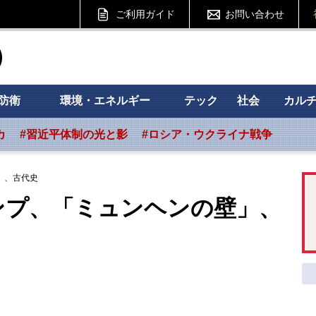
ご利用ガイド
お問い合わせ
ht フォーサイト
防衛
環境・エネルギー
テック
社会
カル
カ
#習近平体制の光と影
#ロシア・ウクライナ戦争
」、古代史
ンプ、「ミュンヘンの壁」、