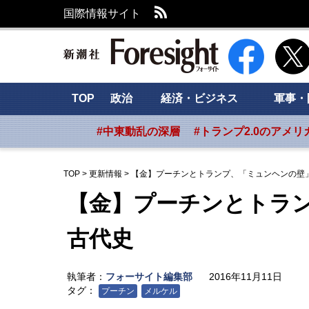
RSS
国際情報サイト
新潮社 Foresig
TOP
政治
経済・ビジネス
軍事・
#中東動乱の深層
#トランプ2.0のアメリ
TOP
>
更新情報
>
【金】プーチンとトランプ、「ミュンヘンの壁
【金】プーチンとトラ
古代史
執筆者：
フォーサイト編集部
2016年11月11日
タグ：
プーチン
メルケル