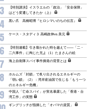
3
【特別講演】イスラエルの「政治」「安全保障」
はどう変遷してきたか（上）
4
黒い爪 高橋昭博『ヒロシマいのちの伝言』
5
ケース・スタディ３ 高嶋政伸vs.美元
6
【特別連載】引き裂かれた時を越えて――「二・
二六事件」に殉じた兄よ（1）たまさんの絵
7
海上自衛隊スパイ事件摘発の背景とは
8
ホルムズ「封鎖」で炙り出されるエネルギーの
「弱い鎖」（2）：湾岸産油国で生じる「もう一つ
のエネルギー危機」
9
中国人「亡命スパイ」が実名暴露した「香港・台
湾工作」の実態
10
ギングリッチが指摘した「オバマの資質」