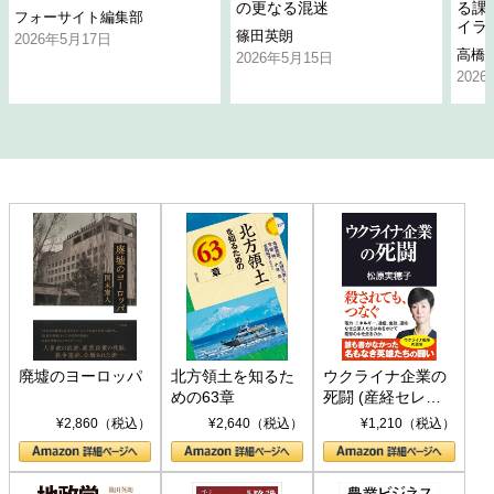
の更なる混迷
る課
フォーサイト編集部
イラ
篠田英朗
2026年5月17日
高橋
2026年5月15日
202
廃墟のヨーロッパ
北方領土を知るた
ウクライナ企業の
めの63章
死闘 (産経セレク
ト S 039)
¥2,860（税込）
¥2,640（税込）
¥1,210（税込）