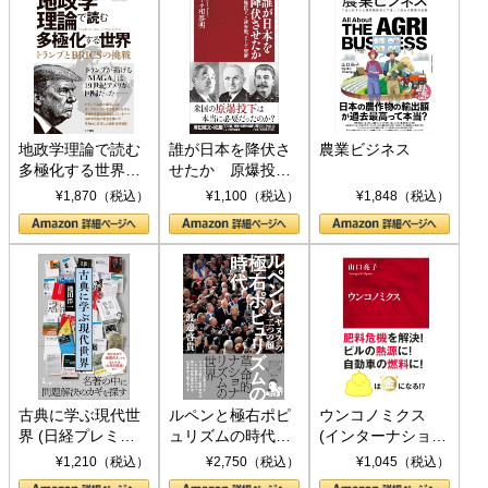
地政学理論で読む
誰が日本を降伏さ
農業ビジネス
多極化する世界：
せたか 原爆投
トランプとBRICS
下、ソ連参戦、そ
¥1,870（税込）
¥1,100（税込）
¥1,848（税込）
の挑戦
して聖断 (PHP新
書)
古典に学ぶ現代世
ルペンと極右ポピ
ウンコノミクス
界 (日経プレミア
ュリズムの時代：
(インターナショナ
シリーズ)
〈ヤヌス〉の二つ
ル新書)
¥1,210（税込）
¥2,750（税込）
¥1,045（税込）
の顔