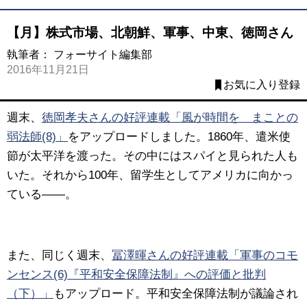
【月】株式市場、北朝鮮、軍事、中東、徳岡さん
執筆者：
フォーサイト編集部
2016年11月21日
お気に入り登録
週末、
徳岡孝夫さんの好評連載「風が時間を まことの
弱法師(8)」
をアップロードしました。
1860年、遣米使
節が太平洋を渡った。その中にはスパイと見られた人も
いた。それから100年、留学生としてアメリカに向かっ
ている――。
また、同じく週末、
冨澤暉
さんの好評連載「軍事のコモ
ンセンス(6)『平和安全保障法制』への評価と批判
（下）」
もアップロード。
平和安全保障法制が議論され