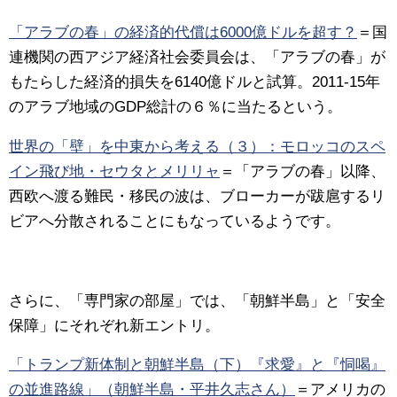
「アラブの春」の経済的代償は6000億ドルを超す？
＝
国
連機関の西アジア経済社会委員会は、「アラブの春」が
もたらした経済的損失を6140億ドルと試算。2011-15年
のアラブ地域のGDP総計の６％に当たるという。
世界の「壁」を中東から考える（３）：モロッコのスペ
イン飛び地・セウタとメリリャ
＝
「アラブの春」以降、
西欧へ渡る難民・移民の波は、ブローカーが跋扈するリ
ビアへ分散されることにもなっているようです。
さらに、「専門家の部屋」では、「朝鮮半島」と「安全
保障」にそれぞれ新エントリ。
「トランプ新体制と朝鮮半島（下）『求愛』と『恫喝』
の並進路線」（朝鮮半島・平井久志さん）
＝
アメリカの