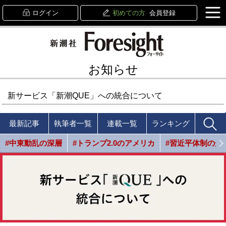
ログイン
初めての方
会員登録
お知らせ
新サービス「新潮QUE」への統合について
最新記事
執筆者一覧
連載一覧
ランキング
#中東動乱の深層
#トランプ2.0のアメリカ
#習近平体制の光