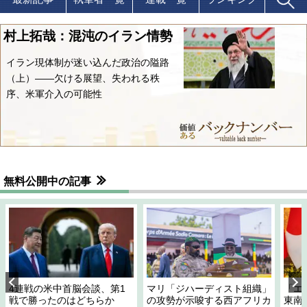
村上拓哉：混沌のイラン情勢
イラン現体制が迷い込んだ政治の隘路
（上）――欠ける展望、失われる秩
序、米軍介入の可能性
無料公開中の記事
4連戦の米中首脳会談、第1
マリ「ジハーディスト組織」
「エ
戦で勝ったのはどちらか
の攻勢が示唆する西アフリカ
東南