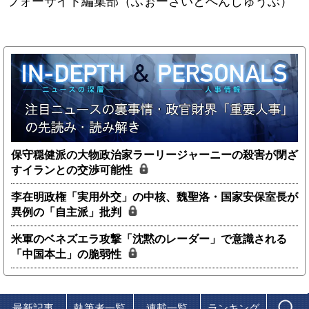
フォーサイト編集部（ふぉーさいとへんしゅうぶ）
保守穏健派の大物政治家ラーリージャーニーの殺害が閉ざ
すイランとの交渉可能性
李在明政権「実用外交」の中核、魏聖洛・国家安保室長が
異例の「自主派」批判
米軍のベネズエラ攻撃「沈黙のレーダー」で意識される
「中国本土」の脆弱性
最新記事
執筆者一覧
連載一覧
ランキング