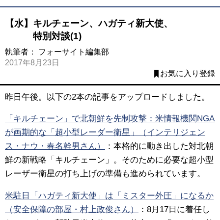
【水】キルチェーン、ハガティ新大使、
特別対談(1)
執筆者：
フォーサイト編集部
2017年8月23日
お気に入り登録
昨日午後。以下の2本の記事をアップロードしました。
「キルチェーン」で北朝鮮を先制攻撃：米情報機関NGA
が画期的な「超小型レーダー衛星」（インテリジェン
ス・ナウ・春名幹男さん）
：本格的に動き出した対北朝
鮮の新戦略「キルチェーン」。そのために必要な超小型
レーザー衛星の打ち上げの準備も進められています。
米駐日「ハガティ新大使」は「ミスター外圧」になるか
（安全保障の部屋・村上政俊さん）
：8月17日に着任し