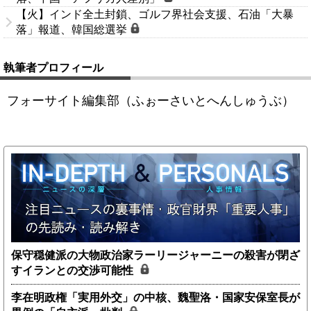
【火】インド全土封鎖、ゴルフ界社会支援、石油「大暴
落」報道、韓国総選挙
執筆者プロフィール
フォーサイト編集部（ふぉーさいとへんしゅうぶ）
保守穏健派の大物政治家ラーリージャーニーの殺害が閉ざ
すイランとの交渉可能性
李在明政権「実用外交」の中核、魏聖洛・国家安保室長が