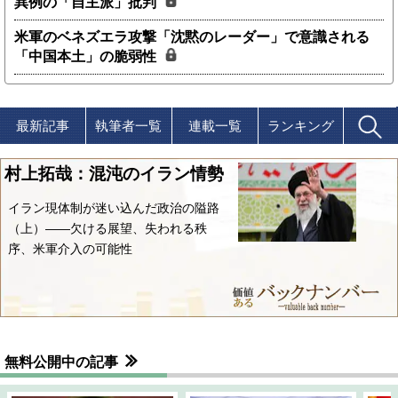
異例の「自主派」批判
米軍のベネズエラ攻撃「沈黙のレーダー」で意識される
「中国本土」の脆弱性
最新記事
執筆者一覧
連載一覧
ランキング
村上拓哉：混沌のイラン情勢
イラン現体制が迷い込んだ政治の隘路
（上）――欠ける展望、失われる秩
序、米軍介入の可能性
無料公開中の記事