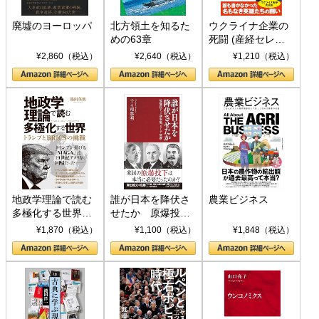
廃墟のヨーロッパ
北方領土を知るた
ウクライナ企業の
めの63章
死闘 (産経セレク
ト S 039)
¥2,860（税込）
¥2,640（税込）
¥1,210（税込）
地政学理論で読む
誰が日本を降伏さ
農業ビジネス
多極化する世界：
せたか 原爆投
トランプとBRICS
下、ソ連参戦、そ
¥1,870（税込）
¥1,100（税込）
¥1,848（税込）
の挑戦
して聖断 (PHP新
書)