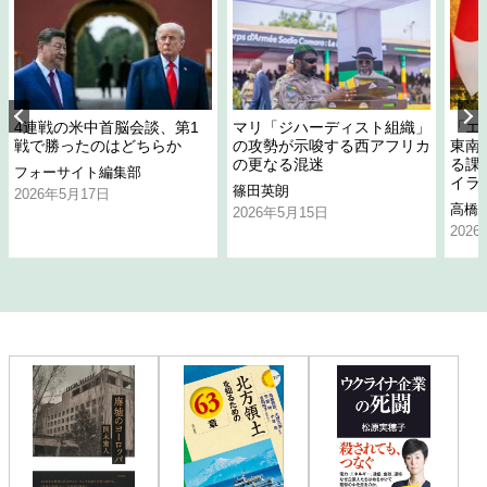
4連戦の米中首脳会談、第1
マリ「ジハーディスト組織」
「エ
戦で勝ったのはどちらか
の攻勢が示唆する西アフリカ
東南
の更なる混迷
る課
フォーサイト編集部
イラ
篠田英朗
2026年5月17日
高橋
2026年5月15日
202