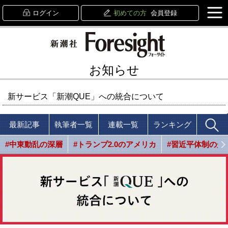
ログイン
初めての方
会員登録
お知らせ
新サービス「新潮QUE」への統合について
最新記事
執筆者一覧
連載一覧
ランキング
#中東動乱の深層
#トランプ2.0のアメリカ
#習近平体制の光