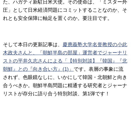
た、ハガティ新駐日米大使。その使命は、「ミスター外
圧」として日米経済問題にコミットすることなのか、そ
れとも安全保障に軸足を置くのか。要注目です。
そして本日の更新記事は、
慶應義塾大学名誉教授の小此
木政夫さんと、「朝鮮半島の部屋」運営者でジャーナリ
ストの平井久志さんによる「【特別対談】『韓国』『北
朝鮮』との『向き合い方』(1)」
です。表層の事象に流
されず、色眼鏡なしに、いかにして韓国・北朝鮮と向き
合うべきか。朝鮮半島問題に精通する研究者とジャーナ
リストが存分に語り合う特別対談、第1弾です！