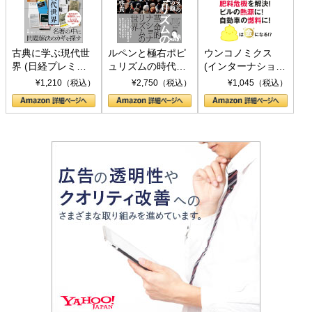
古典に学ぶ現代世
ルペンと極右ポピ
ウンコノミクス
界 (日経プレミア
ュリズムの時代：
(インターナショナ
シリーズ)
〈ヤヌス〉の二つ
ル新書)
¥1,210（税込）
¥2,750（税込）
¥1,045（税込）
の顔