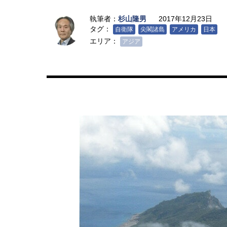
執筆者：
杉山隆男
2017年12月23日
タグ：
自衛隊
尖閣諸島
アメリカ
日本
エリア：
アジア