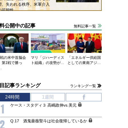
望、失われる秩序、米軍介入
の可能性
料公開中の記事
無料記事一覧
連戦の米中首脳会
マリ「ジハーディス
「エネルギー供給国
、第1戦で勝っ
ト組織」の攻勢が…
としての東南アジ…
…
目記事ランキング
ランキング一覧
24時間
1週間
f
1
ケース・スタディ３ 高嶋政伸vs.美元
2
Q.17 酒鬼薔薇聖斗は社会復帰しているか