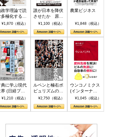
地政学理論で読
誰が日本を降伏
農業ビジネス
む多極化する世
させたか 原爆
界：トランプと
投下、ソ連参
¥1,870（税込）
¥1,100（税込）
¥1,848（税込）
RICSの挑戦
戦、そして聖断
(PHP新書)
古典に学ぶ現代
ルペンと極右ポ
ウンコノミクス
世界 (日経プレ
ピュリズムの時
(インターナシ
ミアシリーズ)
代：〈ヤヌス〉
ョナル新書)
¥1,210（税込）
¥2,750（税込）
¥1,045（税込）
の二つの顔