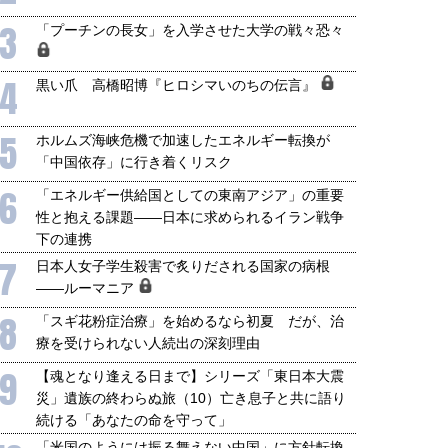
3
「プーチンの長女」を入学させた大学の戦々恐々
4
黒い爪 高橋昭博『ヒロシマいのちの伝言』
5
ホルムズ海峡危機で加速したエネルギー転換が
「中国依存」に行き着くリスク
6
「エネルギー供給国としての東南アジア」の重要
性と抱える課題――日本に求められるイラン戦争
下の連携
7
日本人女子学生殺害で炙りだされる国家の病根
――ルーマニア
8
「スギ花粉症治療」を始めるなら初夏 だが、治
療を受けられない人続出の深刻理由
9
【魂となり逢える日まで】シリーズ「東日本大震
災」遺族の終わらぬ旅（10）亡き息子と共に語り
続ける「あなたの命を守って」
「米国のようには振る舞えない中国」に方針転換