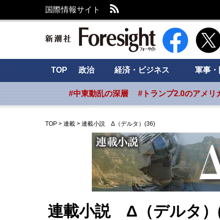
RSS
国際情報サイト
新潮社 Foresig
TOP
政治
経済・ビジネス
軍事・
#中東動乱の深層
#トランプ2.0のアメリ
TOP
>
連載
>
連載小説 Δ（デルタ）(36)
連載小説 Δ（デルタ）(3