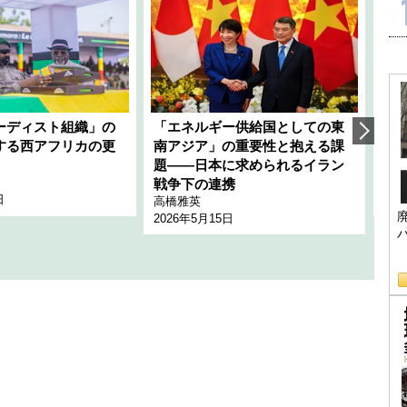
ーディスト組織」の
「エネルギー供給国としての東
韓
する西アフリカの更
南アジア」の重要性と抱える課
1
題――日本に求められるイラン
全
千々
戦争下の連携
日
202
高橋雅英
2026年5月15日