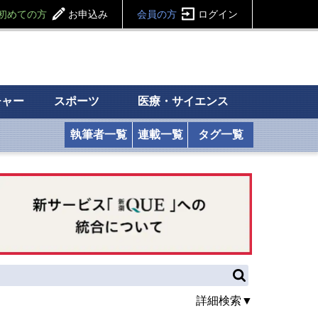
初めての方
お申込み
会員の方
ログイン
チャー
スポーツ
医療・サイエンス
執筆者一覧
連載一覧
タグ一覧
詳細検索▼