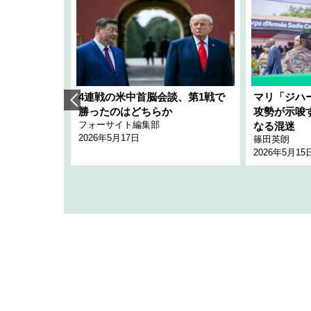
艦隊」構想
4連戦の米中首脳会談、第1戦で
マリ「ジハ
「空白」
勝ったのはどちらか
攻勢が示唆
フォーサイト編集部
のか
なる混迷
2026年5月17日
篠田英朗
2026年5月15