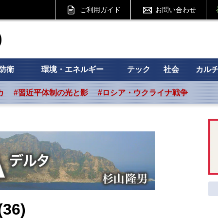
ご利用ガイド
お問い合わせ
ht フォーサイト
防衛
環境・エネルギー
テック
社会
カル
カ
#習近平体制の光と影
#ロシア・ウクライナ戦争
6)