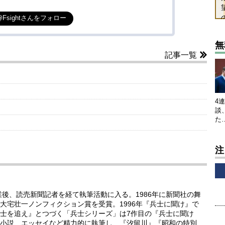
@Fsightさんをフォロー
無
記事一覧
4
談
た
注
業後、読売新聞記者を経て執筆活動に入る。1986年に新聞社の舞
大宅壮一ノンフィクション賞を受賞。1996年『兵士に聞け』で
兵士を追え』とつづく「兵士シリーズ」は7作目の『兵士に聞け
小説、エッセイなど精力的に執筆し、『汐留川』『昭和の特別