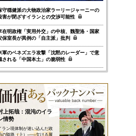
保守穏健派の大物政治家ラーリージャーニーの
殺害が閉ざすイランとの交渉可能性
李在明政権「実用外交」の中核、魏聖洛・国家
安保室長が異例の「自主派」批判
米軍のベネズエラ攻撃「沈黙のレーダー」で意
識される「中国本土」の脆弱性
村上拓哉：混沌のイラ
ン情勢
イラン現体制が迷い込んだ政
治の隘路（上）――欠ける展