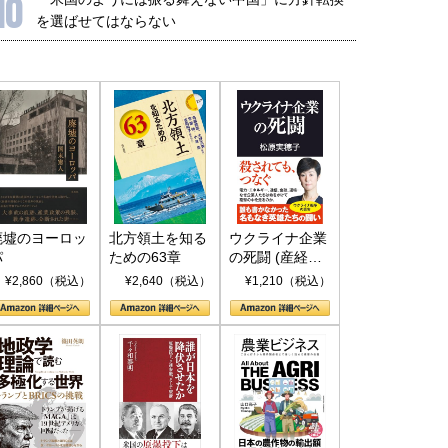
10
を選ばせてはならない
国にも理解してほしい「極東
ホルムズ海峡危機で加速したエ
905年体制」における日米韓安
ネルギー転換が「中国依存」に
保障協力の意味
行き着くリスク
和泰明
小山堅
6年5月15日
2026年5月14日
廃墟のヨーロッ
北方領土を知る
ウクライナ企業
パ
ための63章
の死闘 (産経セ
レクト S 039)
¥2,860（税込）
¥2,640（税込）
¥1,210（税込）