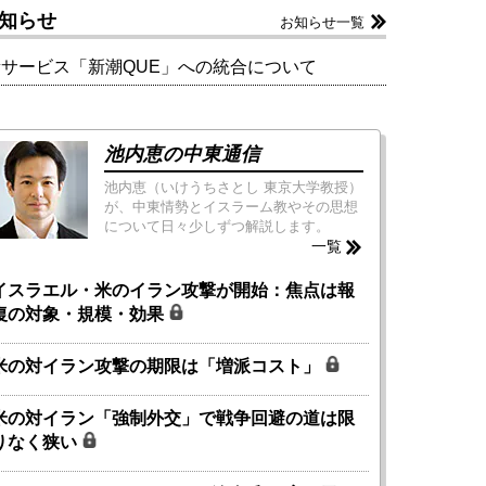
知らせ
お知らせ一覧
新サービス「新潮QUE」への統合について
池内恵の中東通信
池内恵（いけうちさとし 東京大学教授）
が、中東情勢とイスラーム教やその思想
について日々少しずつ解説します。
一覧
イスラエル・米のイラン攻撃が開始：焦点は報
復の対象・規模・効果
米の対イラン攻撃の期限は「増派コスト」
米の対イラン「強制外交」で戦争回避の道は限
りなく狭い