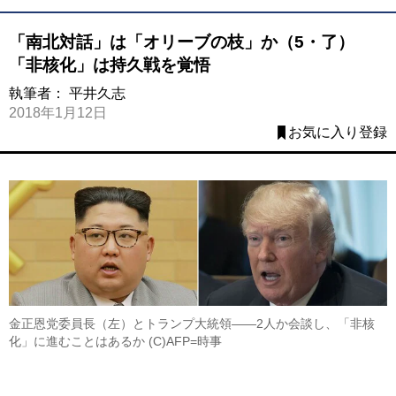
「南北対話」は「オリーブの枝」か（5・了）
「非核化」は持久戦を覚悟
執筆者：
平井久志
2018年1月12日
お気に入り登録
金正恩党委員長（左）とトランプ大統領――2人か会談し、「非核
化」に進むことはあるか (C)AFP=時事