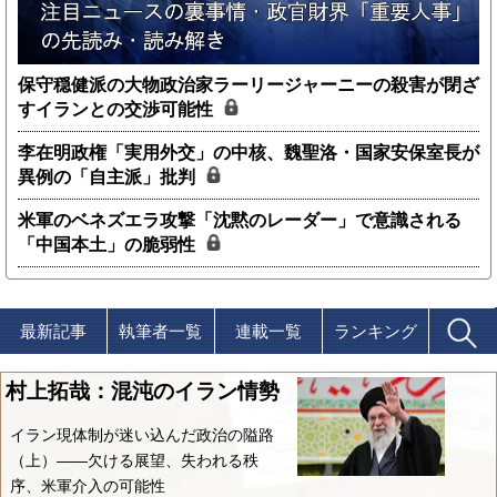
保守穏健派の大物政治家ラーリージャーニーの殺害が閉ざ
すイランとの交渉可能性
李在明政権「実用外交」の中核、魏聖洛・国家安保室長が
異例の「自主派」批判
米軍のベネズエラ攻撃「沈黙のレーダー」で意識される
「中国本土」の脆弱性
最新記事
執筆者一覧
連載一覧
ランキング
村上拓哉：混沌のイラン情勢
イラン現体制が迷い込んだ政治の隘路
（上）――欠ける展望、失われる秩
序、米軍介入の可能性