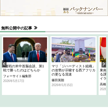
無料公開中の記事
4連戦の米中首脳会談、第1
マリ「ジハーディスト組織」
「エ
戦で勝ったのはどちらか
の攻勢が示唆する西アフリカ
東南
の更なる混迷
る課
フォーサイト編集部
イラ
篠田英朗
2026年5月17日
高橋
2026年5月15日
202