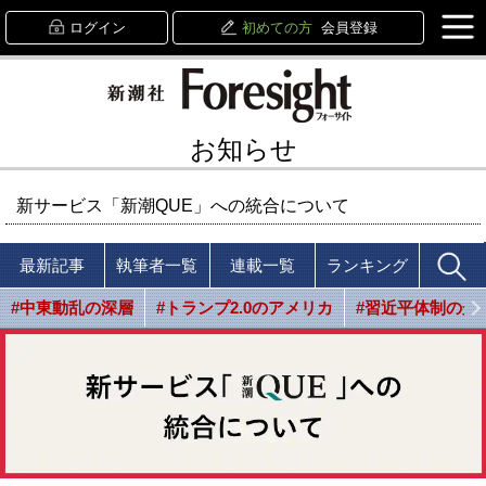
ログイン
初めての方
会員登録
お知らせ
新サービス「新潮QUE」への統合について
最新記事
執筆者一覧
連載一覧
ランキング
#中東動乱の深層
#トランプ2.0のアメリカ
#習近平体制の光