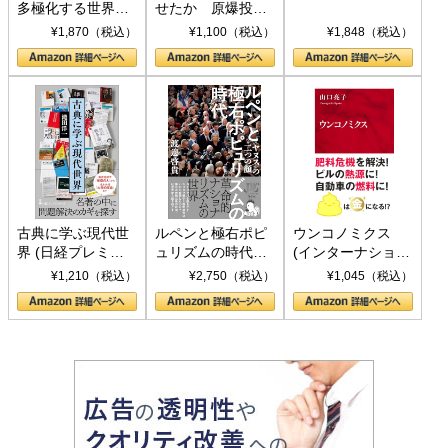
多極化する世界：
せたか 原爆投
トランプとBRICS
下、ソ連参戦、そ
¥1,870（税込）
¥1,100（税込）
¥1,848（税込）
の挑戦
して聖断 (PHP新
書)
古典に学ぶ現代世
ルペンと極右ポピ
ウンコノミクス
界 (日経プレミア
ュリズムの時代：
(インターナショナ
シリーズ)
〈ヤヌス〉の二つ
ル新書)
¥1,210（税込）
¥2,750（税込）
¥1,045（税込）
の顔