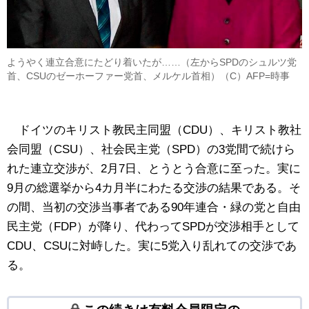
ようやく連立合意にたどり着いたが……（左からSPDのシュルツ党
首、CSUのゼーホーファー党首、メルケル首相）（C）AFP=時事
ドイツのキリスト教民主同盟（CDU）、キリスト教社
会同盟（CSU）、社会民主党（SPD）の3党間で続けら
れた連立交渉が、2月7日、とうとう合意に至った。実に
9月の総選挙から4カ月半にわたる交渉の結果である。そ
の間、当初の交渉当事者である90年連合・緑の党と自由
民主党（FDP）が降り、代わってSPDが交渉相手として
CDU、CSUに対峙した。実に5党入り乱れての交渉であ
る。