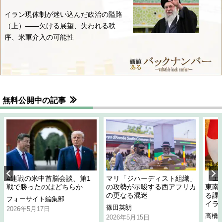
イラン現体制が迷い込んだ政治の隘路
（上）――欠ける展望、失われる秩
序、米軍介入の可能性
無料公開中の記事
4連戦の米中首脳会談、第1
マリ「ジハーディスト組織」
「エ
戦で勝ったのはどちらか
の攻勢が示唆する西アフリカ
東南
の更なる混迷
る課
フォーサイト編集部
イラ
篠田英朗
2026年5月17日
高橋
2026年5月15日