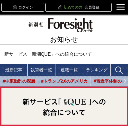
ログイン
初めての方
会員登録
お知らせ
新サービス「新潮QUE」への統合について
最新記事
執筆者一覧
連載一覧
ランキング
#中東動乱の深層
#トランプ2.0のアメリカ
#習近平体制の光