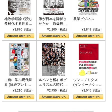
地政学理論で読む
誰が日本を降伏さ
農業ビジネス
多極化する世界：
せたか 原爆投
トランプとBRICS
下、ソ連参戦、そ
¥1,870（税込）
¥1,100（税込）
¥1,848（税込）
の挑戦
して聖断 (PHP新
書)
古典に学ぶ現代世
ルペンと極右ポピ
ウンコノミクス
界 (日経プレミア
ュリズムの時代：
(インターナショナ
シリーズ)
〈ヤヌス〉の二つ
ル新書)
¥1,210（税込）
¥2,750（税込）
¥1,045（税込）
の顔