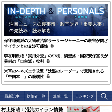
保守穏健派の大物政治家ラーリージャーニーの殺害が閉ざ
すイランとの交渉可能性
李在明政権「実用外交」の中核、魏聖洛・国家安保室長が
異例の「自主派」批判
米軍のベネズエラ攻撃「沈黙のレーダー」で意識される
「中国本土」の脆弱性
最新記事
執筆者一覧
連載一覧
ランキング
村上拓哉：混沌のイラン情勢