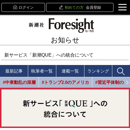
ログイン
初めての方
会員登録
お知らせ
新サービス「新潮QUE」への統合について
最新記事
執筆者一覧
連載一覧
ランキング
#中東動乱の深層
#トランプ2.0のアメリカ
#習近平体制の光