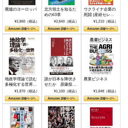
廃墟のヨーロッパ
北方領土を知るた
ウクライナ企業の
めの63章
死闘 (産経セレク
ト S 039)
¥2,860（税込）
¥2,640（税込）
¥1,210（税込）
地政学理論で読む
誰が日本を降伏さ
農業ビジネス
多極化する世界：
せたか 原爆投
トランプとBRICS
下、ソ連参戦、そ
¥1,870（税込）
¥1,100（税込）
¥1,848（税込）
の挑戦
して聖断 (PHP新
書)