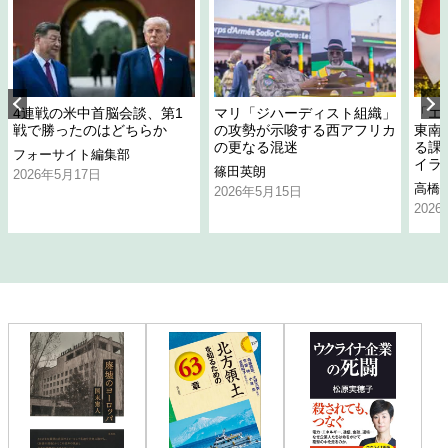
4連戦の米中首脳会談、第1
マリ「ジハーディスト組織」
「エ
戦で勝ったのはどちらか
の攻勢が示唆する西アフリカ
東南
の更なる混迷
る課
フォーサイト編集部
イラ
篠田英朗
2026年5月17日
高橋
2026年5月15日
202