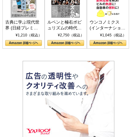
古典に学ぶ現代世
ルペンと極右ポピ
ウンコノミクス
界 (日経プレミア
ュリズムの時代：
(インターナショナ
シリーズ)
〈ヤヌス〉の二つ
ル新書)
¥1,210（税込）
¥2,750（税込）
¥1,045（税込）
の顔