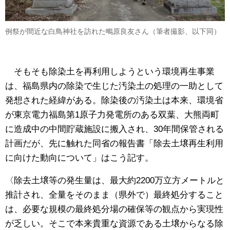
例祭が間近な白鳥神社を訪れた鴫原良友さん（筆者撮影、以下同）
そもそも除染土を再利用しようという環境再生事業
は、福島県内の除染で生じた汚染土の処理の一助として
発想された経緯がある。除染後の汚染土は本来、環境省
が東京電力福島第1原子力発電所のある双葉、大熊両町
に造成中の中間貯蔵施設に搬入され、30年間保管される
計画だが、先に触れた同省の報告書「除去土壌再生利用
に向けた動向について」はこう記す。
〈除去土壌等の発生量は、最大約2200万立方メートルと
推計され、全量をそのまま（県外で）最終処分すること
は、必要な規模の最終処分場の確保等の観点から実現性
が乏しい。そこで本来貴重な資源である土壌からなる除