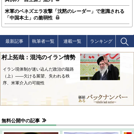
米軍のベネズエラ攻撃「沈黙のレーダー」で意識される
「中国本土」の脆弱性
最新記事
執筆者一覧
連載一覧
ランキング
村上拓哉：混沌のイラン情勢
イラン現体制が迷い込んだ政治の隘路
（上）――欠ける展望、失われる秩
序、米軍介入の可能性
無料公開中の記事