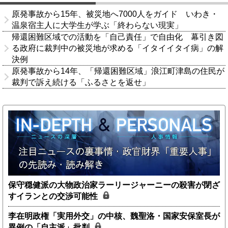
原発事故から15年、被災地へ7000人をガイド いわき・
温泉宿主人に大学生が学ぶ「終わらない現実」
帰還困難区域での活動を「自己責任」で自由化 幕引き図
る政府に裁判中の被災地が求める「イタイイタイ病」の解
決例
原発事故から14年、「帰還困難区域」浪江町津島の住民が
裁判で訴え続ける「ふるさとを返せ」
保守穏健派の大物政治家ラーリージャーニーの殺害が閉ざ
すイランとの交渉可能性
李在明政権「実用外交」の中核、魏聖洛・国家安保室長が
異例の「自主派」批判