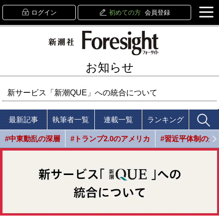
ログイン
初めての方
会員登録
お知らせ
新サービス「新潮QUE」への統合について
最新記事
執筆者一覧
連載一覧
ランキング
#中東動乱の深層
#トランプ2.0のアメリカ
#習近平体制の光