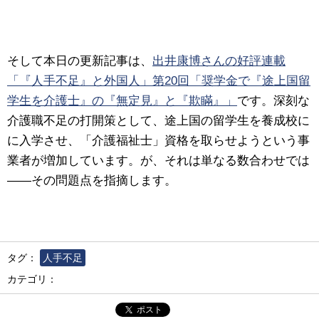
そして本日の更新記事は、
出井康博さんの好評連載
「『人手不足』と外国人」第20回「奨学金で『途上国留
学生を介護士』の『無定見』と『欺瞞』」
です。深刻な
介護職不足の打開策として、途上国の留学生を養成校に
に入学させ、「介護福祉士」資格を取らせようという事
業者が増加しています。が、それは単なる数合わせでは
――その問題点を指摘します。
タグ：
人手不足
カテゴリ：
ポスト