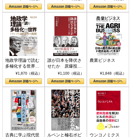
地政学理論で読む
誰が日本を降伏さ
農業ビジネス
多極化する世界：
せたか 原爆投
トランプとBRICS
下、ソ連参戦、そ
¥1,870（税込）
¥1,100（税込）
¥1,848（税込）
の挑戦
して聖断 (PHP新
書)
古典に学ぶ現代世
ルペンと極右ポピ
ウンコノミクス