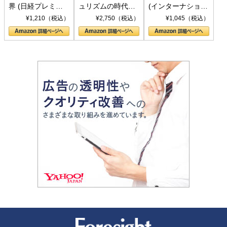
界 (日経プレミア
ュリズムの時代：
(インターナショナ
シリーズ)
〈ヤヌス〉の二つ
ル新書)
¥1,210（税込）
¥2,750（税込）
¥1,045（税込）
の顔
新潮社 Foresight