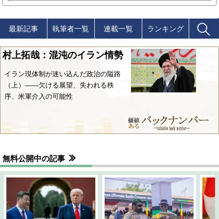
最新記事
執筆者一覧
連載一覧
ランキング
村上拓哉：混沌のイラン情勢
イラン現体制が迷い込んだ政治の隘路
（上）――欠ける展望、失われる秩
序、米軍介入の可能性
無料公開中の記事