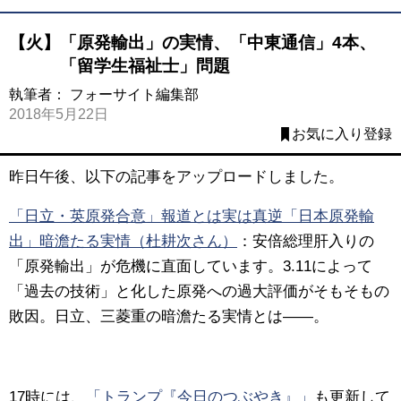
【火】「原発輸出」の実情、「中東通信」4本、
「留学生福祉士」問題
執筆者：
フォーサイト編集部
2018年5月22日
お気に入り登録
昨日午後、以下の記事をアップロードしました。
「日立・英原発合意」報道とは実は真逆「日本原発輸
出」暗澹たる実情（杜耕次さん）
：安倍総理肝入りの
「原発輸出」が危機に直面しています。3.11によって
「過去の技術」と化した原発への過大評価がそもそもの
敗因。日立、三菱重の暗澹たる実情とは——。
17時には、
「トランプ『今日のつぶやき』」
も更新して