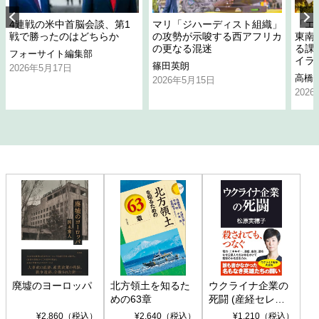
4連戦の米中首脳会談、第1
マリ「ジハーディスト組織」
「エ
戦で勝ったのはどちらか
の攻勢が示唆する西アフリカ
東南
の更なる混迷
る課
フォーサイト編集部
イラ
篠田英朗
2026年5月17日
高橋
2026年5月15日
202
廃墟のヨーロッパ
北方領土を知るた
ウクライナ企業の
めの63章
死闘 (産経セレク
ト S 039)
¥2,860（税込）
¥2,640（税込）
¥1,210（税込）