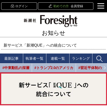
ログイン
初めての方
会員登録
お知らせ
新サービス「新潮QUE」への統合について
最新記事
執筆者一覧
連載一覧
ランキング
#中東動乱の深層
#トランプ2.0のアメリカ
#習近平体制の光