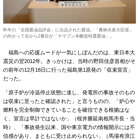
昨年の「全国醤油品評会」に出品された醤油。「農林水産大臣賞」
の向かって右から2番目が「ヤマブン本醸造特選醤油」。
福島への応援ムードが一気にしぼんだのは、東日本大
震災の翌2012年。きっかけは、当時の野田佳彦首相がそ
の前年の12月16日に行った福島第1原発の「収束宣言」
だった。
「原子炉が冷温停止状態に達し、発電所の事故そのもの
は収束に至ったと確認された」と言うものの、「炉心や
燃料を完全制御できていることを確信できる根拠はな
く、宣言は早計ではないか」（桜井勝延南相馬市長・当
時）、「事故発生以来、国や東京電力の情報開示には不
信感があり、まともに受け止められない」（馬場有浪江