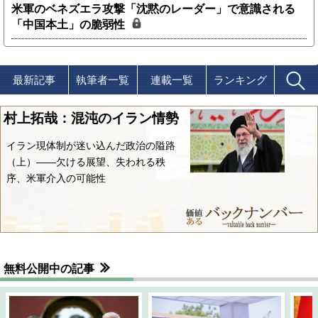
米軍のベネズエラ攻撃「沈黙のレーダー」で意識される
「中国本土」の脆弱性
最新記事
執筆者一覧
連載一覧
ランキング
村上拓哉：混沌のイラン情勢
イラン現体制が迷い込んだ政治の隘路
（上）――欠ける展望、失われる秩
序、米軍介入の可能性
無料公開中の記事