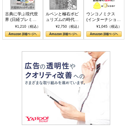
古典に学ぶ現代世
ルペンと極右ポピ
ウンコノミクス
界 (日経プレミア
ュリズムの時代：
(インターナショナ
シリーズ)
〈ヤヌス〉の二つ
ル新書)
¥1,210（税込）
¥2,750（税込）
¥1,045（税込）
の顔