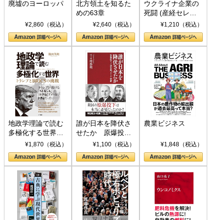
廃墟のヨーロッパ
北方領土を知るた
ウクライナ企業の
めの63章
死闘 (産経セレク
ト S 039)
¥2,860（税込）
¥2,640（税込）
¥1,210（税込）
地政学理論で読む
誰が日本を降伏さ
農業ビジネス
多極化する世界：
せたか 原爆投
トランプとBRICS
下、ソ連参戦、そ
¥1,870（税込）
¥1,100（税込）
¥1,848（税込）
の挑戦
して聖断 (PHP新
書)