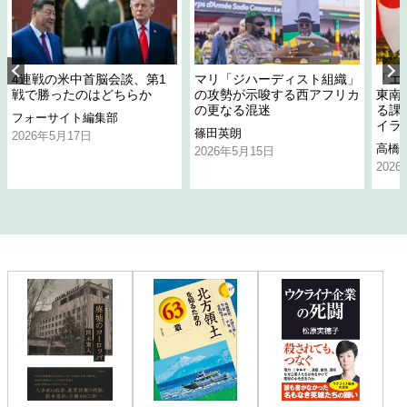
4連戦の米中首脳会談、第1
マリ「ジハーディスト組織」
「エ
戦で勝ったのはどちらか
の攻勢が示唆する西アフリカ
東南
の更なる混迷
る課
フォーサイト編集部
イラ
篠田英朗
2026年5月17日
高橋
2026年5月15日
202