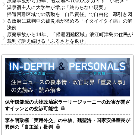
原発事故から15年、被災地へ7000人をガイド いわき・
温泉宿主人に大学生が学ぶ「終わらない現実」
帰還困難区域での活動を「自己責任」で自由化 幕引き図
る政府に裁判中の被災地が求める「イタイイタイ病」の解
決例
原発事故から14年、「帰還困難区域」浪江町津島の住民が
裁判で訴え続ける「ふるさとを返せ」
保守穏健派の大物政治家ラーリージャーニーの殺害が閉ざ
すイランとの交渉可能性
李在明政権「実用外交」の中核、魏聖洛・国家安保室長が
異例の「自主派」批判