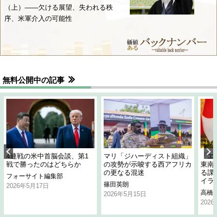
（上）――欠ける展望、失われる秩
序、米軍介入の可能性
無料公開中の記事
4連戦の米中首脳会談、第1
マリ「ジハーディスト組織」
「エ
戦で勝ったのはどちらか
の攻勢が示唆する西アフリカ
東南
の更なる混迷
る課
フォーサイト編集部
イラ
篠田英朗
2026年5月17日
高橋
2026年5月15日
202