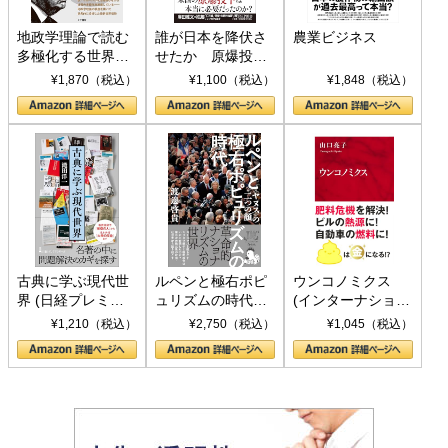
地政学理論で読む
誰が日本を降伏さ
農業ビジネス
多極化する世界：
せたか 原爆投
トランプとBRICS
下、ソ連参戦、そ
¥1,870（税込）
¥1,100（税込）
¥1,848（税込）
の挑戦
して聖断 (PHP新
書)
古典に学ぶ現代世
ルペンと極右ポピ
ウンコノミクス
界 (日経プレミア
ュリズムの時代：
(インターナショナ
シリーズ)
〈ヤヌス〉の二つ
ル新書)
¥1,210（税込）
¥2,750（税込）
¥1,045（税込）
の顔