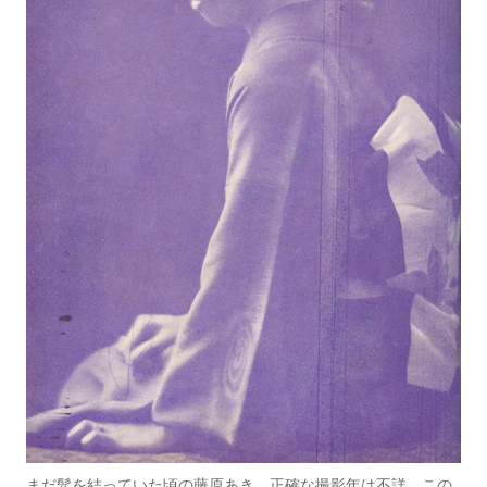
まだ髷を結っていた頃の藤原あき。正確な撮影年は不詳。この