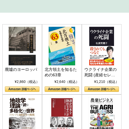
廃墟のヨーロッパ
北方領土を知るた
ウクライナ企業の
めの63章
死闘 (産経セレク
ト S 039)
¥2,860（税込）
¥2,640（税込）
¥1,210（税込）