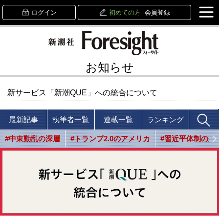
ログイン
初めての方
会員登録
お知らせ
新サービス「新潮QUE」への統合について
最新記事
執筆者一覧
連載一覧
ランキング
#中東動乱の深層
#トランプ2.0のアメリカ
#習近平体制の光