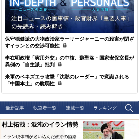
保守穏健派の大物政治家ラーリージャーニーの殺害が閉ざ
すイランとの交渉可能性
李在明政権「実用外交」の中核、魏聖洛・国家安保室長が
異例の「自主派」批判
米軍のベネズエラ攻撃「沈黙のレーダー」で意識される
「中国本土」の脆弱性
最新記事
執筆者一覧
連載一覧
ランキング
村上拓哉：混沌のイラン情勢
イラン現体制が迷い込んだ政治の隘路