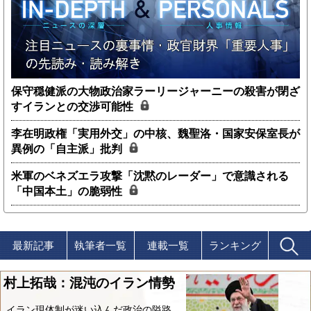
保守穏健派の大物政治家ラーリージャーニーの殺害が閉ざ
すイランとの交渉可能性
李在明政権「実用外交」の中核、魏聖洛・国家安保室長が
異例の「自主派」批判
米軍のベネズエラ攻撃「沈黙のレーダー」で意識される
「中国本土」の脆弱性
最新記事
執筆者一覧
連載一覧
ランキング
村上拓哉：混沌のイラン情勢
イラン現体制が迷い込んだ政治の隘路