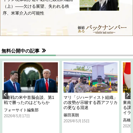
（上）――欠ける展望、失われる秩
序、米軍介入の可能性
無料公開中の記事
4連戦の米中首脳会談、第1
マリ「ジハーディスト組織」
「エ
戦で勝ったのはどちらか
の攻勢が示唆する西アフリカ
東南
の更なる混迷
る課
フォーサイト編集部
イラ
篠田英朗
2026年5月17日
高橋
2026年5月15日
202