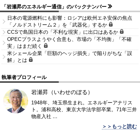
「岩瀬昇のエネルギー通信」のバックナンバー
日本の電源燃料にも影響：ロシアは欧州エネ安保の焦点
「ノルドストリーム２」を「武器化」するか
CCSで島国日本の「不利な現実」に出口はあるか
OPECプラスようやく合意も、市場の「不均衡」「不確
実」はまだ続く
米シェール企業「巨額のヘッジ損失」で陥りがちな「誤
解」とは
執筆者プロフィール
岩瀬昇（いわせのぼる）
1948年、埼玉県生まれ。エネルギーアナリス
ト。浦和高校、東京大学法学部卒業。71年三井
物産入社
…
＞＞もっと読む