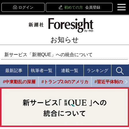
ログイン
初めての方
会員登録
お知らせ
新サービス「新潮QUE」への統合について
最新記事
執筆者一覧
連載一覧
ランキング
#中東動乱の深層
#トランプ2.0のアメリカ
#習近平体制の光