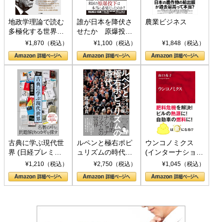
地政学理論で読む
誰が日本を降伏さ
農業ビジネス
多極化する世界：
せたか 原爆投
トランプとBRICS
下、ソ連参戦、そ
¥1,870（税込）
¥1,100（税込）
¥1,848（税込）
の挑戦
して聖断 (PHP新
書)
古典に学ぶ現代世
ルペンと極右ポピ
ウンコノミクス
界 (日経プレミア
ュリズムの時代：
(インターナショナ
シリーズ)
〈ヤヌス〉の二つ
ル新書)
¥1,210（税込）
¥2,750（税込）
¥1,045（税込）
の顔