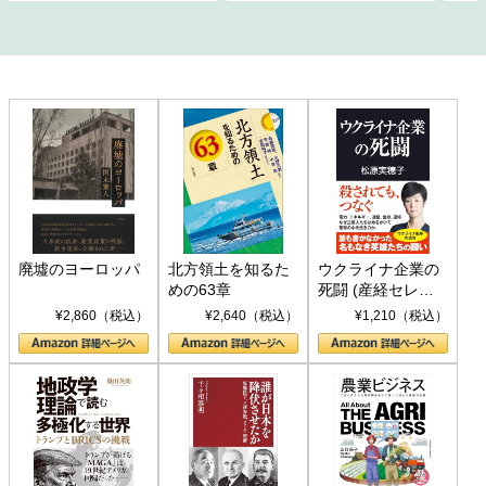
廃墟のヨーロッパ
北方領土を知るた
ウクライナ企業の
めの63章
死闘 (産経セレク
ト S 039)
¥2,860（税込）
¥2,640（税込）
¥1,210（税込）