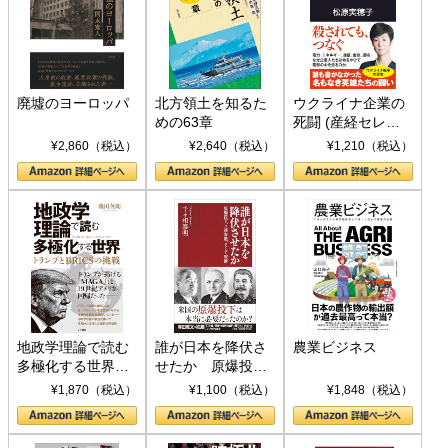
廃墟のヨーロッパ
北方領土を知るた
ウクライナ企業の
めの63章
死闘 (産経セレク
ト S 039)
¥2,860（税込）
¥2,640（税込）
¥1,210（税込）
地政学理論で読む
誰が日本を降伏さ
農業ビジネス
多極化する世界：
せたか 原爆投
トランプとBRICS
下、ソ連参戦、そ
¥1,870（税込）
¥1,100（税込）
¥1,848（税込）
の挑戦
して聖断 (PHP新
書)