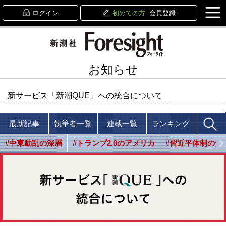
ログイン
初めての方
会員登録
お知らせ
新サービス「新潮QUE」への統合について
最新記事
執筆者一覧
連載一覧
ランキング
#中東動乱の深層
#トランプ2.0のアメリカ
#習近平体制の光