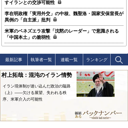
すイランとの交渉可能性
李在明政権「実用外交」の中核、魏聖洛・国家安保室長が
異例の「自主派」批判
米軍のベネズエラ攻撃「沈黙のレーダー」で意識される
「中国本土」の脆弱性
最新記事
執筆者一覧
連載一覧
ランキング
村上拓哉：混沌のイラン情勢
イラン現体制が迷い込んだ政治の隘路
（上）――欠ける展望、失われる秩
序、米軍介入の可能性