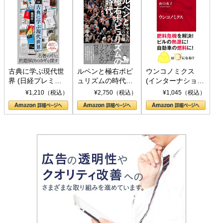
古典に学ぶ現代世
ルペンと極右ポピ
ウンコノミクス
界 (日経プレミア
ュリズムの時代：
(インターナショナ
シリーズ)
〈ヤヌス〉の二つ
ル新書)
¥1,210（税込）
¥2,750（税込）
¥1,045（税込）
の顔