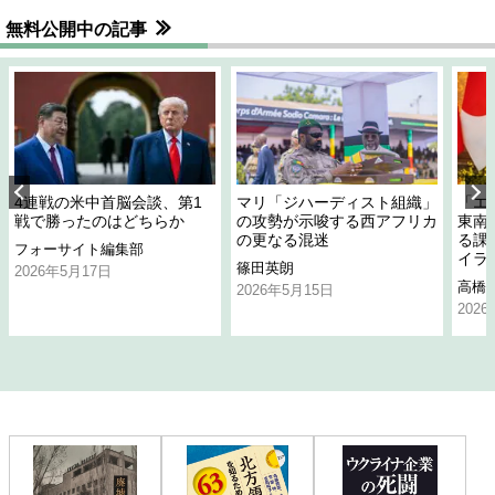
無料公開中の記事
4連戦の米中首脳会談、第1
マリ「ジハーディスト組織」
「エ
戦で勝ったのはどちらか
の攻勢が示唆する西アフリカ
東南
の更なる混迷
る課
フォーサイト編集部
イラ
篠田英朗
2026年5月17日
高橋
2026年5月15日
202