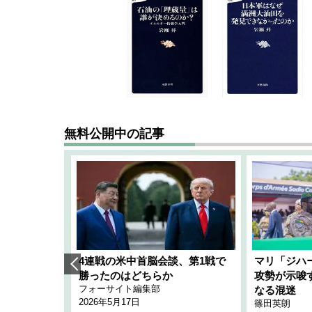
無料公開中の記事
艦隊」構想
4連戦の米中首脳会談、第1戦で
マリ「ジハ
「空白」
勝ったのはどちらか
攻勢が示唆
フォーサイト編集部
のか
なる混迷
2026年5月17日
篠田英朗