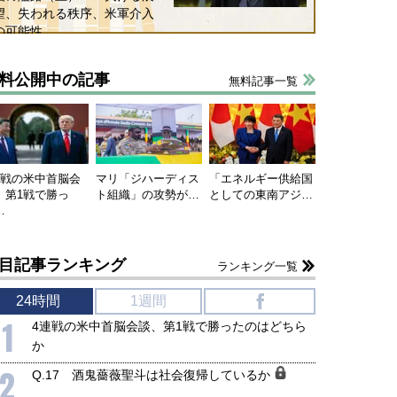
望、失われる秩序、米軍介入
の可能性
料公開中の記事
無料記事一覧
連戦の米中首脳会
マリ「ジハーディス
「エネルギー供給国
、第1戦で勝っ
ト組織」の攻勢が…
としての東南アジ…
…
目記事ランキング
ランキング一覧
24時間
1週間
f
1
4連戦の米中首脳会談、第1戦で勝ったのはどちら
か
2
Q.17 酒鬼薔薇聖斗は社会復帰しているか