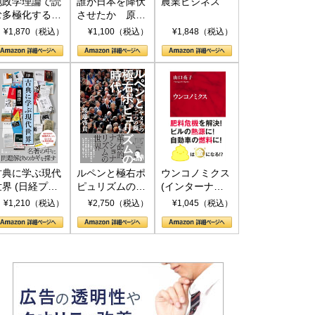
地政学理論で読
誰が日本を降伏
農業ビジネス
む多極化する世
させたか 原爆
界：トランプと
投下、ソ連参
¥1,870（税込）
¥1,100（税込）
¥1,848（税込）
RICSの挑戦
戦、そして聖断
(PHP新書)
古典に学ぶ現代
ルペンと極右ポ
ウンコノミクス
世界 (日経プレ
ピュリズムの時
(インターナシ
ミアシリーズ)
代：〈ヤヌス〉
ョナル新書)
¥1,210（税込）
¥2,750（税込）
¥1,045（税込）
の二つの顔