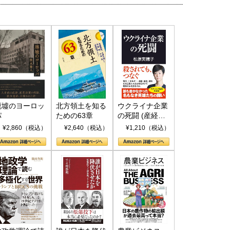
6年5月15日
2026年5月14日
廃墟のヨーロッ
北方領土を知る
ウクライナ企業
パ
ための63章
の死闘 (産経セ
レクト S 039)
¥2,860（税込）
¥2,640（税込）
¥1,210（税込）