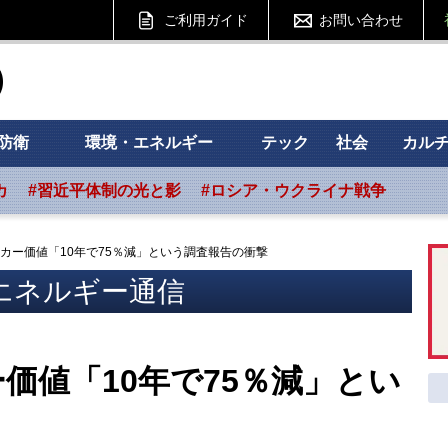
ご利用ガイド
お問い合わせ
ht フォーサイト
防衛
環境・エネルギー
テック
社会
カル
カ
#習近平体制の光と影
#ロシア・ウクライナ戦争
カー価値「10年で75％減」という調査報告の衝撃
エネルギー通信
価値「10年で75％減」とい