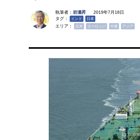
執筆者：
岩瀬昇
2019年7月18日
タグ：
インド
日本
エリア：
北米
ヨーロッパ
中東
アジア