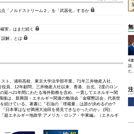
焦点「ノルドストリーム２」を「武器化」するか
無
不確実」はまだ続く
「誤解」とは
4
談
た
リスト。浦和高校、東京大学法学部卒業。71年三井物産入社、
執行役員、12年顧問。三井物産入社以来、香港、台北、2度のロン
注
の延べ21年間にわたる海外勤務を含め、一貫してエネルギー関
退職後は、新興国・エネルギー関連の勉強会「金曜懇話会」代表世
を続けている。著書に『石油の「埋蔵量」は誰が決めるのか?
『日本軍はなぜ満洲大油田を発見できなかったのか』 (同)、
『超エネルギー地政学 アメリカ・ロシア・中東編』（エネルギ