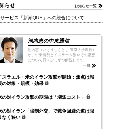
知らせ
お知らせ一覧
新サービス「新潮QUE」への統合について
池内恵の中東通信
池内恵（いけうちさとし 東京大学教授）
が、中東情勢とイスラーム教やその思想
について日々少しずつ解説します。
一覧
イスラエル・米のイラン攻撃が開始：焦点は報
復の対象・規模・効果
米の対イラン攻撃の期限は「増派コスト」
米の対イラン「強制外交」で戦争回避の道は限
りなく狭い