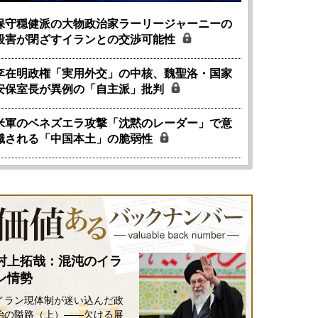
保守穏健派の大物政治家ラーリージャーニーの
殺害が閉ざすイランとの交渉可能性
李在明政権「実用外交」の中核、魏聖洛・国家
安保室長が異例の「自主派」批判
米軍のベネズエラ攻撃「沈黙のレーダー」で意
識される「中国本土」の脆弱性
村上拓哉：混沌のイラ
ン情勢
イラン現体制が迷い込んだ政
治の隘路（上）――欠ける展