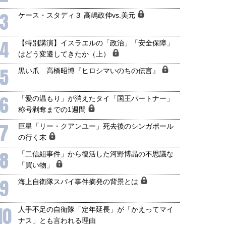
3
ケース・スタディ３ 高嶋政伸vs.美元
4
【特別講演】イスラエルの「政治」「安全保障」
はどう変遷してきたか（上）
5
黒い爪 高橋昭博『ヒロシマいのちの伝言』
6
「愛の温もり」が消えたタイ「国王パートナー」
称号剥奪までの1週間
7
巨星「リー・クアンユー」死去後のシンガポール
の行く末
8
「二信組事件」から復活した河野博晶の不思議な
「買い物」
9
海上自衛隊スパイ事件摘発の背景とは
国にも理解してほしい「極東
ホルムズ海峡危機で加速したエ
905年体制」における日米韓安
ネルギー転換が「中国依存」に
10
人手不足の自衛隊「定年延長」が「かえってマイ
保障協力の意味
行き着くリスク
和泰明
小山堅
ナス」とも言われる理由