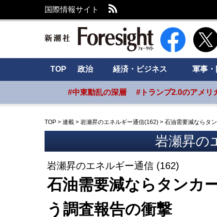
RSS
国際情報サイト
新潮社 Foresig
TOP
政治
経済・ビジネス
軍事・
#中東動乱の深層
#トランプ2.0のアメリ
TOP
>
連載
>
岩瀬昇のエネルギー通信(162)
>
石油需要減ならタン
岩瀬昇の
岩瀬昇のエネルギー通信 (162)
石油需要減ならタンカー
う調査報告の衝撃