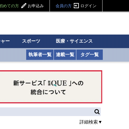
初めての方
お申込み
会員の方
ログイン
チャー
スポーツ
医療・サイエンス
執筆者一覧
連載一覧
タグ一覧
詳細検索▼