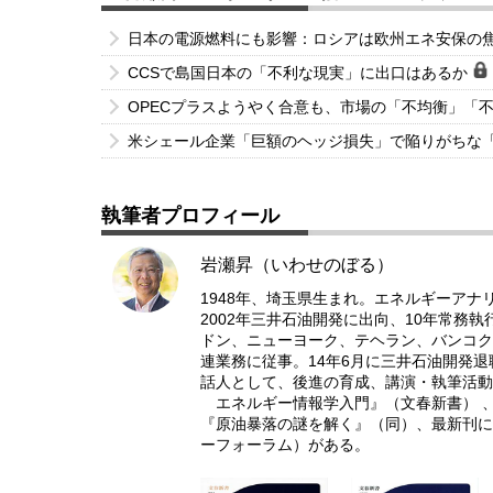
日本の電源燃料にも影響：ロシアは欧州エネ安保の
CCSで島国日本の「不利な現実」に出口はあるか
OPECプラスようやく合意も、市場の「不均衡」「
米シェール企業「巨額のヘッジ損失」で陥りがちな
執筆者プロフィール
岩瀬昇（いわせのぼる）
1948年、埼玉県生まれ。エネルギーアナ
2002年三井石油開発に出向、10年常務
ドン、ニューヨーク、テヘラン、バンコク
連業務に従事。14年6月に三井石油開発
話人として、後進の育成、講演・執筆活動
エネルギー情報学入門』（文春新書） 、
『原油暴落の謎を解く』（同）、最新刊に
ーフォーラム）がある。