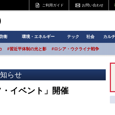
ご利用ガイド
お問い合わせ
ht フォーサイト
防衛
環境・エネルギー
テック
社会
カル
カ
#習近平体制の光と影
#ロシア・ウクライナ戦争
知らせ
フ・イベント」開催