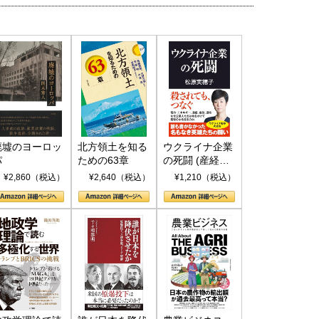
廃墟のヨーロッ
北方領土を知る
ウクライナ企業
パ
ための63章
の死闘 (産経セ
レクト S 039)
¥2,860（税込）
¥2,640（税込）
¥1,210（税込）