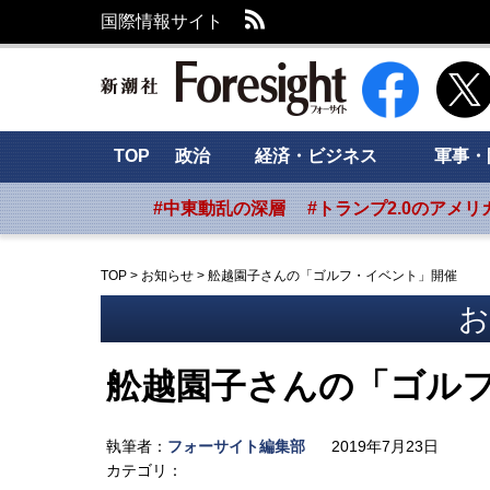
RSS
国際情報サイト
新潮社 Foresig
TOP
政治
経済・ビジネス
軍事・
#中東動乱の深層
#トランプ2.0のアメリ
TOP
>
お知らせ
>
舩越園子さんの「ゴルフ・イベント」開催
お
舩越園子さんの「ゴル
執筆者：
フォーサイト編集部
2019年7月23日
カテゴリ：