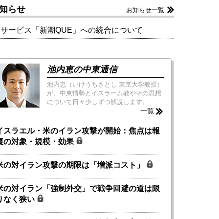
知らせ
お知らせ一覧
新サービス「新潮QUE」への統合について
池内恵の中東通信
池内恵（いけうちさとし 東京大学教授）
が、中東情勢とイスラーム教やその思想
について日々少しずつ解説します。
一覧
イスラエル・米のイラン攻撃が開始：焦点は報
復の対象・規模・効果
米の対イラン攻撃の期限は「増派コスト」
米の対イラン「強制外交」で戦争回避の道は限
りなく狭い