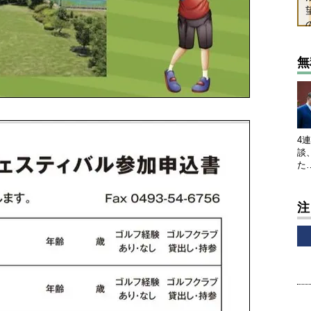
無
4
談
た
注