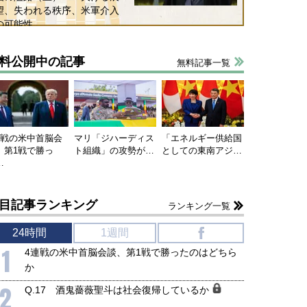
望、失われる秩序、米軍介入
の可能性
料公開中の記事
無料記事一覧
連戦の米中首脳会
マリ「ジハーディス
「エネルギー供給国
、第1戦で勝っ
ト組織」の攻勢が…
としての東南アジ…
…
目記事ランキング
ランキング一覧
24時間
1週間
f
1
4連戦の米中首脳会談、第1戦で勝ったのはどちら
か
2
Q.17 酒鬼薔薇聖斗は社会復帰しているか