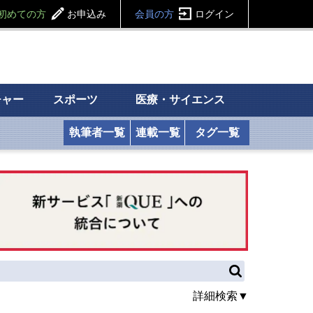
初めての方
お申込み
会員の方
ログイン
チャー
スポーツ
医療・サイエンス
執筆者一覧
連載一覧
タグ一覧
詳細検索▼