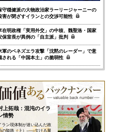
保守穏健派の大物政治家ラーリージャーニーの
殺害が閉ざすイランとの交渉可能性
李在明政権「実用外交」の中核、魏聖洛・国家
安保室長が異例の「自主派」批判
米軍のベネズエラ攻撃「沈黙のレーダー」で意
識される「中国本土」の脆弱性
村上拓哉：混沌のイラ
ン情勢
イラン現体制が迷い込んだ政
治の隘路（上）――欠ける展