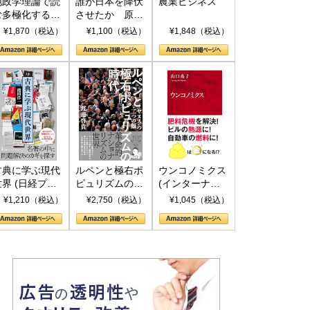
地政学理論で読
誰が日本を降伏
農業ビジネス
む多極化する世
させたか 原爆
界：トランプと
投下、ソ連参
¥1,870（税込）
¥1,100（税込）
¥1,848（税込）
RICSの挑戦
戦、そして聖断
(PHP新書)
古典に学ぶ現代
ルペンと極右ポ
ウンコノミクス
世界 (日経プレ
ピュリズムの時
(インターナシ
ミアシリーズ)
代：〈ヤヌス〉
ョナル新書)
¥1,210（税込）
¥2,750（税込）
¥1,045（税込）
の二つの顔