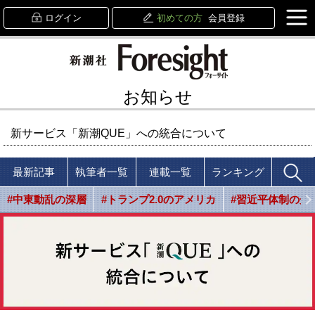
ログイン
初めての方
会員登録
お知らせ
新サービス「新潮QUE」への統合について
最新記事
執筆者一覧
連載一覧
ランキング
#中東動乱の深層
#トランプ2.0のアメリカ
#習近平体制の光