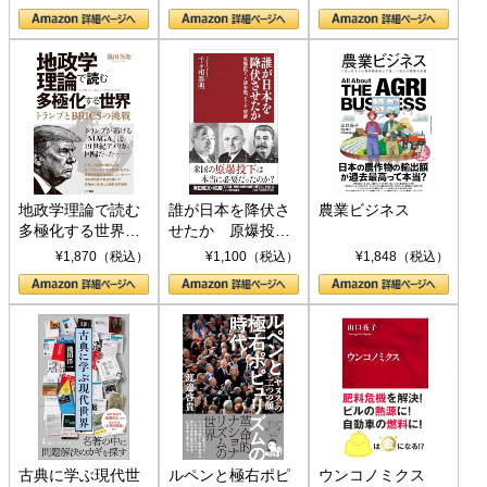
地政学理論で読む
誰が日本を降伏さ
農業ビジネス
多極化する世界：
せたか 原爆投
トランプとBRICS
下、ソ連参戦、そ
¥1,870（税込）
¥1,100（税込）
¥1,848（税込）
の挑戦
して聖断 (PHP新
書)
古典に学ぶ現代世
ルペンと極右ポピ
ウンコノミクス