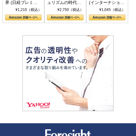
界 (日経プレミア
ュリズムの時代：
(インターナショナ
シリーズ)
〈ヤヌス〉の二つ
ル新書)
¥1,210（税込）
¥2,750（税込）
¥1,045（税込）
の顔
新潮社 Foresight