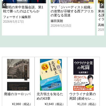
4連戦の米中首脳会談、第1
マリ「ジハーディスト組織」
「エ
戦で勝ったのはどちらか
の攻勢が示唆する西アフリカ
東南
の更なる混迷
る課
フォーサイト編集部
イラ
篠田英朗
2026年5月17日
高橋
2026年5月15日
202
廃墟のヨーロッパ
北方領土を知るた
ウクライナ企業の
めの63章
死闘 (産経セレク
ト S 039)
¥2,860（税込）
¥2,640（税込）
¥1,210（税込）