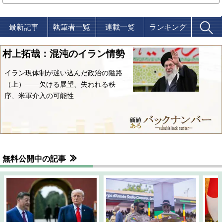
最新記事
執筆者一覧
連載一覧
ランキング
村上拓哉：混沌のイラン情勢
イラン現体制が迷い込んだ政治の隘路
（上）――欠ける展望、失われる秩
序、米軍介入の可能性
無料公開中の記事