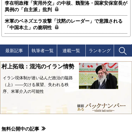
李在明政権「実用外交」の中核、魏聖洛・国家安保室長が
異例の「自主派」批判
米軍のベネズエラ攻撃「沈黙のレーダー」で意識される
「中国本土」の脆弱性
最新記事
執筆者一覧
連載一覧
ランキング
村上拓哉：混沌のイラン情勢
イラン現体制が迷い込んだ政治の隘路
（上）――欠ける展望、失われる秩
序、米軍介入の可能性
無料公開中の記事