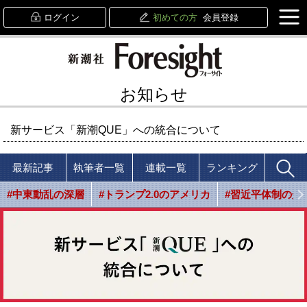
ログイン
初めての方
会員登録
お知らせ
新サービス「新潮QUE」への統合について
最新記事
執筆者一覧
連載一覧
ランキング
#中東動乱の深層
#トランプ2.0のアメリカ
#習近平体制の光