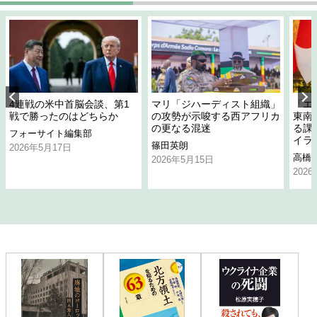
4連戦の米中首脳会談、第1
マリ「ジハーディスト組織」
「エ
戦で勝ったのはどちらか
の攻勢が示唆する西アフリカ
東南
の更なる混迷
る課
フォーサイト編集部
イラ
篠田英朗
2026年5月17日
高橋
2026年5月15日
202