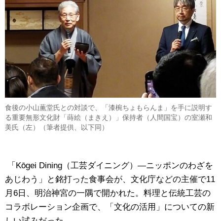
食後の小山薫堂氏との対談で、「漆椀ちょもらんま」を手に説明す
る重要無形文化財「蒔絵（まきえ）」保持者（人間国宝）の室瀬和
美氏（左）（筆者提供、以下同）
「Kōgei Dining（工芸ダイニング）―ニッポンのわざを
あじわう」と銘打った食事会が、文化庁などの主催で11
月6日、明治神宮の一隅で開かれた。料理と伝統工芸の
コラボレーション企画で、「文化の活用」についての新
しい試みだった。