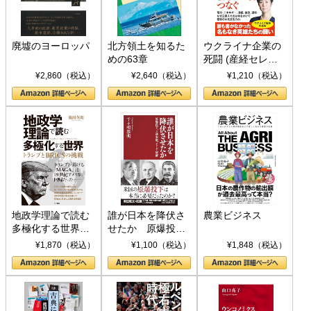
廃墟のヨーロッパ
北方領土を知るた
ウクライナ企業の
めの63章
死闘 (産経セレク
ト S 039)
¥2,860（税込）
¥2,640（税込）
¥1,210（税込）
地政学理論で読む
誰が日本を降伏さ
農業ビジネス
多極化する世界：
せたか 原爆投
トランプとBRICS
下、ソ連参戦、そ
¥1,870（税込）
¥1,100（税込）
¥1,848（税込）
の挑戦
して聖断 (PHP新
書)