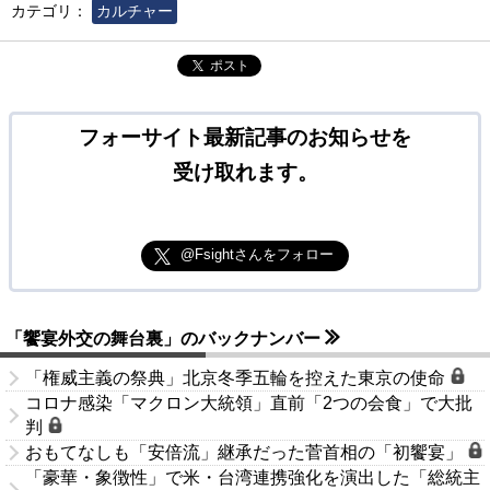
カテゴリ：
カルチャー
ポスト
フォーサイト最新記事のお知らせを
受け取れます。
@Fsightさんをフォロー
「饗宴外交の舞台裏」のバックナンバー
「権威主義の祭典」北京冬季五輪を控えた東京の使命
コロナ感染「マクロン大統領」直前「2つの会食」で大批
判
おもてなしも「安倍流」継承だった菅首相の「初饗宴」
「豪華・象徴性」で米・台湾連携強化を演出した「総統主