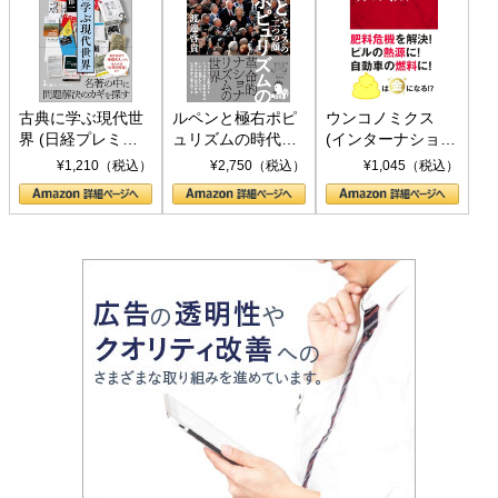
古典に学ぶ現代世
ルペンと極右ポピ
ウンコノミクス
界 (日経プレミア
ュリズムの時代：
(インターナショナ
シリーズ)
〈ヤヌス〉の二つ
ル新書)
¥1,210（税込）
¥2,750（税込）
¥1,045（税込）
の顔