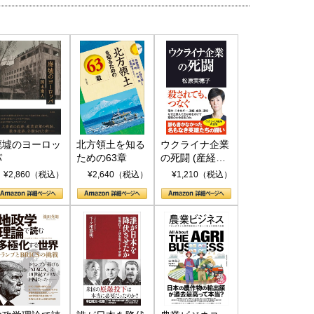
国にも理解してほしい「極東
ホルムズ海峡危機で加速したエ
905年体制」における日米韓安
ネルギー転換が「中国依存」に
保障協力の意味
行き着くリスク
和泰明
小山堅
6年5月15日
2026年5月14日
廃墟のヨーロッ
北方領土を知る
ウクライナ企業
パ
ための63章
の死闘 (産経セ
レクト S 039)
¥2,860（税込）
¥2,640（税込）
¥1,210（税込）