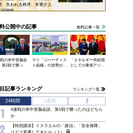
望、失われる秩序、米軍介入
の可能性
料公開中の記事
無料記事一覧
連戦の米中首脳会
マリ「ジハーディス
「エネルギー供給国
、第1戦で勝っ
ト組織」の攻勢が…
としての東南アジ…
…
目記事ランキング
ランキング一覧
24時間
1週間
f
1
4連戦の米中首脳会談、第1戦で勝ったのはどちら
か
2
【特別講演】イスラエルの「政治」「安全保障」
はどう変遷してきたか（上）