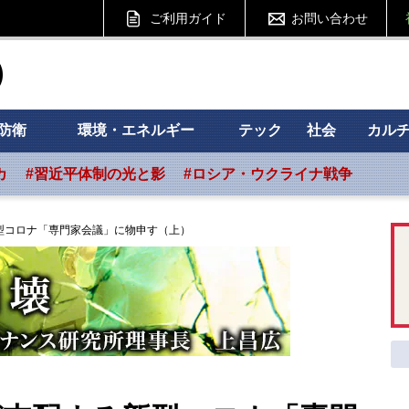
ご利用ガイド
お問い合わせ
ht フォーサイト
防衛
環境・エネルギー
テック
社会
カル
カ
#習近平体制の光と影
#ロシア・ウクライナ戦争
型コロナ「専門家会議」に物申す（上）