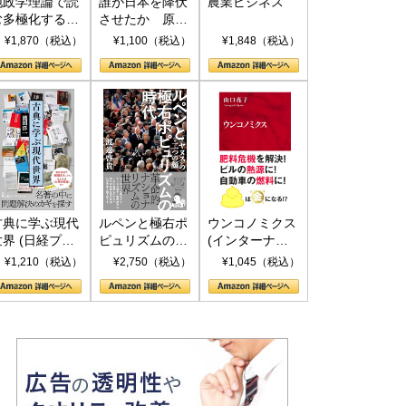
地政学理論で読
誰が日本を降伏
農業ビジネス
む多極化する世
させたか 原爆
界：トランプと
投下、ソ連参
¥1,870（税込）
¥1,100（税込）
¥1,848（税込）
RICSの挑戦
戦、そして聖断
(PHP新書)
古典に学ぶ現代
ルペンと極右ポ
ウンコノミクス
世界 (日経プレ
ピュリズムの時
(インターナシ
ミアシリーズ)
代：〈ヤヌス〉
ョナル新書)
¥1,210（税込）
¥2,750（税込）
¥1,045（税込）
の二つの顔