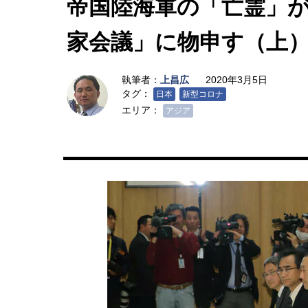
帝国陸海軍の「亡霊」
家会議」に物申す（上
執筆者：
上昌広
2020年3月5日
タグ：
日本
新型コロナ
エリア：
アジア