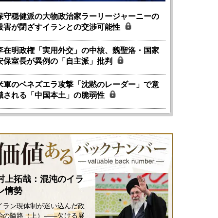
保守穏健派の大物政治家ラーリージャーニーの
殺害が閉ざすイランとの交渉可能性
李在明政権「実用外交」の中核、魏聖洛・国家
安保室長が異例の「自主派」批判
米軍のベネズエラ攻撃「沈黙のレーダー」で意
識される「中国本土」の脆弱性
村上拓哉：混沌のイラ
ン情勢
イラン現体制が迷い込んだ政
治の隘路（上）――欠ける展