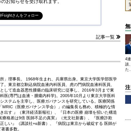
事のお知らせを受け取れます。
@Fsightさんをフォロー
無
記事一覧
4
談
た
所」理事長。 1968年生まれ、兵庫県出身。東京大学医学部医学
了。東京都立駒込病院血液内科医員、虎の門病院血液科医員、
注
として造血器悪性腫瘍の臨床研究に従事し、2016年3月まで東
医(専門は血液・腫瘍内科学)。2005年10月より東京大学医科
システムを主宰し、医療ガバナンスを研究している。医療関係
「MRIC（医療ガバナンス学会）」の編集長も務め、積極的な情
き出す 』（東洋経済新報社）、『日本の医療 崩壊を招いた構造
医療格差は9倍 医師不足の真実』（光文社新書）、『医療詐欺
正しい』（講談社+α新書）、『病院は東京から破綻する 医師が
ど著書多数。