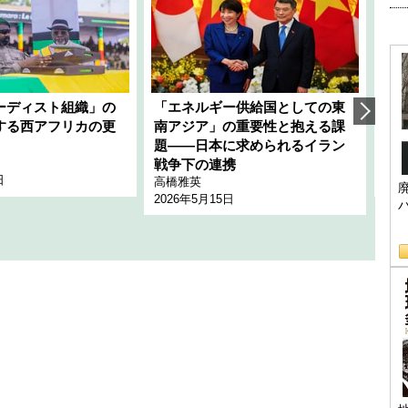
ーディスト組織」の
「エネルギー供給国としての東
韓
する西アフリカの更
南アジア」の重要性と抱える課
1
題――日本に求められるイラン
全
千々
戦争下の連携
日
202
高橋雅英
2026年5月15日