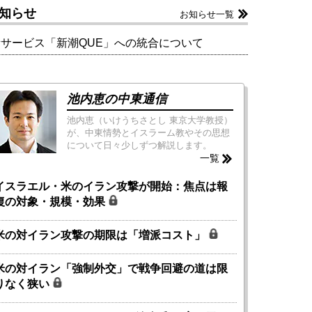
知らせ
お知らせ一覧
新サービス「新潮QUE」への統合について
池内恵の中東通信
池内恵（いけうちさとし 東京大学教授）
が、中東情勢とイスラーム教やその思想
について日々少しずつ解説します。
一覧
イスラエル・米のイラン攻撃が開始：焦点は報
復の対象・規模・効果
米の対イラン攻撃の期限は「増派コスト」
米の対イラン「強制外交」で戦争回避の道は限
りなく狭い