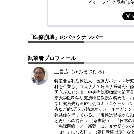
フォーサイト最新記
「医療崩壊」のバックナンバー
執筆者プロフィール
上昌広（かみまさひろ）
特定非営利活動法人「医療ガバナンス研究
科を卒業し、同大学大学院医学系研究科修
国立がんセンター中央病院薬物療法部医員
京大学医科学研究所特任教授を務める。内科
学研究所先端医療社会コミュニケーション
者など約5万人が購読するメールマガジン
報発信を行っている。『復興は現場から動
と再生への提言 』（蕗書房 ）、『日本の
「先端医療」と「新薬」は、まず疑うのが
「ゼロ」になる日 』（朝日新聞出版）な