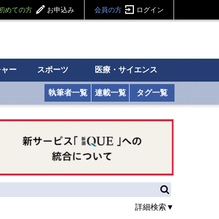
初めての方
お申込み
会員の方
ログイン
チャー
スポーツ
医療・サイエンス
執筆者一覧
連載一覧
タグ一覧
詳細検索▼