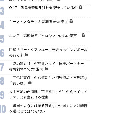
3
Q.17 酒鬼薔薇聖斗は社会復帰しているか
4
ケース・スタディ３ 高嶋政伸vs.美元
5
黒い爪 高橋昭博『ヒロシマいのちの伝言』
6
巨星「リー・クアンユー」死去後のシンガポール
の行く末
7
「愛の温もり」が消えたタイ「国王パートナー」
称号剥奪までの1週間
8
「二信組事件」から復活した河野博晶の不思議な
「買い物」
9
人手不足の自衛隊「定年延長」が「かえってマイ
ナス」とも言われる理由
10
「米国のようには振る舞えない中国」に方針転換
を選ばせてはならない