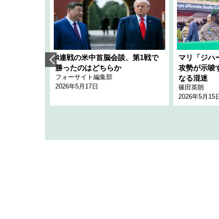
艦隊」構想
4連戦の米中首脳会談、第1戦で
マリ「ジハ
「空白」
勝ったのはどちらか
攻勢が示唆
フォーサイト編集部
のか
なる混迷
2026年5月17日
篠田英朗
2026年5月15