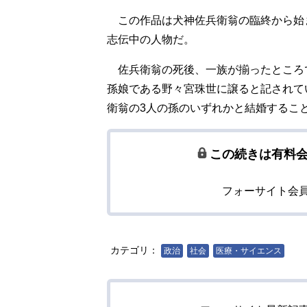
この作品は犬神佐兵衛翁の臨終から始
志伝中の人物だ。
佐兵衛翁の死後、一族が揃ったところ
孫娘である野々宮珠世に譲ると記されて
衛翁の3人の孫のいずれかと結婚するこ
この続きは有料
フォーサイト会
カテゴリ：
政治
社会
医療・サイエンス