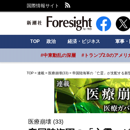
RSS
国際情報サイト
新潮社 Foresig
TOP
政治
経済・ビジネス
軍事・
#中東動乱の深層
#トランプ2.0のアメリ
TOP
>
連載
>
医療崩壊(33)
>
帝国陸海軍の「亡霊」が支配する新
医療崩壊 (33)