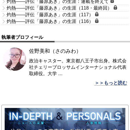
灼熱――評伝「藤原あき」の生涯：連載を終えて
灼熱――評伝「藤原あき」の生涯（118・最終回）
灼熱――評伝「藤原あき」の生涯（117）
灼熱――評伝「藤原あき」の生涯（116）
執筆者プロフィール
佐野美和（さのみわ）
政治キャスター。東京都八王子市出身。株式会
社チェリーブロッサムインターナショナル代表
取締役。大学
…
＞＞もっと読む