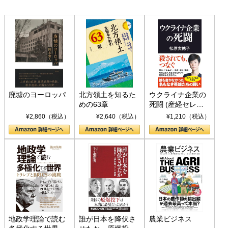
廃墟のヨーロッパ
北方領土を知るた
ウクライナ企業の
めの63章
死闘 (産経セレク
ト S 039)
¥2,860（税込）
¥2,640（税込）
¥1,210（税込）
地政学理論で読む
誰が日本を降伏さ
農業ビジネス