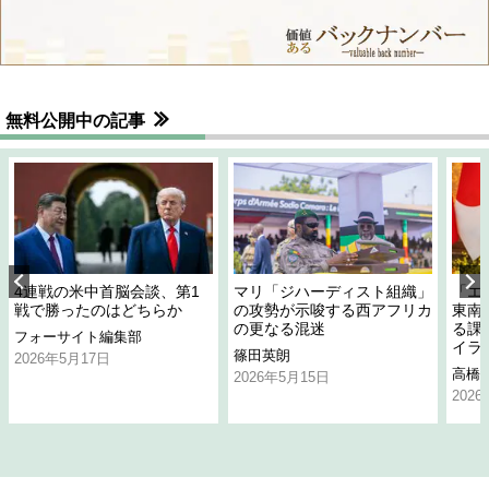
無料公開中の記事
4連戦の米中首脳会談、第1
マリ「ジハーディスト組織」
「エ
戦で勝ったのはどちらか
の攻勢が示唆する西アフリカ
東南
の更なる混迷
る課
フォーサイト編集部
イラ
篠田英朗
2026年5月17日
高橋
2026年5月15日
202