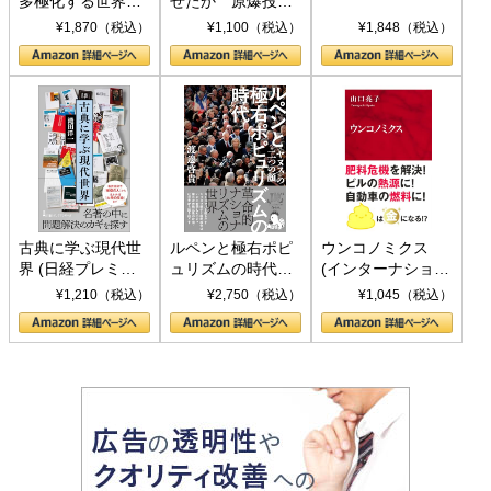
多極化する世界：
せたか 原爆投
トランプとBRICS
下、ソ連参戦、そ
¥1,870（税込）
¥1,100（税込）
¥1,848（税込）
の挑戦
して聖断 (PHP新
書)
古典に学ぶ現代世
ルペンと極右ポピ
ウンコノミクス
界 (日経プレミア
ュリズムの時代：
(インターナショナ
シリーズ)
〈ヤヌス〉の二つ
ル新書)
¥1,210（税込）
¥2,750（税込）
¥1,045（税込）
の顔