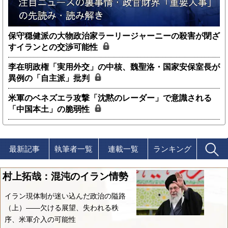
保守穏健派の大物政治家ラーリージャーニーの殺害が閉ざ
すイランとの交渉可能性
李在明政権「実用外交」の中核、魏聖洛・国家安保室長が
異例の「自主派」批判
米軍のベネズエラ攻撃「沈黙のレーダー」で意識される
「中国本土」の脆弱性
最新記事
執筆者一覧
連載一覧
ランキング
村上拓哉：混沌のイラン情勢
イラン現体制が迷い込んだ政治の隘路
（上）――欠ける展望、失われる秩
序、米軍介入の可能性