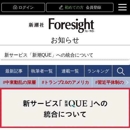
ログイン
初めての方
会員登録
お知らせ
新サービス「新潮QUE」への統合について
最新記事
執筆者一覧
連載一覧
ランキング
#中東動乱の深層
#トランプ2.0のアメリカ
#習近平体制の光