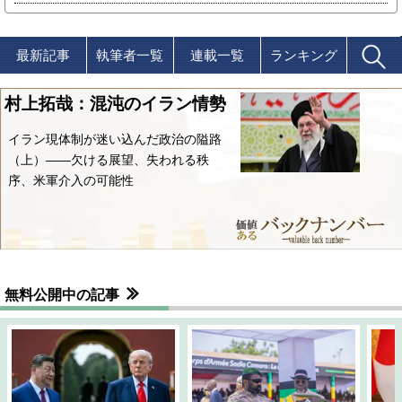
最新記事
執筆者一覧
連載一覧
ランキング
村上拓哉：混沌のイラン情勢
イラン現体制が迷い込んだ政治の隘路
（上）――欠ける展望、失われる秩
序、米軍介入の可能性
無料公開中の記事