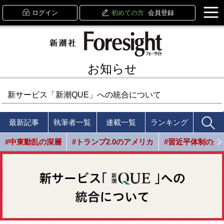
ログイン
初めての方
会員登録
お知らせ
新サービス「新潮QUE」への統合について
最新記事
執筆者一覧
連載一覧
ランキング
#中東動乱の深層
#トランプ2.0のアメリカ
#習近平体制の光