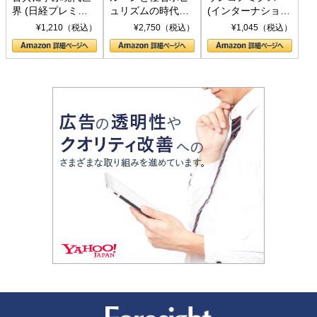
界 (日経プレミア
ュリズムの時代：
(インターナショナ
シリーズ)
〈ヤヌス〉の二つ
ル新書)
¥1,210（税込）
¥2,750（税込）
¥1,045（税込）
の顔
新潮社 Foresight