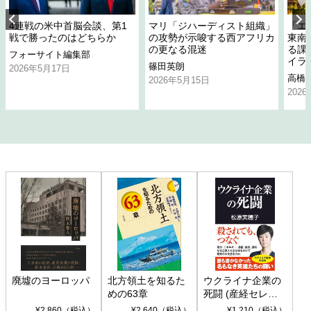
4連戦の米中首脳会談、第1
マリ「ジハーディスト組織」
「エ
戦で勝ったのはどちらか
の攻勢が示唆する西アフリカ
東南
の更なる混迷
る課
フォーサイト編集部
イラ
篠田英朗
2026年5月17日
高橋
2026年5月15日
202
廃墟のヨーロッパ
北方領土を知るた
ウクライナ企業の
めの63章
死闘 (産経セレク
ト S 039)
¥2,860（税込）
¥2,640（税込）
¥1,210（税込）