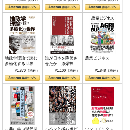
地政学理論で読む
誰が日本を降伏さ
農業ビジネス
多極化する世界：
せたか 原爆投
トランプとBRICS
下、ソ連参戦、そ
¥1,870（税込）
¥1,100（税込）
¥1,848（税込）
の挑戦
して聖断 (PHP新
書)
古典に学ぶ現代世
ルペンと極右ポピ
ウンコノミクス