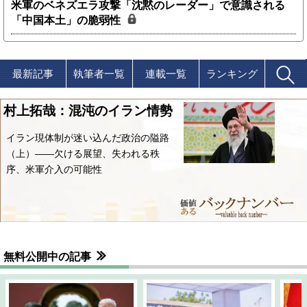
米軍のベネズエラ攻撃「沈黙のレーダー」で意識される
「中国本土」の脆弱性
最新記事
執筆者一覧
連載一覧
ランキング
村上拓哉：混沌のイラン情勢
イラン現体制が迷い込んだ政治の隘路
（上）――欠ける展望、失われる秩
序、米軍介入の可能性
無料公開中の記事