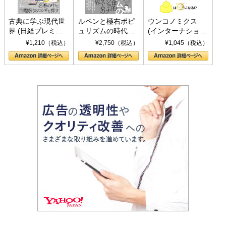
古典に学ぶ現代世
ルペンと極右ポピ
ウンコノミクス
界 (日経プレミア
ュリズムの時代：
(インターナショナ
シリーズ)
〈ヤヌス〉の二つ
ル新書)
¥1,210（税込）
¥2,750（税込）
¥1,045（税込）
の顔