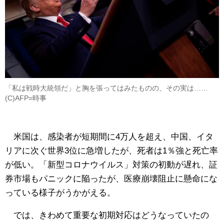
「私は戦時大統領だ」と胸を張ってはみたものの、その実は……
(C)AFP=時事
米国は、感染者が短期間に4万人を超え、中国、イタ
リアに次ぐ世界3位に急増したが、死者は1％強と死亡率
が低い。「新型コロナウイルス」対策の初動が遅れ、証
券市場もパニックに陥ったが、医療崩壊阻止に懸命にな
っている様子がうかがえる。
では、きわめて重要な初期対応はどうなっていたの