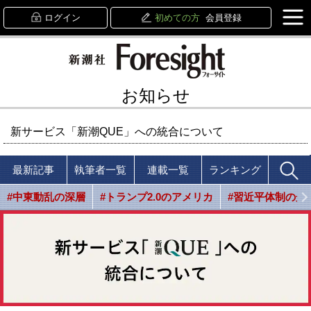
ログイン
初めての方
会員登録
お知らせ
新サービス「新潮QUE」への統合について
最新記事
執筆者一覧
連載一覧
ランキング
#中東動乱の深層
#トランプ2.0のアメリカ
#習近平体制の光