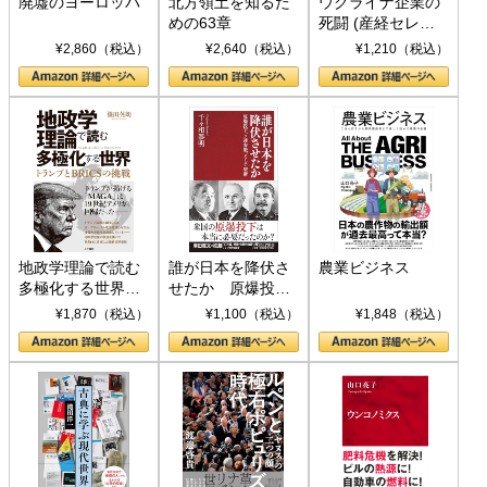
廃墟のヨーロッパ
北方領土を知るた
ウクライナ企業の
めの63章
死闘 (産経セレク
ト S 039)
¥2,860（税込）
¥2,640（税込）
¥1,210（税込）
地政学理論で読む
誰が日本を降伏さ
農業ビジネス
多極化する世界：
せたか 原爆投
トランプとBRICS
下、ソ連参戦、そ
¥1,870（税込）
¥1,100（税込）
¥1,848（税込）
の挑戦
して聖断 (PHP新
書)