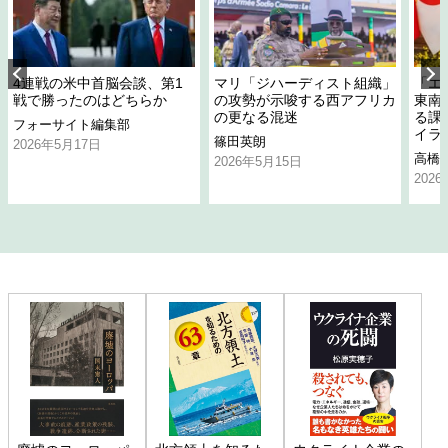
4連戦の米中首脳会談、第1
マリ「ジハーディスト組織」
「エ
戦で勝ったのはどちらか
の攻勢が示唆する西アフリカ
東南
の更なる混迷
る課
フォーサイト編集部
イラ
篠田英朗
2026年5月17日
高橋
2026年5月15日
202