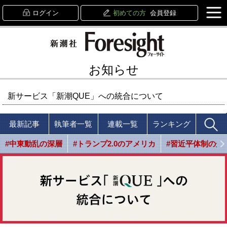
ログイン
初めての方
会員登録
お知らせ
新サービス「新潮QUE」への統合について
最新記事
執筆者一覧
連載一覧
ランキング
#中東動乱の深層
#トランプ2.0のアメリカ
#習近平体制の光