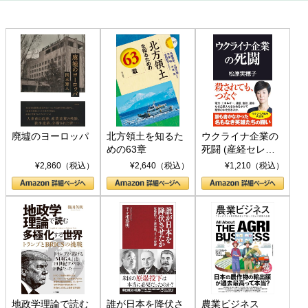
廃墟のヨーロッパ
北方領土を知るた
ウクライナ企業の
めの63章
死闘 (産経セレク
ト S 039)
¥2,860（税込）
¥2,640（税込）
¥1,210（税込）
地政学理論で読む
誰が日本を降伏さ
農業ビジネス