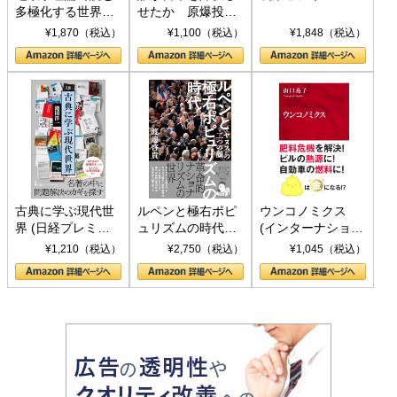
多極化する世界：
せたか 原爆投
トランプとBRICS
下、ソ連参戦、そ
¥1,870（税込）
¥1,100（税込）
¥1,848（税込）
の挑戦
して聖断 (PHP新
書)
古典に学ぶ現代世
ルペンと極右ポピ
ウンコノミクス
界 (日経プレミア
ュリズムの時代：
(インターナショナ
シリーズ)
〈ヤヌス〉の二つ
ル新書)
¥1,210（税込）
¥2,750（税込）
¥1,045（税込）
の顔