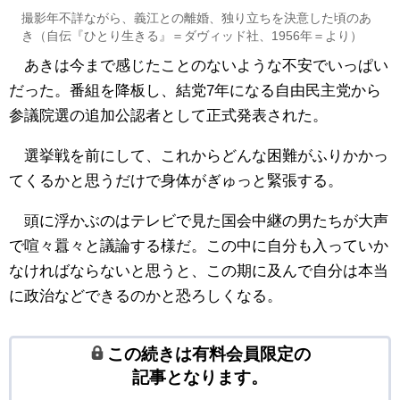
撮影年不詳ながら、義江との離婚、独り立ちを決意した頃のあ
き（自伝『ひとり生きる』＝ダヴィッド社、1956年＝より）
あきは今まで感じたことのないような不安でいっぱい
だった。番組を降板し、結党7年になる自由民主党から
参議院選の追加公認者として正式発表された。
選挙戦を前にして、これからどんな困難がふりかかっ
てくるかと思うだけで身体がぎゅっと緊張する。
頭に浮かぶのはテレビで見た国会中継の男たちが大声
で喧々囂々と議論する様だ。この中に自分も入っていか
なければならないと思うと、この期に及んで自分は本当
に政治などできるのかと恐ろしくなる。
この続きは有料会員限定の
記事となります。