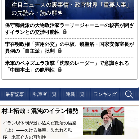
保守穏健派の大物政治家ラーリージャーニーの殺害が閉ざ
すイランとの交渉可能性
李在明政権「実用外交」の中核、魏聖洛・国家安保室長が
異例の「自主派」批判
米軍のベネズエラ攻撃「沈黙のレーダー」で意識される
「中国本土」の脆弱性
最新記事
執筆者一覧
連載一覧
ランキング
村上拓哉：混沌のイラン情勢
イラン現体制が迷い込んだ政治の隘路
（上）――欠ける展望、失われる秩
序、米軍介入の可能性