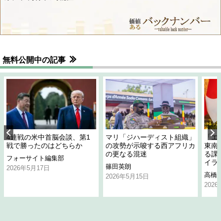
無料公開中の記事
4連戦の米中首脳会談、第1
マリ「ジハーディスト組織」
「エ
戦で勝ったのはどちらか
の攻勢が示唆する西アフリカ
東南
の更なる混迷
る課
フォーサイト編集部
イラ
篠田英朗
2026年5月17日
高橋
2026年5月15日
202