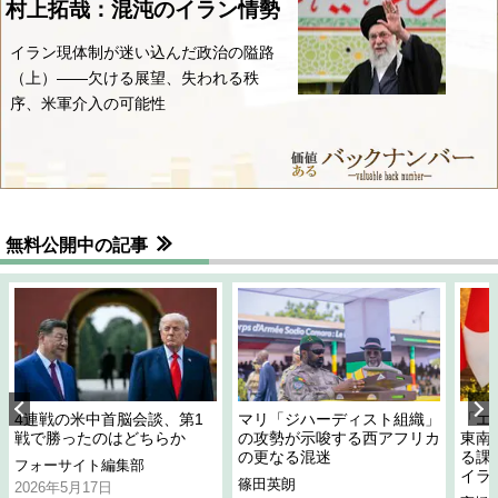
村上拓哉：混沌のイラン情勢
イラン現体制が迷い込んだ政治の隘路
（上）――欠ける展望、失われる秩
序、米軍介入の可能性
無料公開中の記事
4連戦の米中首脳会談、第1
マリ「ジハーディスト組織」
「エ
戦で勝ったのはどちらか
の攻勢が示唆する西アフリカ
東南
の更なる混迷
る課
フォーサイト編集部
イラ
篠田英朗
2026年5月17日