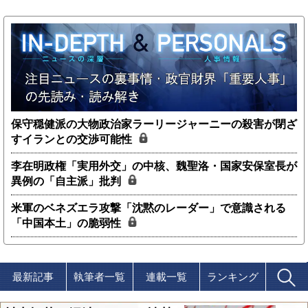
保守穏健派の大物政治家ラーリージャーニーの殺害が閉ざ
すイランとの交渉可能性
李在明政権「実用外交」の中核、魏聖洛・国家安保室長が
異例の「自主派」批判
米軍のベネズエラ攻撃「沈黙のレーダー」で意識される
「中国本土」の脆弱性
最新記事
執筆者一覧
連載一覧
ランキング