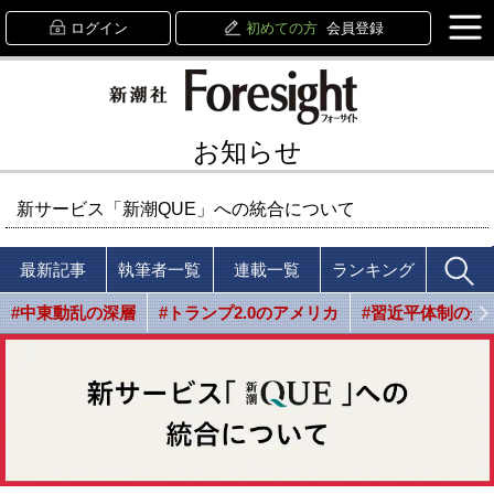
ログイン
初めての方
会員登録
お知らせ
新サービス「新潮QUE」への統合について
最新記事
執筆者一覧
連載一覧
ランキング
#中東動乱の深層
#トランプ2.0のアメリカ
#習近平体制の光