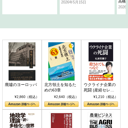
高橋
2026年5月15日
202
廃墟のヨーロッパ
北方領土を知るた
ウクライナ企業の
めの63章
死闘 (産経セレク
ト S 039)
¥2,860（税込）
¥2,640（税込）
¥1,210（税込）