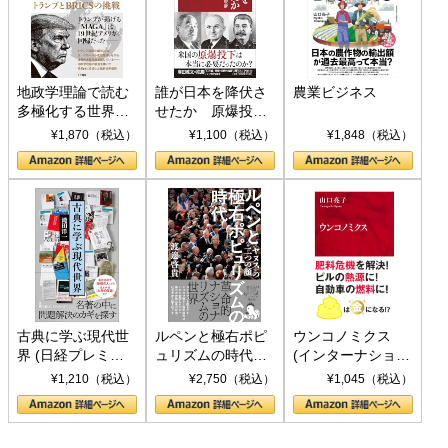
地政学理論で読む
誰が日本を降伏さ
農業ビジネス
多極化する世界：
せたか 原爆投
トランプとBRICS
下、ソ連参戦、そ
¥1,870（税込）
¥1,100（税込）
¥1,848（税込）
の挑戦
して聖断 (PHP新
書)
古典に学ぶ現代世
ルペンと極右ポピ
ウンコノミクス
界 (日経プレミア
ュリズムの時代：
(インターナショナ
シリーズ)
〈ヤヌス〉の二つ
ル新書)
¥1,210（税込）
¥2,750（税込）
¥1,045（税込）
の顔