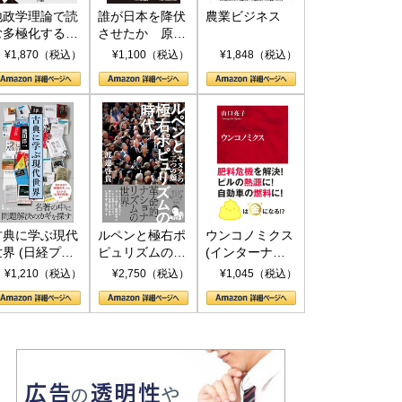
地政学理論で読
誰が日本を降伏
農業ビジネス
む多極化する世
させたか 原爆
界：トランプと
投下、ソ連参
¥1,870（税込）
¥1,100（税込）
¥1,848（税込）
RICSの挑戦
戦、そして聖断
(PHP新書)
古典に学ぶ現代
ルペンと極右ポ
ウンコノミクス
世界 (日経プレ
ピュリズムの時
(インターナシ
ミアシリーズ)
代：〈ヤヌス〉
ョナル新書)
¥1,210（税込）
¥2,750（税込）
¥1,045（税込）
の二つの顔