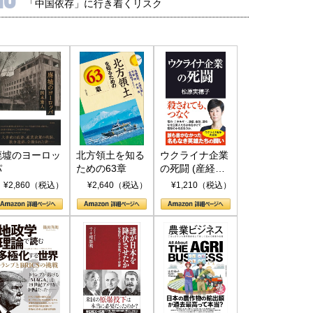
「中国依存」に行き着くリスク
廃墟のヨーロッ
北方領土を知る
ウクライナ企業
パ
ための63章
の死闘 (産経セ
レクト S 039)
¥2,860（税込）
¥2,640（税込）
¥1,210（税込）