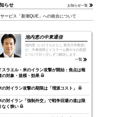
知らせ
お知らせ一覧
新サービス「新潮QUE」への統合について
池内恵の中東通信
池内恵（いけうちさとし 東京大学教授）
が、中東情勢とイスラーム教やその思想
について日々少しずつ解説します。
一覧
イスラエル・米のイラン攻撃が開始：焦点は報
復の対象・規模・効果
米の対イラン攻撃の期限は「増派コスト」
米の対イラン「強制外交」で戦争回避の道は限
りなく狭い