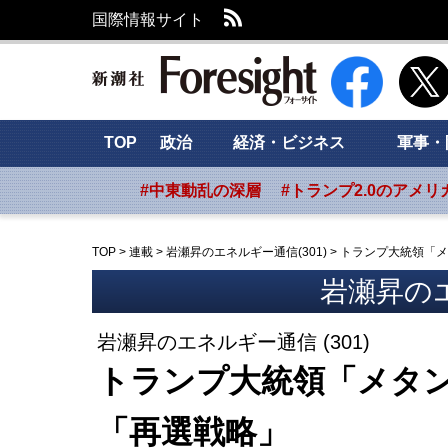
RSS
国際情報サイト
新潮社 Foresig
TOP
政治
経済・ビジネス
軍事・
#中東動乱の深層
#トランプ2.0のアメリ
TOP
>
連載
>
岩瀬昇のエネルギー通信(301)
>
トランプ大統領「メ
岩瀬昇の
岩瀬昇のエネルギー通信 (301)
トランプ大統領「メタ
「再選戦略」