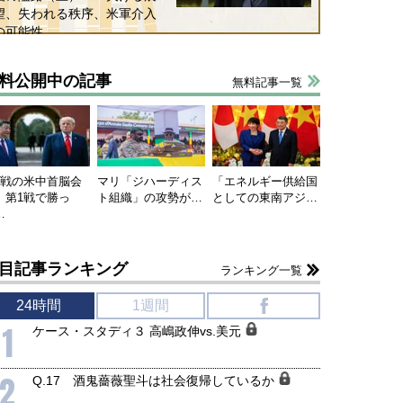
望、失われる秩序、米軍介入
の可能性
料公開中の記事
無料記事一覧
連戦の米中首脳会
マリ「ジハーディス
「エネルギー供給国
、第1戦で勝っ
ト組織」の攻勢が…
としての東南アジ…
…
目記事ランキング
ランキング一覧
24時間
1週間
f
1
ケース・スタディ３ 高嶋政伸vs.美元
2
Q.17 酒鬼薔薇聖斗は社会復帰しているか