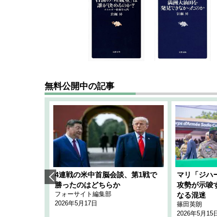
無料公開中の記事
艦隊」構想
4連戦の米中首脳会談、第1戦で
マリ「ジハ
「空白」
勝ったのはどちらか
攻勢が示唆
フォーサイト編集部
のか
なる混迷
2026年5月17日
篠田英朗
2026年5月15