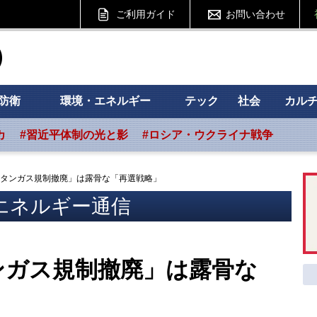
ご利用ガイド
お問い合わせ
ht フォーサイト
防衛
環境・エネルギー
テック
社会
カル
カ
#習近平体制の光と影
#ロシア・ウクライナ戦争
タンガス規制撤廃」は露骨な「再選戦略」
エネルギー通信
ンガス規制撤廃」は露骨な