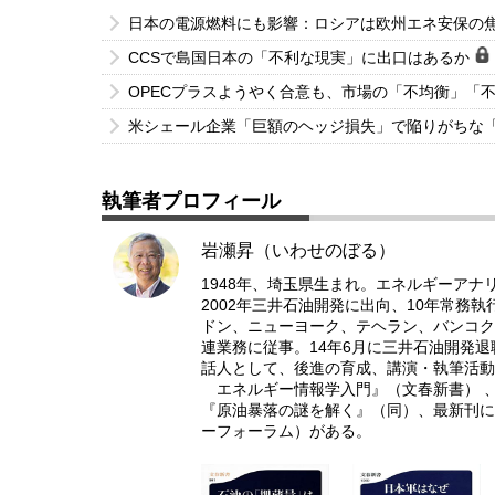
日本の電源燃料にも影響：ロシアは欧州エネ安保の
CCSで島国日本の「不利な現実」に出口はあるか
OPECプラスようやく合意も、市場の「不均衡」「
米シェール企業「巨額のヘッジ損失」で陥りがちな
執筆者プロフィール
岩瀬昇（いわせのぼる）
1948年、埼玉県生まれ。エネルギーアナ
2002年三井石油開発に出向、10年常務
ドン、ニューヨーク、テヘラン、バンコク
連業務に従事。14年6月に三井石油開発
話人として、後進の育成、講演・執筆活動
エネルギー情報学入門』（文春新書） 、
『原油暴落の謎を解く』（同）、最新刊に
ーフォーラム）がある。