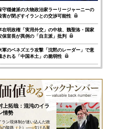
保守穏健派の大物政治家ラーリージャーニーの
殺害が閉ざすイランとの交渉可能性
李在明政権「実用外交」の中核、魏聖洛・国家
安保室長が異例の「自主派」批判
米軍のベネズエラ攻撃「沈黙のレーダー」で意
識される「中国本土」の脆弱性
村上拓哉：混沌のイラ
ン情勢
イラン現体制が迷い込んだ政
治の隘路（上）――欠ける展