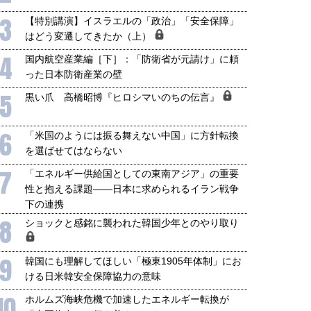
3
【特別講演】イスラエルの「政治」「安全保障」
はどう変遷してきたか（上）
4
国内航空産業編［下］：「防衛省が元請け」に頼
った日本防衛産業の壁
5
黒い爪 高橋昭博『ヒロシマいのちの伝言』
6
「米国のようには振る舞えない中国」に方針転換
を選ばせてはならない
7
「エネルギー供給国としての東南アジア」の重要
性と抱える課題――日本に求められるイラン戦争
下の連携
8
ショックと感銘に襲われた韓国少年とのやり取り
国にも理解してほしい「極東
ホルムズ海峡危機で加速したエ
9
韓国にも理解してほしい「極東1905年体制」にお
905年体制」における日米韓安
ネルギー転換が「中国依存」に
ける日米韓安全保障協力の意味
保障協力の意味
行き着くリスク
和泰明
小山堅
10
ホルムズ海峡危機で加速したエネルギー転換が
6年5月15日
2026年5月14日