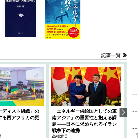
記事一覧
ーディスト組織」の
「エネルギー供給国としての東
韓
する西アフリカの更
南アジア」の重要性と抱える課
1
題――日本に求められるイラン
全
千々
戦争下の連携
日
202
高橋雅英