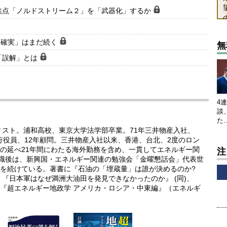
焦点「ノルドストリーム２」を「武器化」するか
不確実」はまだ続く
無
「誤解」とは
4
談
た
リスト。浦和高校、東京大学法学部卒業。71年三井物産入社、
執行役員、12年顧問。三井物産入社以来、香港、台北、2度のロン
の延べ21年間にわたる海外勤務を含め、一貫してエネルギー関
注
退職後は、新興国・エネルギー関連の勉強会「金曜懇話会」代表世
を続けている。著書に『石油の「埋蔵量」は誰が決めるのか?
『日本軍はなぜ満洲大油田を発見できなかったのか』 (同)、
『超エネルギー地政学 アメリカ・ロシア・中東編』（エネルギ