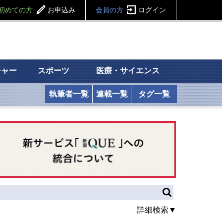
初めての方
お申込み
会員の方
ログイン
チャー
スポーツ
医療・サイエンス
執筆者一覧
連載一覧
タグ一覧
詳細検索▼