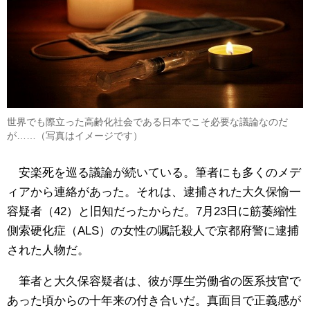
世界でも際立った高齢化社会である日本でこそ必要な議論なのだ
が……（写真はイメージです）
安楽死を巡る議論が続いている。筆者にも多くのメデ
ィアから連絡があった。それは、逮捕された大久保愉一
容疑者（42）と旧知だったからだ。7月23日に筋萎縮性
側索硬化症（ALS）の女性の嘱託殺人で京都府警に逮捕
された人物だ。
筆者と大久保容疑者は、彼が厚生労働省の医系技官で
あった頃からの十年来の付き合いだ。真面目で正義感が