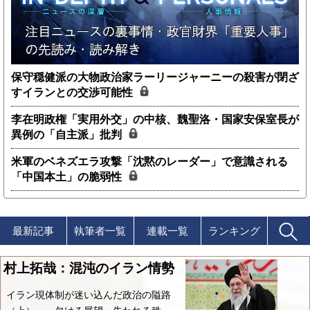
保守穏健派の大物政治家ラーリージャーニーの殺害が閉ざ
すイランとの交渉可能性
李在明政権「実用外交」の中核、魏聖洛・国家安保室長が
異例の「自主派」批判
米軍のベネズエラ攻撃「沈黙のレーダー」で意識される
「中国本土」の脆弱性
最新記事
執筆者一覧
連載一覧
ランキング
村上拓哉：混沌のイラン情勢
イラン現体制が迷い込んだ政治の隘路