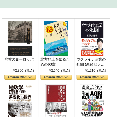
廃墟のヨーロッパ
北方領土を知るた
ウクライナ企業の
めの63章
死闘 (産経セレク
ト S 039)
¥2,860（税込）
¥2,640（税込）
¥1,210（税込）