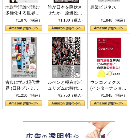
地政学理論で読む
誰が日本を降伏さ
農業ビジネス
多極化する世界：
せたか 原爆投
トランプとBRICS
下、ソ連参戦、そ
¥1,870（税込）
¥1,100（税込）
¥1,848（税込）
の挑戦
して聖断 (PHP新
書)
古典に学ぶ現代世
ルペンと極右ポピ
ウンコノミクス
界 (日経プレミア
ュリズムの時代：
(インターナショナ
シリーズ)
〈ヤヌス〉の二つ
ル新書)
¥1,210（税込）
¥2,750（税込）
¥1,045（税込）
の顔