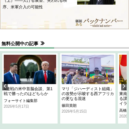
（上）――欠ける展望、失われる秩
序、米軍介入の可能性
無料公開中の記事
4連戦の米中首脳会談、第1
マリ「ジハーディスト組織」
「エ
戦で勝ったのはどちらか
の攻勢が示唆する西アフリカ
東南
の更なる混迷
る課
フォーサイト編集部
イラ
篠田英朗
2026年5月17日
高橋
2026年5月15日
202