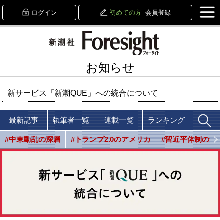
ログイン
初めての方
会員登録
お知らせ
新サービス「新潮QUE」への統合について
最新記事
執筆者一覧
連載一覧
ランキング
#中東動乱の深層
#トランプ2.0のアメリカ
#習近平体制の光