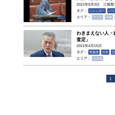
2021年9月3日
三牧聖
タグ：
ジェンダー
バイ
エリア：
アジア
中東
わきまえない人・
査定」
2021年4月15日
タグ：
菅義偉
日本
安
エリア：
その他
1