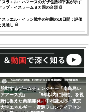
イスラエル・ハマースのガザ包括和平案が示す
アラブ・イスラーム８カ国の台頭
イスラエル・イラン戦争の初期の10日間：評価
と見通し
胎動するゲームチェンジャー「南鳥島レ
胎動するゲ
アアース泥」――「5年以内に開始」を視
アアース泥
野に捉えた商業開発｜中村謙太郎・東京
のか｜中村
大学エネルギー・資源フロンティアセン
ー・資源フ