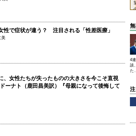
無
女性で症状が違う？ 注目される「性差医療」
仁美
4
談
た
に、女性たちが失ったものの大きさを今こそ直視
・ドーナト（鹿田昌美訳）『母親になって後悔して
注