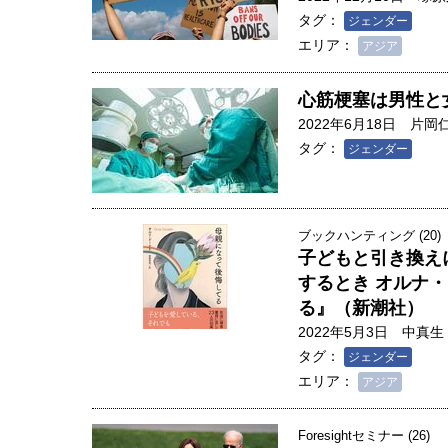
タグ：
ジェンダー
エリア：
アジア
心筋梗塞は男性と
2022年6月18日
片岡
タグ：
ジェンダー
ブックハンティング (20)
子どもと引き換え
するとき オルナ
る』（新潮社）
2022年5月3日
中真生
タグ：
ジェンダー
エリア：
アジア
Foresightセミナー (26)