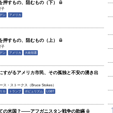
を押すもの、阻むもの（下）
聖子
デン
アメリカ
を押すもの、阻むもの（上）
聖子
デン
アメリカ
大統領選
にすがるアメリカ市民、その孤独と不安の湧き出
ース・ストークス（Bruce Stokes）
リカ
トランプ
ポピュリズム
LGBT
ての米国？――アフガニスタン戦争の欺瞞