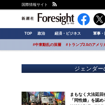
RSS
国際情報サイト
新潮社 Foresig
TOP
政治
経済・ビジネス
軍事・
#中東動乱の深層
#トランプ2.0のアメリ
ジェンダー
まもなく大法廷回
「同性婚」を認め