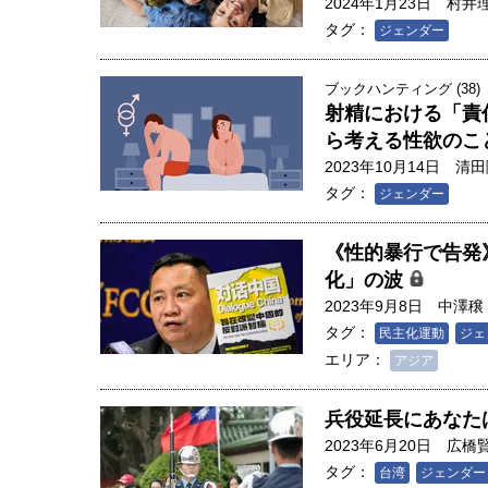
2024年1月23日
村井
タグ：
ジェンダー
ブックハンティング (38)
射精における「責
ら考える性欲のこ
2023年10月14日
清田
タグ：
ジェンダー
《性的暴行で告発
化」の波
2023年9月8日
中澤穣
タグ：
民主化運動
ジェ
エリア：
アジア
人は「地上の太陽」を手にする
兵役延長にあなた
合発電の現在地――実現・普及
2023年6月20日
広橋
界像」｜江尻晶・東京大学大学
タグ：
台湾
ジェンダー