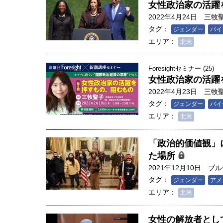
女性政治家の活躍
2022年4月24日
三牧
タグ：
ジェンダー
バイ
エリア：
北米
Foresightセミナー (25)
女性政治家の活躍
2022年4月23日
三牧
タグ：
ジェンダー
バイ
エリア：
北米
「政治的価値観」
た場所
2021年12月10日
ブル
タグ：
ジェンダー
アメ
エリア：
北米
女性の解放者とし