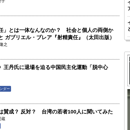
理子
任」とは一体なんなのか？ 社会と個人の両側か
と ガブリエル・ブレア『射精責任』（太田出版）
隆之
》王丹氏に退場を迫る中国民主化運動「脱中心
ンダー
胎動するゲームチェンジャー「南鳥島レ
か 核融
アアース泥」――日米欧豪による新たな
は賛成？ 反対？ 台湾の若者100人に聞いてみた
後の「世
サプライチェーン｜中村謙太郎・東京大
賢蔵
院新領域
学エネルギー・資源フロンティアセンタ