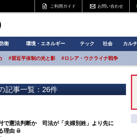
ご利用ガイド
お問い合わせ
ht フォーサイト
防衛
環境・エネルギー
テック
社会
カル
カ
#習近平体制の光と影
#ロシア・ウクライナ戦争
の記事一覧：26件
付で憲法判断か 司法が「夫婦別姓」より先に
る理由