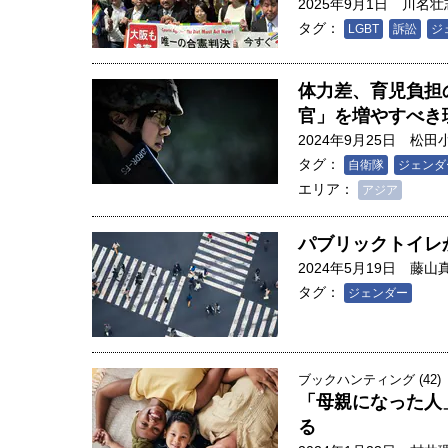
2025年9月1日
川名壮
タグ：
LGBT
訴訟
ジ
体力差、育児負担
官」を増やすべき
2024年9月25日
松田
タグ：
自衛隊
ジェンダ
エリア：
アジア
パブリックトイレ
2024年5月19日
藤山
タグ：
ジェンダー
ブックハンティング (42)
「母親になった人
る