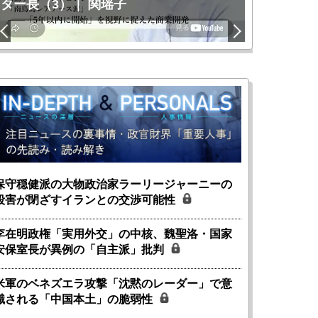
ター長（3）｜ 関瑶子
関瑶子
保守穏健派の大物政治家ラーリージャーニーの
殺害が閉ざすイランとの交渉可能性
李在明政権「実用外交」の中核、魏聖洛・国家
安保室長が異例の「自主派」批判
米軍のベネズエラ攻撃「沈黙のレーダー」で意
識される「中国本土」の脆弱性