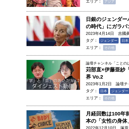
エリア：
アジア
日銀のジェンダー
の時代」にガラパ
2023年4月14日
吉國
タグ：
ジェンダー
日本
エリア：
その他
論壇チャンネル「ことのは」
苅部直×伊藤亜紗
界 Vo.2
2023年1月2日
論壇チ
タグ：
日本
ジェンダー
エリア：
その他
月経回数は100年
本の「女性の身体
2022年12月10日
塚原