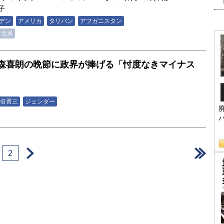
子
デン
アメリカ
タリバン
アフガニスタン
北米
森喜朗の晩節に政界が捧げる「忖度なきマイナス
倍晋三
ジェンダー
＞
＞
2