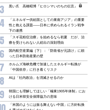
3
黒い爪 高橋昭博『ヒロシマいのちの伝言』
4
「エネルギー供給国としての東南アジア」の重要
性と抱える課題――日本に求められるイラン戦争
下の連携
5
「スギ花粉症治療」を始めるなら初夏 だが、治
療を受けられない人続出の深刻理由
6
国内航空産業編［下］：「防衛省が元請け」に頼
った日本防衛産業の壁
7
ホルムズ海峡危機で加速したエネルギー転換が
「中国依存」に行き着くリスク
8
AIは「社内政治」を消滅させるのか
9
韓国にも理解してほしい「極東1905年体制」にお
ける日米韓安全保障協力の意味
10
「米国のようには振る舞えない中国」に方針転換
を選ばせてはならない