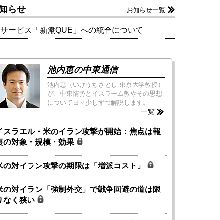
知らせ
お知らせ一覧
新サービス「新潮QUE」への統合について
池内恵の中東通信
池内恵（いけうちさとし 東京大学教授）
が、中東情勢とイスラーム教やその思想
について日々少しずつ解説します。
一覧
イスラエル・米のイラン攻撃が開始：焦点は報
復の対象・規模・効果
米の対イラン攻撃の期限は「増派コスト」
米の対イラン「強制外交」で戦争回避の道は限
りなく狭い