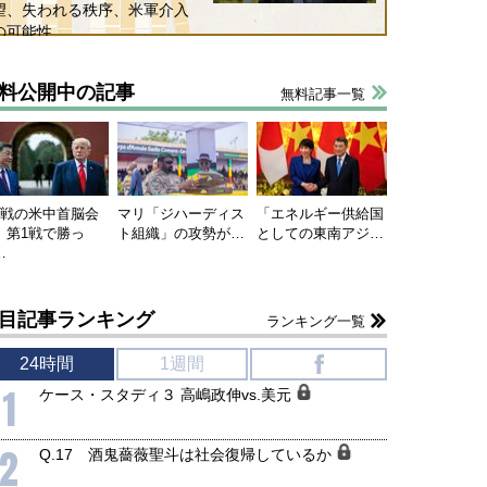
望、失われる秩序、米軍介入
の可能性
料公開中の記事
無料記事一覧
連戦の米中首脳会
マリ「ジハーディス
「エネルギー供給国
、第1戦で勝っ
ト組織」の攻勢が…
としての東南アジ…
…
目記事ランキング
ランキング一覧
24時間
1週間
f
1
ケース・スタディ３ 高嶋政伸vs.美元
2
Q.17 酒鬼薔薇聖斗は社会復帰しているか