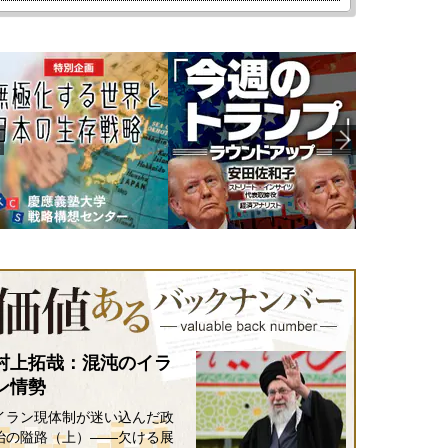
村上拓哉：混沌のイラ
ン情勢
イラン現体制が迷い込んだ政
治の隘路（上）――欠ける展