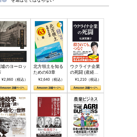
廃墟のヨーロッ
北方領土を知る
ウクライナ企業
パ
ための63章
の死闘 (産経セ
レクト S 039)
¥2,860（税込）
¥2,640（税込）
¥1,210（税込）