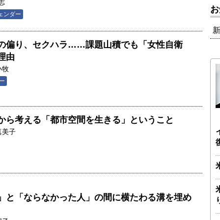
志
お
ェンダー
の偏り、セクハラ……課題山積でも「女性自衛
理由
小牧
ー
から考える「都市空間を生きる」ということ
真美子
」と「ならなかった人」の間に横たわる溝を埋め