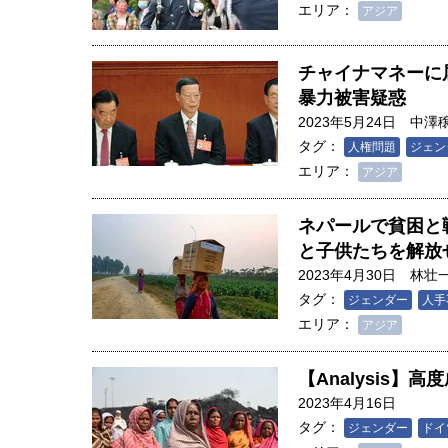
創成科学研究科教授（4）｜ 関
エリア：
アジア
チャイナマネーに
暴力被害疑惑
2023年5月24日
中澤
タグ：
人権問題
ジェン
エリア：
アジア
ネパールで貧困と
と子供たちを解放
2023年4月30日
林壮
タグ：
ジェンダー
人手
エリア：
アジア
【Analysis
2023年4月16日
タグ：
ジェンダー
ドイ