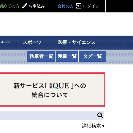
初めての方
お申込み
会員の方
ログイン
チャー
スポーツ
医療・サイエンス
執筆者一覧
連載一覧
タグ一覧
詳細検索▼