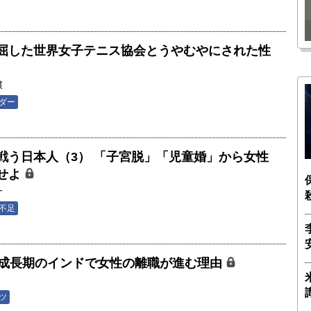
瑶子
ー長（4）｜ 関瑶子
屈した世界女子テニス協会とうやむやにされた性
穣
ダー
戦う日本人（3） 「子宮脱」「児童婚」から女性
せよ
一
不足
】高度成長期のインドで女性の離職が進む理由
ツ