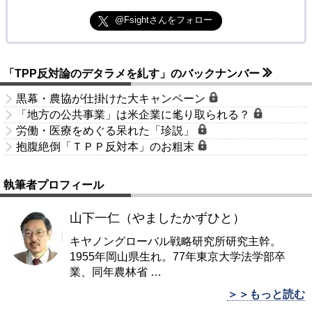
@Fsightさんをフォロー
「TPP反対論のデタラメを糺す」のバックナンバー
黒幕・農協が仕掛けた大キャンペーン
「地方の公共事業」は米企業に毟り取られる？
労働・医療をめぐる呆れた「珍説」
抱腹絶倒「ＴＰＰ反対本」のお粗末
執筆者プロフィール
山下一仁（やましたかずひと）
キヤノングローバル戦略研究所研究主幹。
1955年岡山県生れ。77年東京大学法学部卒
業、同年農林省
…
＞＞もっと読む