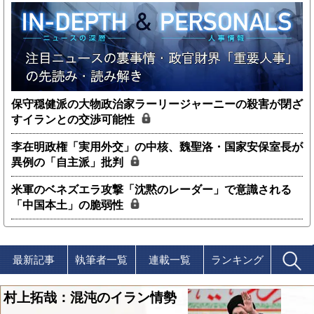
保守穏健派の大物政治家ラーリージャーニーの殺害が閉ざ
すイランとの交渉可能性
李在明政権「実用外交」の中核、魏聖洛・国家安保室長が
異例の「自主派」批判
米軍のベネズエラ攻撃「沈黙のレーダー」で意識される
「中国本土」の脆弱性
最新記事
執筆者一覧
連載一覧
ランキング
村上拓哉：混沌のイラン情勢