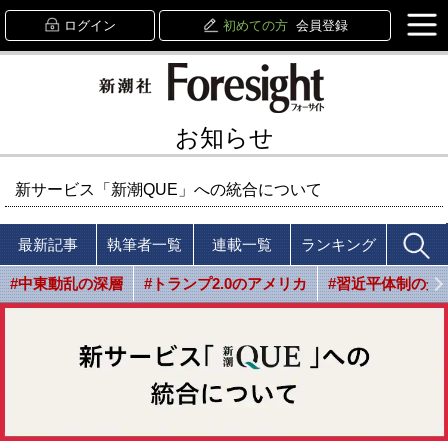
ログイン
初めての方
会員登録
お知らせ
新サービス「新潮QUE」への統合について
最新記事
執筆者一覧
連載一覧
ランキング
#中東動乱の深層
#トランプ2.0のアメリカ
#習近平体制の光