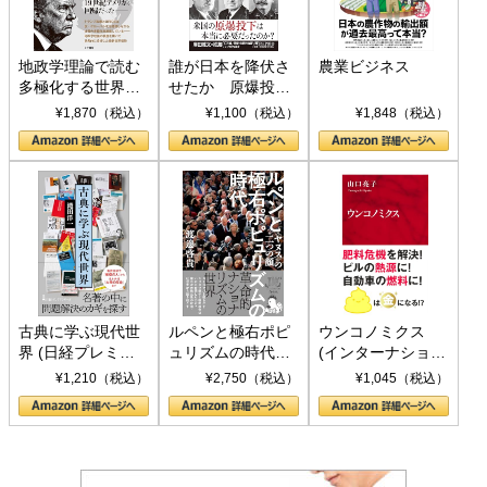
地政学理論で読む
誰が日本を降伏さ
農業ビジネス
多極化する世界：
せたか 原爆投
トランプとBRICS
下、ソ連参戦、そ
¥1,870（税込）
¥1,100（税込）
¥1,848（税込）
の挑戦
して聖断 (PHP新
書)
古典に学ぶ現代世
ルペンと極右ポピ
ウンコノミクス
界 (日経プレミア
ュリズムの時代：
(インターナショナ
シリーズ)
〈ヤヌス〉の二つ
ル新書)
¥1,210（税込）
¥2,750（税込）
¥1,045（税込）
の顔