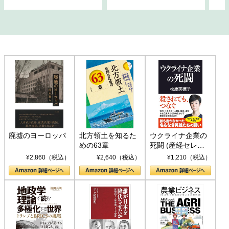
廃墟のヨーロッパ
北方領土を知るた
ウクライナ企業の
めの63章
死闘 (産経セレク
ト S 039)
¥2,860（税込）
¥2,640（税込）
¥1,210（税込）