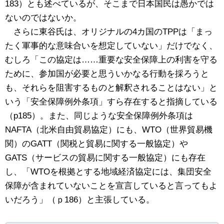
183）とも述べているが、そこまで日本国民は愚かでは
ないのではないか。
さらに東谷氏は、オリジナルの4カ国のTPPは「まっ
たく軍事的な意味合いを想定していない」だけでなく、
むしろ「この協定は……重要な安全保障上の利害を守る
ために、参加国が必要と思ういかなる行動を採ろうと
も、それらを阻害するものと解釈されることはない」と
いう「安全保障例外条項」すら存在すると指摘している
（p185）。また、同じような安全保障例外条項は
NAFTA（北米自由貿易協定）にも、WTO（世界貿易機
関）のGATT（関税と貿易に関する一般協定）や
GATS（サービスの貿易に関する一般協定）にも存在
し、「WTOを根拠とする地域経済協定には、集団安全
保障が含まれていないことを宣言していると言ってもよ
いだろう」（ｐ186）と主張している。