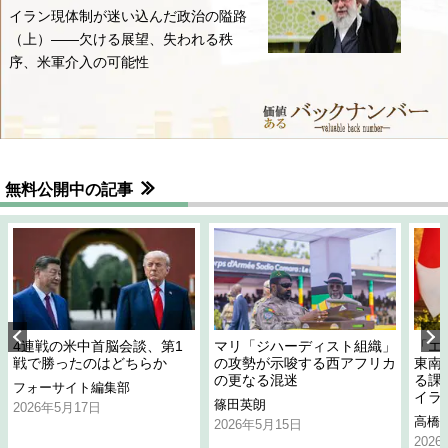
イラン現体制が迷い込んだ政治の隘路
（上）――欠ける展望、失われる秩
序、米軍介入の可能性
無料公開中の記事
4連戦の米中首脳会談、第1
マリ「ジハーディスト組織」
「エ
戦で勝ったのはどちらか
の攻勢が示唆する西アフリカ
東南
の更なる混迷
る課
フォーサイト編集部
イラ
篠田英朗
2026年5月17日
高橋
2026年5月15日
202