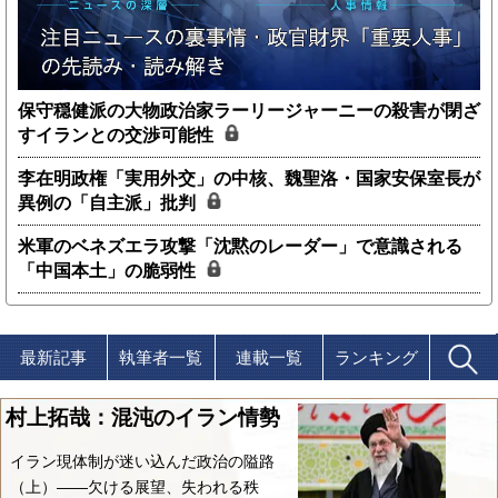
保守穏健派の大物政治家ラーリージャーニーの殺害が閉ざ
すイランとの交渉可能性
李在明政権「実用外交」の中核、魏聖洛・国家安保室長が
異例の「自主派」批判
米軍のベネズエラ攻撃「沈黙のレーダー」で意識される
「中国本土」の脆弱性
最新記事
執筆者一覧
連載一覧
ランキング
村上拓哉：混沌のイラン情勢
イラン現体制が迷い込んだ政治の隘路
（上）――欠ける展望、失われる秩