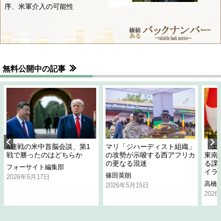
序、米軍介入の可能性
無料公開中の記事
4連戦の米中首脳会談、第1
マリ「ジハーディスト組織」
「エ
戦で勝ったのはどちらか
の攻勢が示唆する西アフリカ
東南
の更なる混迷
る課
フォーサイト編集部
イラ
篠田英朗
2026年5月17日
高橋
2026年5月15日
202