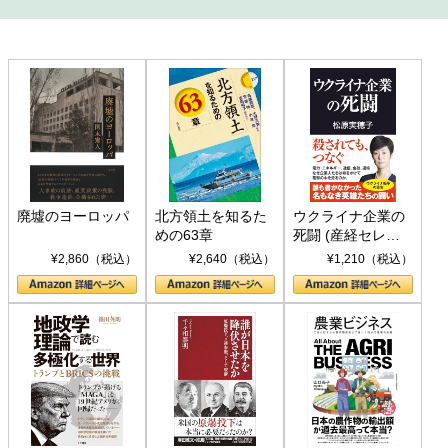
廃墟のヨーロッパ
北方領土を知るた
ウクライナ企業の
めの63章
死闘 (産経セレク
ト S 039)
¥2,860（税込）
¥2,640（税込）
¥1,210（税込）