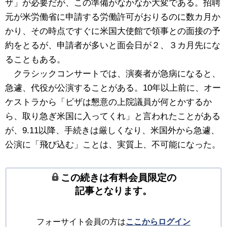
ザ」が必要だが、この準備がなかなか大変である。招聘
元が米労働省に申請する労働許可がおりるのに数カ月か
かり、その時点ですぐに米国大使館で領事との面接の予
約をとるが、申請者が多いと面会日が２、３カ月先にな
ることもある。
クラシックコンサートでは、演奏者が急病になると、
急遽、代役が公演することがある。10年以上前に、オー
ケストラから「ビザは懇意の上院議員が何とかするか
ら、取り急ぎ米国に入ってくれ」と言われたことがある
が、9.11以降、手続きは厳しくなり、米国外から急遽、
公演に「飛び込む」ことは、実質上、不可能になった。
この続きは有料会員限定の
記事となります。
フォーサイト会員の方は
ここからログイン