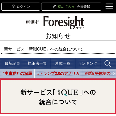
ログイン
初めての方
会員登録
お知らせ
新サービス「新潮QUE」への統合について
最新記事
執筆者一覧
連載一覧
ランキング
#中東動乱の深層
#トランプ2.0のアメリカ
#習近平体制の光