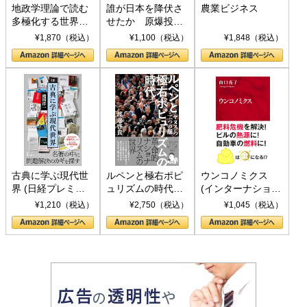
地政学理論で読む
誰が日本を降伏さ
農業ビジネス
多極化する世界：
せたか 原爆投
トランプとBRICS
下、ソ連参戦、そ
¥1,870（税込）
¥1,100（税込）
¥1,848（税込）
の挑戦
して聖断 (PHP新
書)
古典に学ぶ現代世
ルペンと極右ポピ
ウンコノミクス
界 (日経プレミア
ュリズムの時代：
(インターナショナ
シリーズ)
〈ヤヌス〉の二つ
ル新書)
¥1,210（税込）
¥2,750（税込）
¥1,045（税込）
の顔