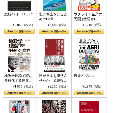
廃墟のヨーロッパ
北方領土を知るた
ウクライナ企業の
めの63章
死闘 (産経セレク
ト S 039)
¥2,860（税込）
¥2,640（税込）
¥1,210（税込）
地政学理論で読む
誰が日本を降伏さ
農業ビジネス
多極化する世界：
せたか 原爆投
トランプとBRICS
下、ソ連参戦、そ
¥1,870（税込）
¥1,100（税込）
¥1,848（税込）
の挑戦
して聖断 (PHP新
書)