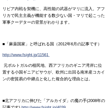
リビア内戦を契機に、高性能の武器がマリに流入。アフ
リカで民主主義が機能する数少ない国・マリで起こった
軍事クーデターの背景がわかります。
■「麻薬国家」と呼ばれる国（2012年6月の記事です）
http://www.fsight.jp/11561
元ポルトガルの植民地、西アフリカのギニア湾岸に位
置する小国ギニアビサウが、欧州に出回る南米産コカイ
ンの密貿易の中継点と化した複合的な理由とは。
■北アフリカに伸びた「アルカイダ」の魔の手(2008年の
記事です)
http://www.fsight.jp/4039