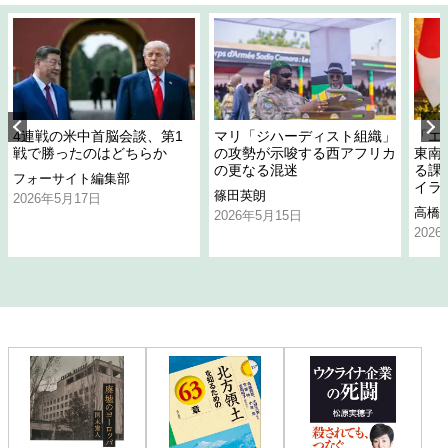
4連戦の米中首脳会談、第1
マリ「ジハーディスト組織」
「エ
戦で勝ったのはどちらか
の攻勢が示唆する西アフリカ
東南
の更なる混迷
る課
フォーサイト編集部
イラ
篠田英朗
2026年5月17日
高橋
2026年5月15日
202