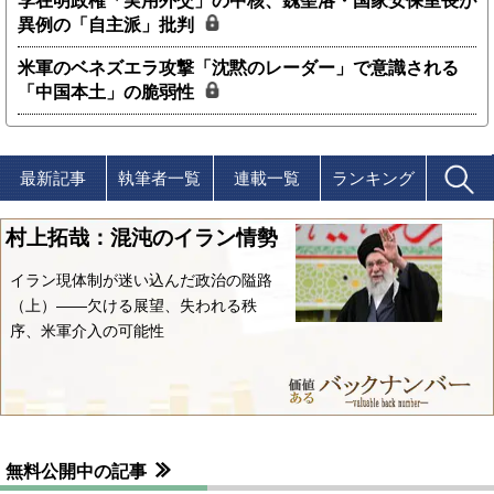
李在明政権「実用外交」の中核、魏聖洛・国家安保室長が
異例の「自主派」批判
米軍のベネズエラ攻撃「沈黙のレーダー」で意識される
「中国本土」の脆弱性
最新記事
執筆者一覧
連載一覧
ランキング
村上拓哉：混沌のイラン情勢
イラン現体制が迷い込んだ政治の隘路
（上）――欠ける展望、失われる秩
序、米軍介入の可能性
無料公開中の記事