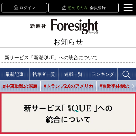
ログイン
初めての方
会員登録
お知らせ
新サービス「新潮QUE」への統合について
最新記事
執筆者一覧
連載一覧
ランキング
#中東動乱の深層
#トランプ2.0のアメリカ
#習近平体制の光