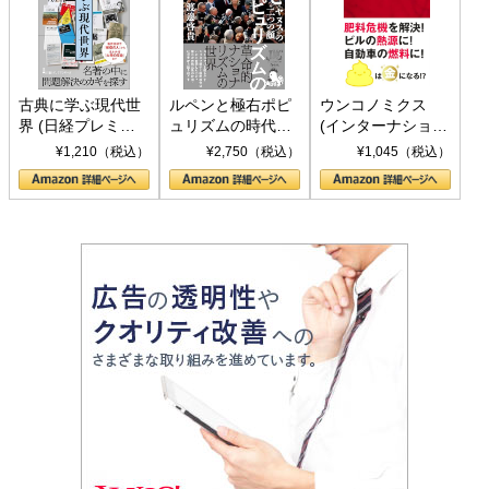
古典に学ぶ現代世
ルペンと極右ポピ
ウンコノミクス
界 (日経プレミア
ュリズムの時代：
(インターナショナ
シリーズ)
〈ヤヌス〉の二つ
ル新書)
¥1,210（税込）
¥2,750（税込）
¥1,045（税込）
の顔