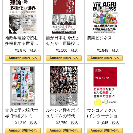
地政学理論で読む
誰が日本を降伏さ
農業ビジネス
多極化する世界：
せたか 原爆投
トランプとBRICS
下、ソ連参戦、そ
¥1,870（税込）
¥1,100（税込）
¥1,848（税込）
の挑戦
して聖断 (PHP新
書)
古典に学ぶ現代世
ルペンと極右ポピ
ウンコノミクス
界 (日経プレミア
ュリズムの時代：
(インターナショナ
シリーズ)
〈ヤヌス〉の二つ
ル新書)
¥1,210（税込）
¥2,750（税込）
¥1,045（税込）
の顔