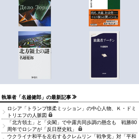
執筆者「名越健郎」の最新記事
ロシア「トランプ懐柔ミッション」の中心人物、Ｋ・ドミ
トリエフの人脈図
「北方領土」と「尖閣」で中露共同歩調の懸念も 戦勝80
周年でロシアが「反日歴史戦」
ウクライナ和平を左右するクレムリン「戦争党」対「平和