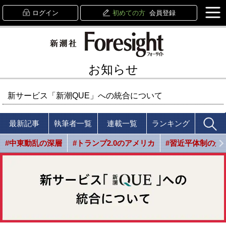
ログイン
初めての方
会員登録
お知らせ
新サービス「新潮QUE」への統合について
最新記事
執筆者一覧
連載一覧
ランキング
#中東動乱の深層
#トランプ2.0のアメリカ
#習近平体制の光