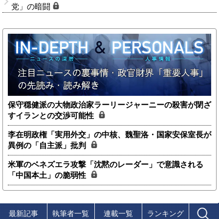
党」の暗闘
保守穏健派の大物政治家ラーリージャーニーの殺害が閉ざ
すイランとの交渉可能性
李在明政権「実用外交」の中核、魏聖洛・国家安保室長が
異例の「自主派」批判
米軍のベネズエラ攻撃「沈黙のレーダー」で意識される
「中国本土」の脆弱性
最新記事
執筆者一覧
連載一覧
ランキング