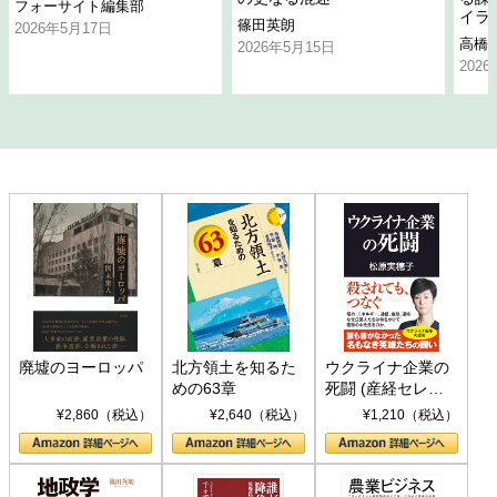
フォーサイト編集部
イラ
篠田英朗
2026年5月17日
高橋
2026年5月15日
202
廃墟のヨーロッパ
北方領土を知るた
ウクライナ企業の
めの63章
死闘 (産経セレク
ト S 039)
¥2,860（税込）
¥2,640（税込）
¥1,210（税込）