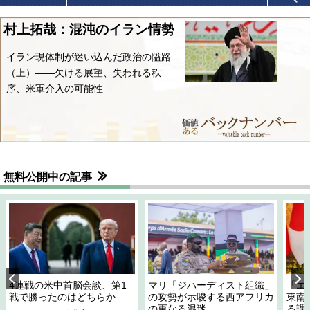
村上拓哉：混沌のイラン情勢
イラン現体制が迷い込んだ政治の隘路
（上）――欠ける展望、失われる秩
序、米軍介入の可能性
無料公開中の記事
4連戦の米中首脳会談、第1
マリ「ジハーディスト組織」
「エ
戦で勝ったのはどちらか
の攻勢が示唆する西アフリカ
東南
の更なる混迷
る課