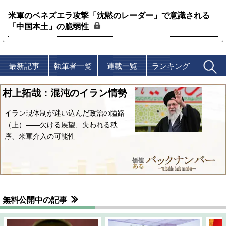
米軍のベネズエラ攻撃「沈黙のレーダー」で意識される
「中国本土」の脆弱性
最新記事
執筆者一覧
連載一覧
ランキング
村上拓哉：混沌のイラン情勢
イラン現体制が迷い込んだ政治の隘路
（上）――欠ける展望、失われる秩
序、米軍介入の可能性
無料公開中の記事