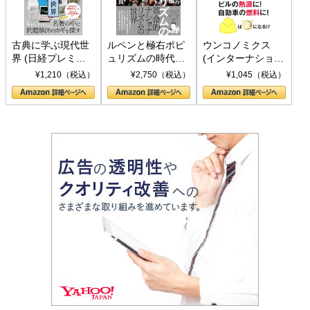
古典に学ぶ現代世
ルペンと極右ポピ
ウンコノミクス
界 (日経プレミア
ュリズムの時代：
(インターナショナ
シリーズ)
〈ヤヌス〉の二つ
ル新書)
¥1,210（税込）
¥2,750（税込）
¥1,045（税込）
の顔