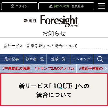
ログイン
初めての方
会員登録
お知らせ
新サービス「新潮QUE」への統合について
最新記事
執筆者一覧
連載一覧
ランキング
#中東動乱の深層
#トランプ2.0のアメリカ
#習近平体制の光