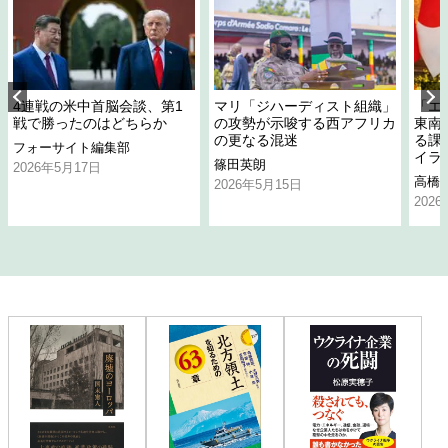
4連戦の米中首脳会談、第1
マリ「ジハーディスト組織」
「エ
戦で勝ったのはどちらか
の攻勢が示唆する西アフリカ
東南
の更なる混迷
る課
フォーサイト編集部
イラ
篠田英朗
2026年5月17日
高橋
2026年5月15日
202