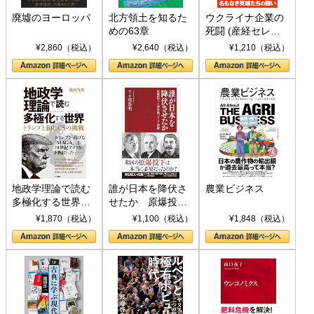
廃墟のヨーロッパ
北方領土を知るた
ウクライナ企業の
めの63章
死闘 (産経セレク
ト S 039)
¥2,860（税込）
¥2,640（税込）
¥1,210（税込）
地政学理論で読む
誰が日本を降伏さ
農業ビジネス
多極化する世界：
せたか 原爆投
トランプとBRICS
下、ソ連参戦、そ
¥1,870（税込）
¥1,100（税込）
¥1,848（税込）
の挑戦
して聖断 (PHP新
書)