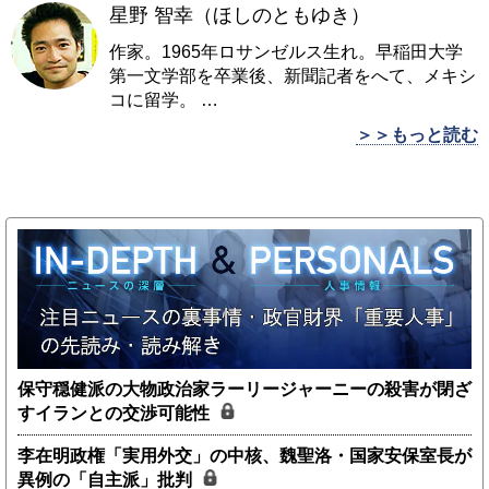
星野 智幸（ほしのともゆき）
作家。1965年ロサンゼルス生れ。早稲田大学
第一文学部を卒業後、新聞記者をへて、メキシ
コに留学。
…
＞＞もっと読む
保守穏健派の大物政治家ラーリージャーニーの殺害が閉ざ
すイランとの交渉可能性
李在明政権「実用外交」の中核、魏聖洛・国家安保室長が
異例の「自主派」批判