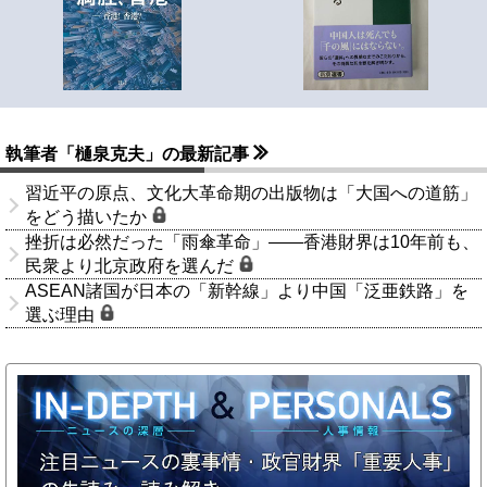
執筆者「樋泉克夫」の最新記事
習近平の原点、文化大革命期の出版物は「大国への道筋」
をどう描いたか
挫折は必然だった「雨傘革命」――香港財界は10年前も、
民衆より北京政府を選んだ
ASEAN諸国が日本の「新幹線」より中国「泛亜鉄路」を
選ぶ理由