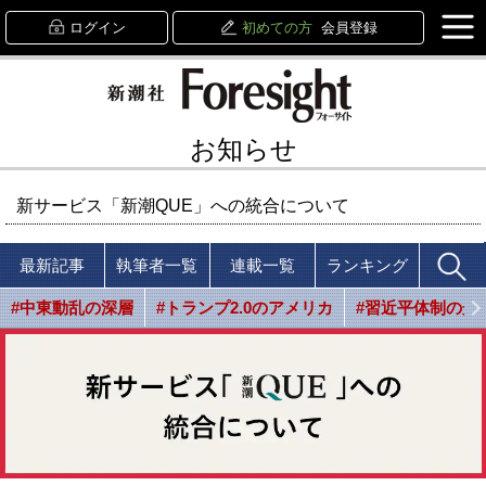
ログイン
初めての方
会員登録
お知らせ
新サービス「新潮QUE」への統合について
最新記事
執筆者一覧
連載一覧
ランキング
#中東動乱の深層
#トランプ2.0のアメリカ
#習近平体制の光