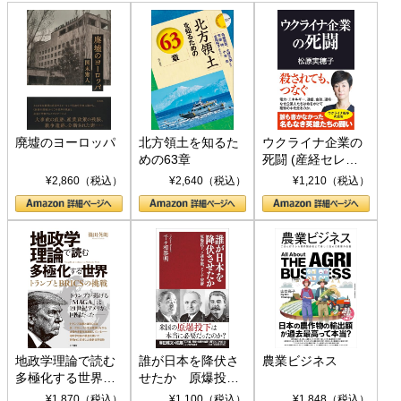
廃墟のヨーロッパ
北方領土を知るた
ウクライナ企業の
めの63章
死闘 (産経セレク
ト S 039)
¥2,860（税込）
¥2,640（税込）
¥1,210（税込）
地政学理論で読む
誰が日本を降伏さ
農業ビジネス
多極化する世界：
せたか 原爆投
トランプとBRICS
下、ソ連参戦、そ
¥1,870（税込）
¥1,100（税込）
¥1,848（税込）