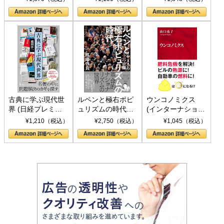
の挑戦
して聖断 (PHP新
書)
古典に学ぶ現代世
ルペンと極右ポピ
ウンコノミクス
界 (日経プレミア
ュリズムの時代：
(インターナショナ
シリーズ)
〈ヤヌス〉の二つ
ル新書)
¥1,210（税込）
¥2,750（税込）
¥1,045（税込）
の顔