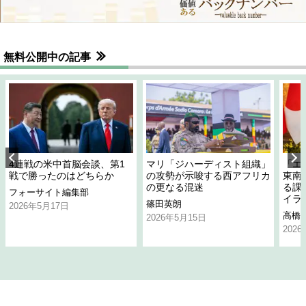
無料公開中の記事
4連戦の米中首脳会談、第1
マリ「ジハーディスト組織」
「エ
戦で勝ったのはどちらか
の攻勢が示唆する西アフリカ
東南
の更なる混迷
る課
フォーサイト編集部
イラ
篠田英朗
2026年5月17日
高橋
2026年5月15日
202