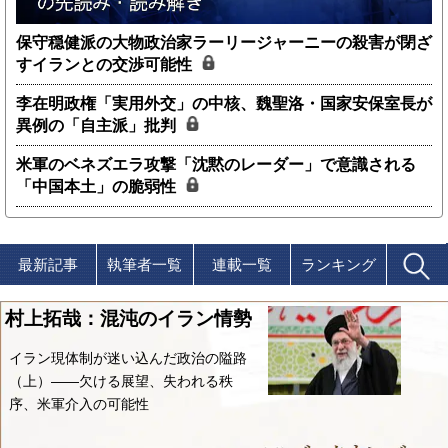
保守穏健派の大物政治家ラーリージャーニーの殺害が閉ざ
すイランとの交渉可能性
李在明政権「実用外交」の中核、魏聖洛・国家安保室長が
異例の「自主派」批判
米軍のベネズエラ攻撃「沈黙のレーダー」で意識される
「中国本土」の脆弱性
最新記事
執筆者一覧
連載一覧
ランキング
村上拓哉：混沌のイラン情勢
イラン現体制が迷い込んだ政治の隘路
（上）――欠ける展望、失われる秩
序、米軍介入の可能性