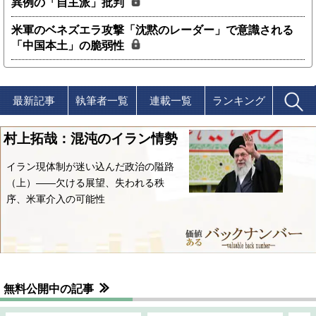
異例の「自主派」批判
米軍のベネズエラ攻撃「沈黙のレーダー」で意識される
「中国本土」の脆弱性
最新記事
執筆者一覧
連載一覧
ランキング
村上拓哉：混沌のイラン情勢
イラン現体制が迷い込んだ政治の隘路
（上）――欠ける展望、失われる秩
序、米軍介入の可能性
無料公開中の記事