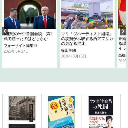
4連戦の米中首脳会談、第1
マリ「ジハーディスト組織」
「エ
戦で勝ったのはどちらか
の攻勢が示唆する西アフリカ
東南
の更なる混迷
る課
フォーサイト編集部
イラ
篠田英朗
2026年5月17日
高橋
2026年5月15日
202