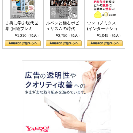
古典に学ぶ現代世
ルペンと極右ポピ
ウンコノミクス
界 (日経プレミア
ュリズムの時代：
(インターナショナ
シリーズ)
〈ヤヌス〉の二つ
ル新書)
¥1,210（税込）
¥2,750（税込）
¥1,045（税込）
の顔