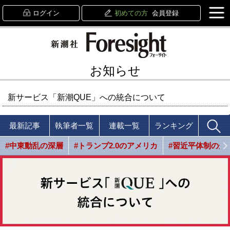
ログイン
初めての方
会員登録
お知らせ
新サービス「新潮QUE」への統合について
最新記事
執筆者一覧
連載一覧
ランキング
#中東動乱の深層
#トランプ2.0のアメリカ
#習近平体制の光