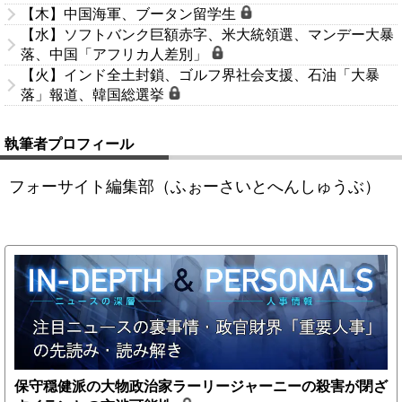
【木】中国海軍、ブータン留学生
【水】ソフトバンク巨額赤字、米大統領選、マンデー大暴
落、中国「アフリカ人差別」
【火】インド全土封鎖、ゴルフ界社会支援、石油「大暴
落」報道、韓国総選挙
執筆者プロフィール
フォーサイト編集部（ふぉーさいとへんしゅうぶ）
保守穏健派の大物政治家ラーリージャーニーの殺害が閉ざ