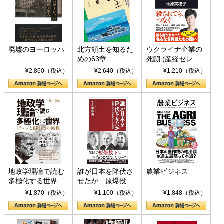
廃墟のヨーロッパ
北方領土を知るた
ウクライナ企業の
めの63章
死闘 (産経セレク
ト S 039)
¥2,860（税込）
¥2,640（税込）
¥1,210（税込）
地政学理論で読む
誰が日本を降伏さ
農業ビジネス
多極化する世界：
せたか 原爆投
トランプとBRICS
下、ソ連参戦、そ
¥1,870（税込）
¥1,100（税込）
¥1,848（税込）
の挑戦
して聖断 (PHP新
書)