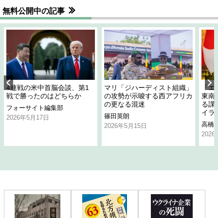
無料公開中の記事
4連戦の米中首脳会談、第1
マリ「ジハーディスト組織」
「エ
戦で勝ったのはどちらか
の攻勢が示唆する西アフリカ
東南
の更なる混迷
る課
フォーサイト編集部
イラ
篠田英朗
2026年5月17日
高橋
2026年5月15日
202