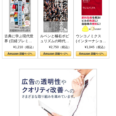
古典に学ぶ現代世
ルペンと極右ポピ
ウンコノミクス
界 (日経プレミア
ュリズムの時代：
(インターナショナ
シリーズ)
〈ヤヌス〉の二つ
ル新書)
¥1,210（税込）
¥2,750（税込）
¥1,045（税込）
の顔