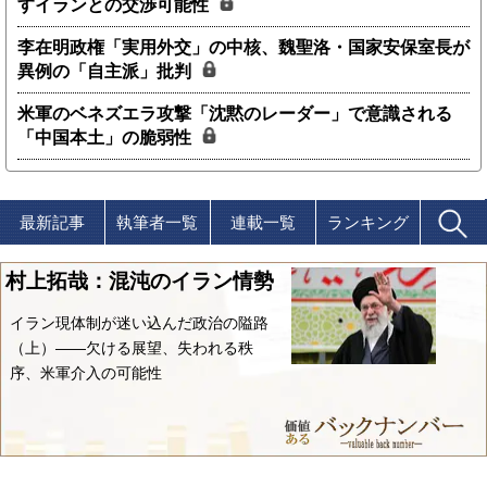
すイランとの交渉可能性
李在明政権「実用外交」の中核、魏聖洛・国家安保室長が
異例の「自主派」批判
米軍のベネズエラ攻撃「沈黙のレーダー」で意識される
「中国本土」の脆弱性
最新記事
執筆者一覧
連載一覧
ランキング
村上拓哉：混沌のイラン情勢
イラン現体制が迷い込んだ政治の隘路
（上）――欠ける展望、失われる秩
序、米軍介入の可能性