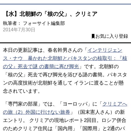
【水】北朝鮮の「核の父」、クリミア
執筆者：
フォーサイト編集部
2014年7月30日
お気に入り登録
本日の更新記事は、春名幹男さんの「
インテリジェン
ス・ナウ 暴かれた北朝鮮とパキスタンの核取引：『核
の父』死去で謎 の書簡に再び脚光
」です。北朝鮮の
「核の父」死去で再び脚光を浴びる謎の書簡。パキスタ
ンの高度技術が北朝鮮を通して イランに渡ることが懸
念されています。
「専門家の部屋」では、「ヨーロッパ」に「
クリミアへ
の旅（2）外国に行けない旅券
」（国末憲人さん）の新
エントリ。 クリミアの現地レポート2回目。ロシア併合
のためクリミア住民は「国内用」「国際用」と2通のパ