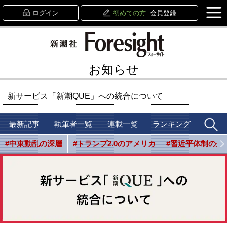
ログイン
初めての方
会員登録
お知らせ
新サービス「新潮QUE」への統合について
最新記事
執筆者一覧
連載一覧
ランキング
#中東動乱の深層
#トランプ2.0のアメリカ
#習近平体制の光