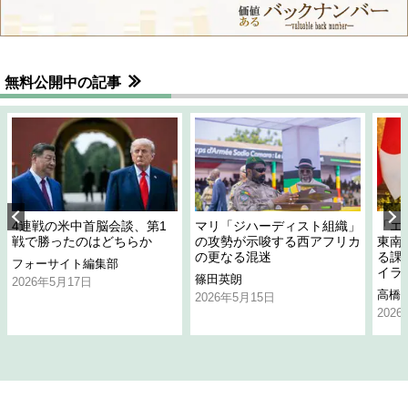
無料公開中の記事
4連戦の米中首脳会談、第1
マリ「ジハーディスト組織」
「エ
戦で勝ったのはどちらか
の攻勢が示唆する西アフリカ
東南
の更なる混迷
る課
フォーサイト編集部
イラ
篠田英朗
2026年5月17日
高橋
2026年5月15日
202