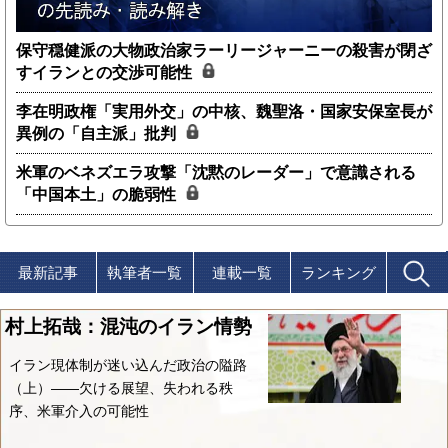
保守穏健派の大物政治家ラーリージャーニーの殺害が閉ざ
すイランとの交渉可能性
李在明政権「実用外交」の中核、魏聖洛・国家安保室長が
異例の「自主派」批判
米軍のベネズエラ攻撃「沈黙のレーダー」で意識される
「中国本土」の脆弱性
最新記事
執筆者一覧
連載一覧
ランキング
村上拓哉：混沌のイラン情勢
イラン現体制が迷い込んだ政治の隘路
（上）――欠ける展望、失われる秩
序、米軍介入の可能性