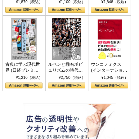
トランプとBRICS
下、ソ連参戦、そ
¥1,870（税込）
¥1,100（税込）
¥1,848（税込）
の挑戦
して聖断 (PHP新
書)
古典に学ぶ現代世
ルペンと極右ポピ
ウンコノミクス
界 (日経プレミア
ュリズムの時代：
(インターナショナ
シリーズ)
〈ヤヌス〉の二つ
ル新書)
¥1,210（税込）
¥2,750（税込）
¥1,045（税込）
の顔