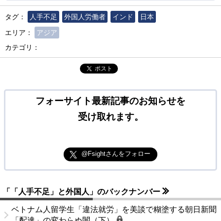
タグ：
人手不足
外国人労働者
インド
日本
エリア：
アジア
カテゴリ：
ポスト
フォーサイト最新記事のお知らせを
受け取れます。
@Fsightさんをフォロー
「「人手不足」と外国人」のバックナンバー
ベトナム人留学生「違法就労」を美談で糊塗する朝日新聞
「配達」の変わらぬ闇（下）