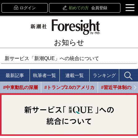
ログイン
初めての方
会員登録
お知らせ
新サービス「新潮QUE」への統合について
最新記事
執筆者一覧
連載一覧
ランキング
#中東動乱の深層
#トランプ2.0のアメリカ
#習近平体制の光