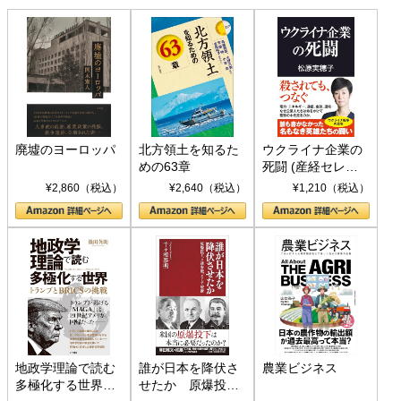
廃墟のヨーロッパ
北方領土を知るた
ウクライナ企業の
めの63章
死闘 (産経セレク
ト S 039)
¥2,860（税込）
¥2,640（税込）
¥1,210（税込）
地政学理論で読む
誰が日本を降伏さ
農業ビジネス
多極化する世界：
せたか 原爆投