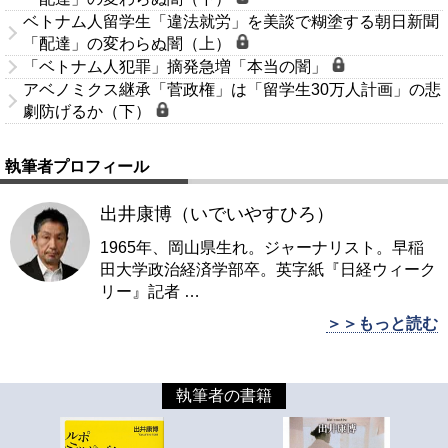
ベトナム人留学生「違法就労」を美談で糊塗する朝日新聞
「配達」の変わらぬ闇（上）
「ベトナム人犯罪」摘発急増「本当の闇」
アベノミクス継承「菅政権」は「留学生30万人計画」の悲
劇防げるか（下）
執筆者プロフィール
出井康博（いでいやすひろ）
1965年、岡山県生れ。ジャーナリスト。早稲
田大学政治経済学部卒。英字紙『日経ウィーク
リー』記者
…
＞＞もっと読む
執筆者の書籍